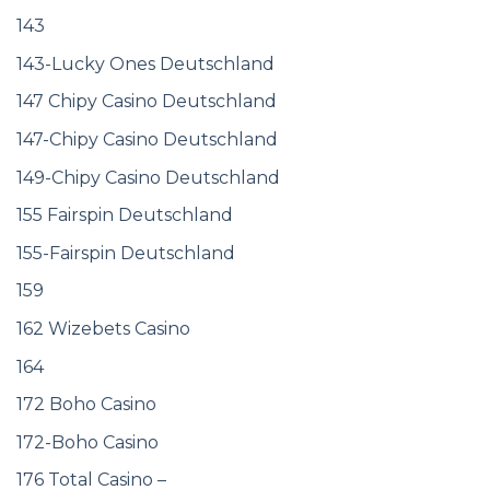
143
143-Lucky Ones Deutschland
147 Chipy Casino Deutschland
147-Chipy Casino Deutschland
149-Chipy Casino Deutschland
155 Fairspin Deutschland
155-Fairspin Deutschland
159
162 Wizebets Casino
164
172 Boho Casino
172-Boho Casino
176 Total Casino –