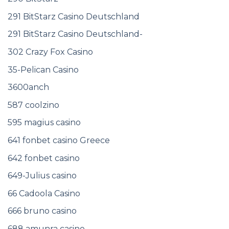
291 BitStarz Casino Deutschland
291 BitStarz Casino Deutschland-
302 Crazy Fox Casino
35-Pelican Casino
3600anch
587 coolzino
595 magius casino
641 fonbet casino Greece
642 fonbet casino
649-Julius casino
66 Cadoola Casino
666 bruno casino
688 amunra casino