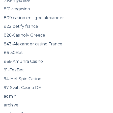
795-mystake
801-vegasino
809 casino en ligne alexander
822 betify france
826-Casinoly Greece
843-Alexander casino France
86-30Bet
866-Amunra Casino
91-FezBet
94-HellSpin Casino
97-Swift Casino DE
admin
archive