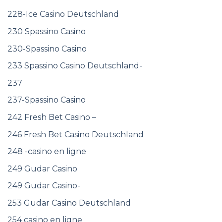
228-Ice Casino Deutschland
230 Spassino Casino
230-Spassino Casino
233 Spassino Casino Deutschland-
237
237-Spassino Casino
242 Fresh Bet Casino –
246 Fresh Bet Casino Deutschland
248 -casino en ligne
249 Gudar Casino
249 Gudar Casino-
253 Gudar Casino Deutschland
254 casino en ligne