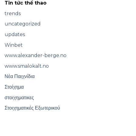
Tin tức thể thao
trends
uncategorized
updates
Winbet
www.alexander-berge.no
www.smalokalt.no
Νέα Παιχνίδια
Στοίχημα
στοιχηματικες
Στοιχηματικές Εξωτερικού