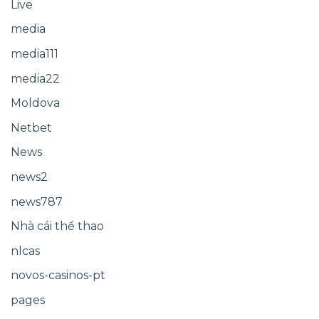
Live
media
media111
media22
Moldova
Netbet
News
news2
news787
Nhà cái thể thao
nlcas
novos-casinos-pt
pages