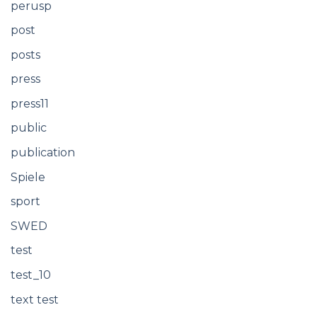
perusp
post
posts
press
press11
public
publication
Spiele
sport
SWED
test
test_10
text test