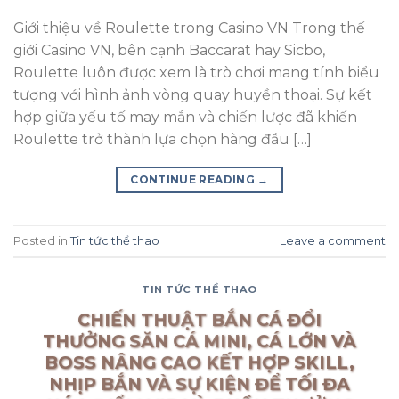
Giới thiệu về Roulette trong Casino VN Trong thế
giới Casino VN, bên cạnh Baccarat hay Sicbo,
Roulette luôn được xem là trò chơi mang tính biểu
tượng với hình ảnh vòng quay huyền thoại. Sự kết
hợp giữa yếu tố may mắn và chiến lược đã khiến
Roulette trở thành lựa chọn hàng đầu […]
CONTINUE READING
→
Posted in
Tin tức thể thao
Leave a comment
TIN TỨC THỂ THAO
CHIẾN THUẬT BẮN CÁ ĐỔI
THƯỞNG SĂN CÁ MINI, CÁ LỚN VÀ
BOSS NÂNG CAO KẾT HỢP SKILL,
NHỊP BẮN VÀ SỰ KIỆN ĐỂ TỐI ĐA