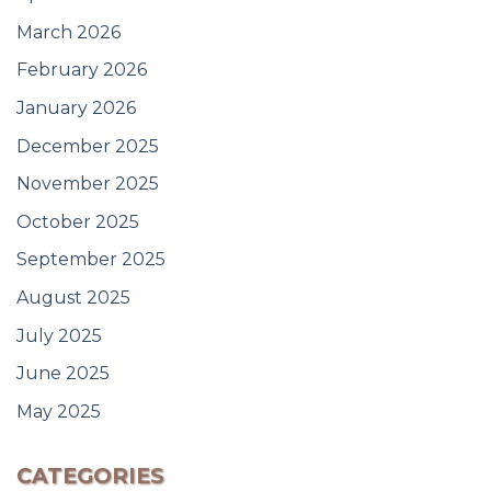
March 2026
February 2026
January 2026
December 2025
November 2025
October 2025
September 2025
August 2025
July 2025
June 2025
May 2025
CATEGORIES