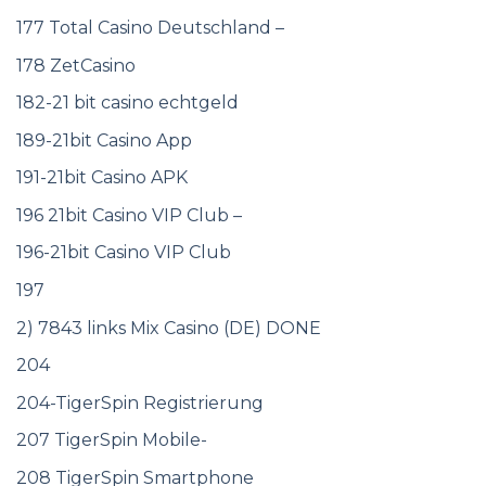
177 Total Casino Deutschland –
178 ZetCasino
182-21 bit casino echtgeld
189-21bit Casino App
191-21bit Casino APK
196 21bit Casino VIP Club –
196-21bit Casino VIP Club
197
2) 7843 links Mix Casino (DE) DONE
204
204-TigerSpin Registrierung
207 TigerSpin Mobile-
208 TigerSpin Smartphone