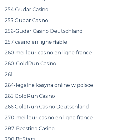
254 Gudar Casino
255 Gudar Casino
256-Gudar Casino Deutschland
257 casino en ligne fiable
260 meilleur casino en ligne france
260-GoldRun Casino
261
264-legalne kasyna online w polsce
265 GoldRun Casino
266 GoldRun Casino Deutschland
270-meilleur casino en ligne france
287-Beastino Casino
290 BitStarz