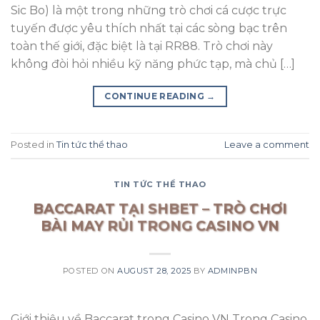
Sic Bo) là một trong những trò chơi cá cược trực
tuyến được yêu thích nhất tại các sòng bạc trên
toàn thế giới, đặc biệt là tại RR88. Trò chơi này
không đòi hỏi nhiều kỹ năng phức tạp, mà chủ […]
CONTINUE READING
→
Posted in
Tin tức thể thao
Leave a comment
TIN TỨC THỂ THAO
BACCARAT TẠI SHBET – TRÒ CHƠI
BÀI MAY RỦI TRONG CASINO VN
POSTED ON
AUGUST 28, 2025
BY
ADMINPBN
Giới thiệu về Baccarat trong Casino VN Trong Casino