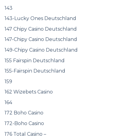
143
143-Lucky Ones Deutschland
147 Chipy Casino Deutschland
147-Chipy Casino Deutschland
149-Chipy Casino Deutschland
155 Fairspin Deutschland
155-Fairspin Deutschland
159
162 Wizebets Casino
164
172 Boho Casino
172-Boho Casino
176 Total Casino –