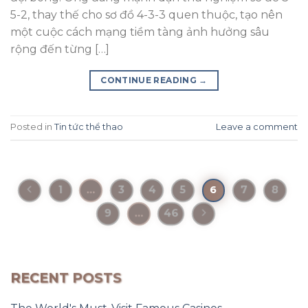
5-2, thay thế cho sơ đồ 4-3-3 quen thuộc, tạo nên
một cuộc cách mạng tiềm tàng ảnh hưởng sâu
rộng đến từng […]
CONTINUE READING
→
Posted in
Tin tức thể thao
Leave a comment
1
…
3
4
5
7
8
6
9
…
46
RECENT POSTS