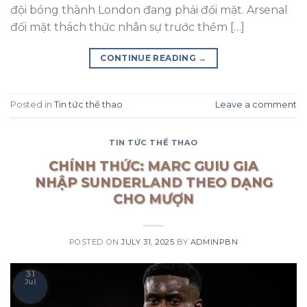
đội bóng thành London đang phải đối mặt. Arsenal
đối mặt thách thức nhân sự trước thềm […]
CONTINUE READING
→
Posted in
Tin tức thể thao
Leave a comment
TIN TỨC THỂ THAO
CHÍNH THỨC: MARC GUIU GIA
NHẬP SUNDERLAND THEO DẠNG
CHO MƯỢN
POSTED ON
JULY 31, 2025
BY
ADMINPBN
31
Jul