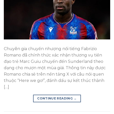
Chuyên gia chuyển nhượng nổi tiếng Fabrizio
Romano đã chính thức xác nhận thương vụ tiền
đạo trẻ Marc Guiu chuyển đến Sunderland theo
dạng cho mượn một mùa giải. Thông tin này được
Romano chia sẻ trên nền tảng X với câu nói quen
thuộc “Here we go!”, đánh dấu sự kết thúc thành
[…]
CONTINUE READING
→