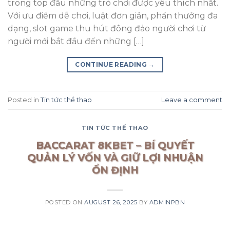
trong top đầu những trò chơi được yêu thích nhất.
Với ưu điểm dễ chơi, luật đơn giản, phần thưởng đa
dạng, slot game thu hút đông đảo người chơi từ
người mới bắt đầu đến những […]
CONTINUE READING
→
Posted in
Tin tức thể thao
Leave a comment
TIN TỨC THỂ THAO
BACCARAT 8KBET – BÍ QUYẾT
QUẢN LÝ VỐN VÀ GIỮ LỢI NHUẬN
ỔN ĐỊNH
POSTED ON
AUGUST 26, 2025
BY
ADMINPBN