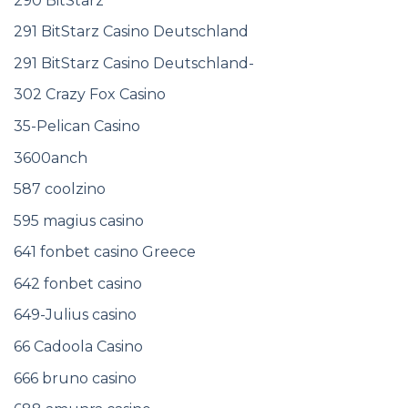
290 BitStarz
291 BitStarz Casino Deutschland
291 BitStarz Casino Deutschland-
302 Crazy Fox Casino
35-Pelican Casino
3600anch
587 coolzino
595 magius casino
641 fonbet casino Greece
642 fonbet casino
649-Julius casino
66 Cadoola Casino
666 bruno casino