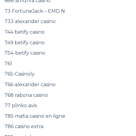
688 amunra casino
73 FortuneJack – EMD N
733 alexander casino
744 betify casino
749 betify casino
754-betify casino
761
765-Casinoly
766-alexander casino
768 rabona casino
77 plinko avis
785 mafia casino en ligne
786 casino extra