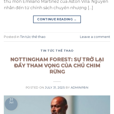
thủ môn Emiliano Martinez của Aston Villa. Nguyên
nhân đến từ chính sách chuyển nhượng […]
CONTINUE READING
→
Posted in
Tin tức thể thao
Leave a comment
TIN TỨC THỂ THAO
NOTTINGHAM FOREST: SỰ TRỞ LẠI
ĐẦY THAM VỌNG CỦA CHÚ CHIM
RỪNG
POSTED ON
JULY 31, 2025
BY
ADMINPBN
31
Jul