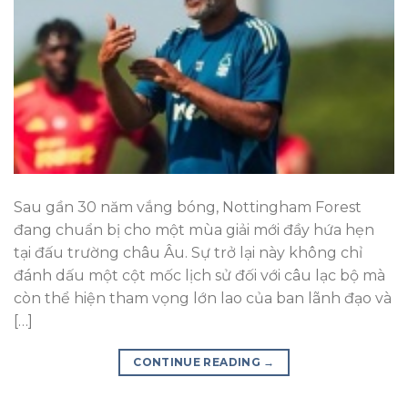
Sau gần 30 năm vắng bóng, Nottingham Forest
đang chuẩn bị cho một mùa giải mới đầy hứa hẹn
tại đấu trường châu Âu. Sự trở lại này không chỉ
đánh dấu một cột mốc lịch sử đối với câu lạc bộ mà
còn thể hiện tham vọng lớn lao của ban lãnh đạo và
[…]
CONTINUE READING
→