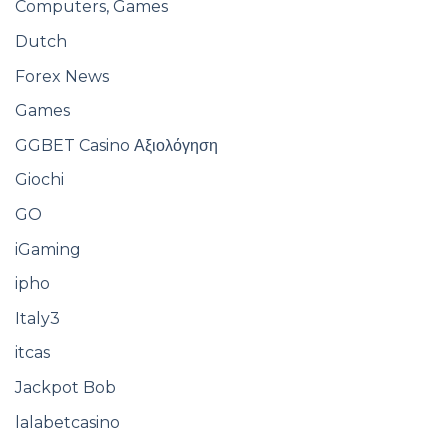
Computers, Games
Dutch
Forex News
Games
GGBET Casino Αξιολόγηση
Giochi
GO
iGaming
ipho
Italy3
itcas
Jackpot Bob
lalabetcasino