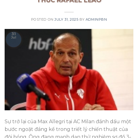
POSTED ON
JULY 31, 2025
BY
ADMINPBN
31
Jul
Sự trở lại của Max Allegri tại AC Milan đánh dấu một
bước ngoặt đáng kể trong triết lý chiến thuật của
đội bóng. Ông đang mạnh dạn thử nghiệm sơ đồ 3-