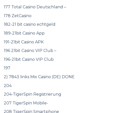
177 Total Casino Deutschland –
178 ZetCasino
182-21 bit casino echtgeld
189-21bit Casino App
191-21bit Casino APK
196 21bit Casino VIP Club –
196-21bit Casino VIP Club
197
2) 7843 links Mix Casino (DE) DONE
204
204-TigerSpin Registrierung
207 TigerSpin Mobile-
208 TigerSpin Smartphone