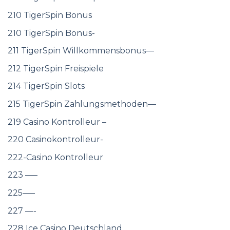
210 TigerSpin Bonus
210 TigerSpin Bonus-
211 TigerSpin Willkommensbonus—
212 TigerSpin Freispiele
214 TigerSpin Slots
215 TigerSpin Zahlungsmethoden—
219 Casino Kontrolleur –
220 Casinokontrolleur-
222-Casino Kontrolleur
223 —–
225—–
227 —-
228 Ice Casino Deutschland