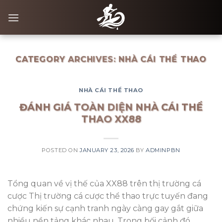
Skip
to
content
CATEGORY ARCHIVES:
NHÀ CÁI THỂ THAO
NHÀ CÁI THỂ THAO
ĐÁNH GIÁ TOÀN DIỆN NHÀ CÁI THỂ
THAO XX88
POSTED ON
JANUARY 23, 2026
BY
ADMINPBN
Tổng quan về vị thế của XX88 trên thị trường cá
cược Thị trường cá cược thể thao trực tuyến đang
chứng kiến sự cạnh tranh ngày càng gay gắt giữa
nhiều nền tảng khác nhau. Trong bối cảnh đó,