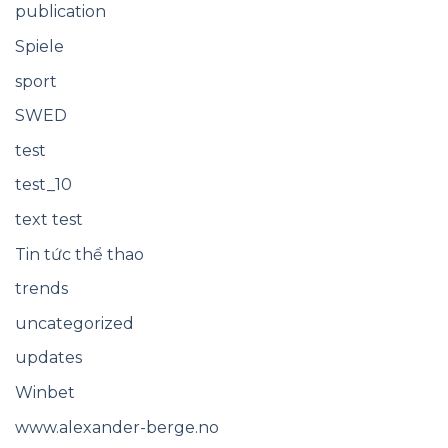
publication
Spiele
sport
SWED
test
test_10
text test
Tin tức thể thao
trends
uncategorized
updates
Winbet
www.alexander-berge.no