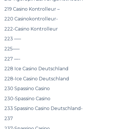
219 Casino Kontrolleur –
220 Casinokontrolleur-
222-Casino Kontrolleur
223 —–
225—–
227 —-
228 Ice Casino Deutschland
228-Ice Casino Deutschland
230 Spassino Casino
230-Spassino Casino
233 Spassino Casino Deutschland-
237
237-Spassino Casino