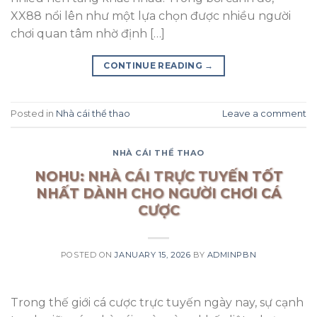
XX88 nổi lên như một lựa chọn được nhiều người
chơi quan tâm nhờ định […]
CONTINUE READING
→
Posted in
Nhà cái thể thao
Leave a comment
NHÀ CÁI THỂ THAO
NOHU: NHÀ CÁI TRỰC TUYẾN TỐT
NHẤT DÀNH CHO NGƯỜI CHƠI CÁ
CƯỢC
POSTED ON
JANUARY 15, 2026
BY
ADMINPBN
Trong thế giới cá cược trực tuyến ngày nay, sự cạnh