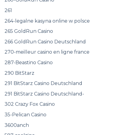
261
264-legalne kasyna online w polsce
265 GoldRun Casino
266 GoldRun Casino Deutschland
270-meilleur casino en ligne france
287-Beastino Casino
290 BitStarz
291 BitStarz Casino Deutschland
291 BitStarz Casino Deutschland-
302 Crazy Fox Casino
35-Pelican Casino
3600anch