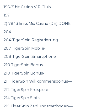
196-21bit Casino VIP Club
197
2) 7843 links Mix Casino (DE) DONE
204
204-TigerSpin Registrierung
207 TigerSpin Mobile-
208 TigerSpin Smartphone
210 TigerSpin Bonus
210 TigerSpin Bonus-
211 TigerSpin Willkommensbonus—
212 TigerSpin Freispiele
214 TigerSpin Slots
215 TigerSpin Zahlungsmethoden—