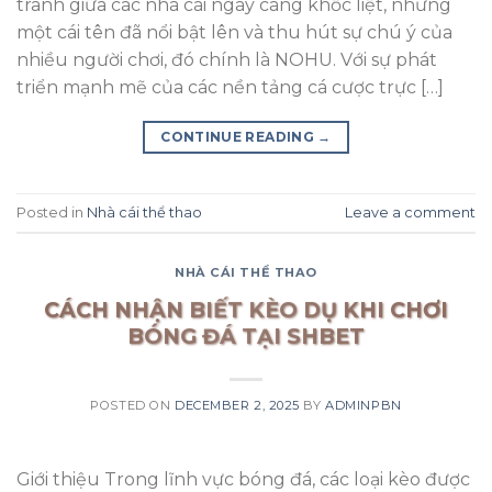
tranh giữa các nhà cái ngày càng khốc liệt, nhưng
một cái tên đã nổi bật lên và thu hút sự chú ý của
nhiều người chơi, đó chính là NOHU. Với sự phát
triển mạnh mẽ của các nền tảng cá cược trực […]
CONTINUE READING
→
Posted in
Nhà cái thể thao
Leave a comment
NHÀ CÁI THỂ THAO
CÁCH NHẬN BIẾT KÈO DỤ KHI CHƠI
BÓNG ĐÁ TẠI SHBET
POSTED ON
DECEMBER 2, 2025
BY
ADMINPBN
Giới thiệu Trong lĩnh vực bóng đá, các loại kèo được