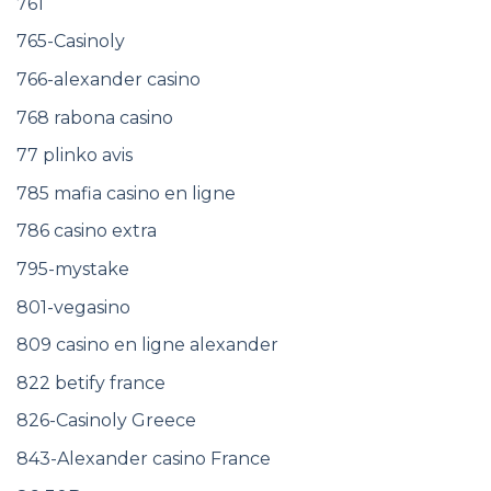
761
765-Casinoly
766-alexander casino
768 rabona casino
77 plinko avis
785 mafia casino en ligne
786 casino extra
795-mystake
801-vegasino
809 casino en ligne alexander
822 betify france
826-Casinoly Greece
843-Alexander casino France