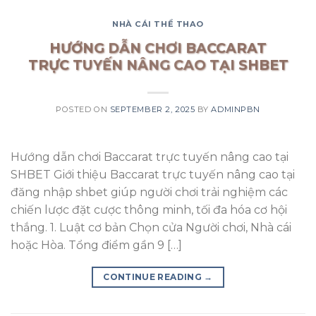
NHÀ CÁI THỂ THAO
HƯỚNG DẪN CHƠI BACCARAT
TRỰC TUYẾN NÂNG CAO TẠI SHBET
POSTED ON
SEPTEMBER 2, 2025
BY
ADMINPBN
Hướng dẫn chơi Baccarat trực tuyến nâng cao tại
SHBET Giới thiệu Baccarat trực tuyến nâng cao tại
đăng nhập shbet giúp người chơi trải nghiệm các
chiến lược đặt cược thông minh, tối đa hóa cơ hội
thắng. 1. Luật cơ bản Chọn cửa Người chơi, Nhà cái
hoặc Hòa. Tổng điểm gần 9 […]
CONTINUE READING
→