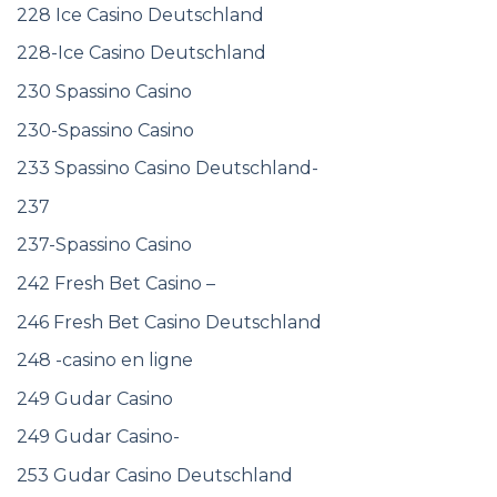
228 Ice Casino Deutschland
228-Ice Casino Deutschland
230 Spassino Casino
230-Spassino Casino
233 Spassino Casino Deutschland-
237
237-Spassino Casino
242 Fresh Bet Casino –
246 Fresh Bet Casino Deutschland
248 -casino en ligne
249 Gudar Casino
249 Gudar Casino-
253 Gudar Casino Deutschland