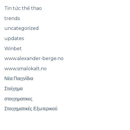
Tin tức thể thao
trends
uncategorized
updates
Winbet
www.alexander-berge.no
www.smalokalt.no
Νέα Παιχνίδια
Στοίχημα
στοιχηματικες
Στοιχηματικές Εξωτερικού