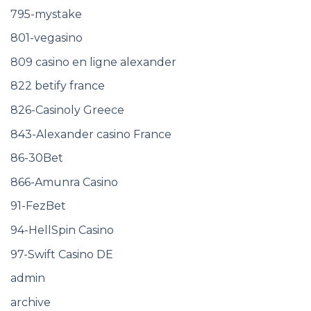
795-mystake
801-vegasino
809 casino en ligne alexander
822 betify france
826-Casinoly Greece
843-Alexander casino France
86-30Bet
866-Amunra Casino
91-FezBet
94-HellSpin Casino
97-Swift Casino DE
admin
archive