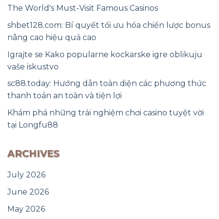
The World's Must-Visit Famous Casinos
shbet128.com: Bí quyết tối ưu hóa chiến lược bonus
nâng cao hiệu quả cao
Igrajte se Kako popularne kockarske igre oblikuju
vaše iskustvo
sc88.today: Hướng dẫn toàn diện các phương thức
thanh toán an toàn và tiện lợi
Khám phá những trải nghiệm chơi casino tuyệt vời
tại Longfu88
ARCHIVES
July 2026
June 2026
May 2026