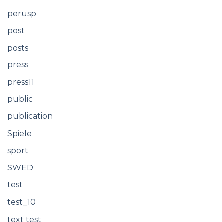
perusp
post
posts
press
press11
public
publication
Spiele
sport
SWED
test
test_10
text test