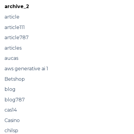
archive_2
article
article111
article787
articles
aucas
aws generative ai 1
Betshop
blog
blog787
cas14
Casino
chilsp