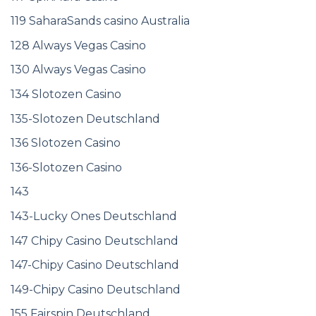
119 SaharaSands casino Australia
128 Always Vegas Casino
130 Always Vegas Casino
134 Slotozen Casino
135-Slotozen Deutschland
136 Slotozen Casino
136-Slotozen Casino
143
143-Lucky Ones Deutschland
147 Chipy Casino Deutschland
147-Chipy Casino Deutschland
149-Chipy Casino Deutschland
155 Fairspin Deutschland