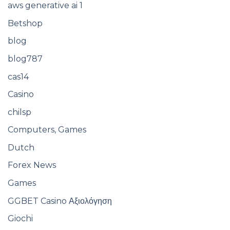
aws generative ai 1
Betshop
blog
blog787
cas14
Casino
chilsp
Computers, Games
Dutch
Forex News
Games
GGBET Casino Αξιολόγηση
Giochi