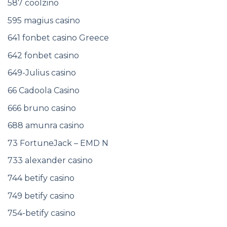
587 coolzino
595 magius casino
641 fonbet casino Greece
642 fonbet casino
649-Julius casino
66 Cadoola Casino
666 bruno casino
688 amunra casino
73 FortuneJack – EMD N
733 alexander casino
744 betify casino
749 betify casino
754-betify casino