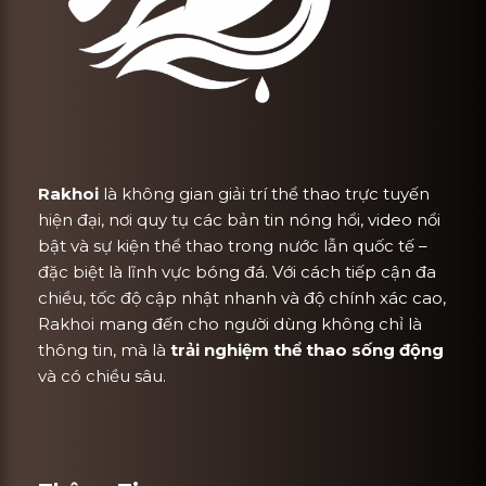
Rakhoi
là không gian giải trí thể thao trực tuyến
hiện đại, nơi quy tụ các bản tin nóng hổi, video nổi
bật và sự kiện thể thao trong nước lẫn quốc tế –
đặc biệt là lĩnh vực bóng đá. Với cách tiếp cận đa
chiều, tốc độ cập nhật nhanh và độ chính xác cao,
Rakhoi mang đến cho người dùng không chỉ là
thông tin, mà là
trải nghiệm thể thao sống động
và có chiều sâu.