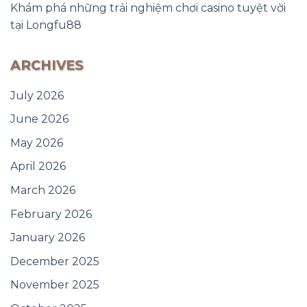
Khám phá những trải nghiệm chơi casino tuyệt vời
tại Longfu88
ARCHIVES
July 2026
June 2026
May 2026
April 2026
March 2026
February 2026
January 2026
December 2025
November 2025