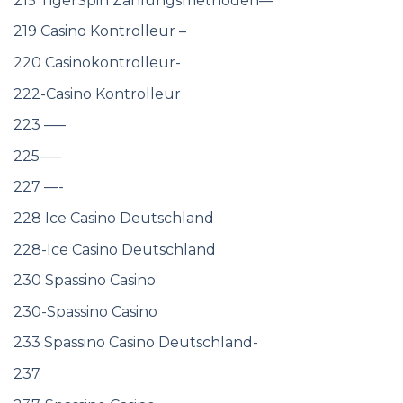
215 TigerSpin Zahlungsmethoden—
219 Casino Kontrolleur –
220 Casinokontrolleur-
222-Casino Kontrolleur
223 —–
225—–
227 —-
228 Ice Casino Deutschland
228-Ice Casino Deutschland
230 Spassino Casino
230-Spassino Casino
233 Spassino Casino Deutschland-
237