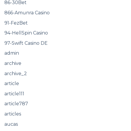
86-30Bet
866-Amunra Casino
91-FezBet
94-HellSpin Casino
97-Swift Casino DE
admin
archive
archive_2
article
article111
article787
articles
aucas