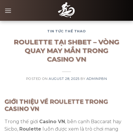
Skip
to
content
TIN TỨC THỂ THAO
ROULETTE TẠI SHBET – VÒNG
QUAY MAY MẮN TRONG
CASINO VN
POSTED ON
AUGUST 28, 2025
BY
ADMINPBN
GIỚI THIỆU VỀ ROULETTE TRONG
CASINO VN
Trong thế giới
Casino VN
, bên cạnh Baccarat hay
Sicbo,
Roulette
luôn được xem là trò chơi mang