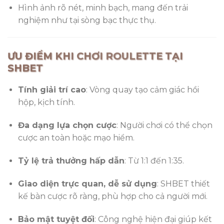
Hình ảnh rõ nét, minh bạch, mang đến trải
nghiệm như tại sòng bạc thực thụ.
ƯU ĐIỂM KHI CHƠI ROULETTE TẠI
SHBET
Tính giải trí cao
: Vòng quay tạo cảm giác hồi
hộp, kịch tính.
Đa dạng lựa chọn cược
: Người chơi có thể chọn
cược an toàn hoặc mạo hiểm.
Tỷ lệ trả thưởng hấp dẫn
: Từ 1:1 đến 1:35.
Giao diện trực quan, dễ sử dụng
: SHBET thiết
kế bàn cược rõ ràng, phù hợp cho cả người mới.
Bảo mật tuyệt đối
: Công nghệ hiện đại giúp kết