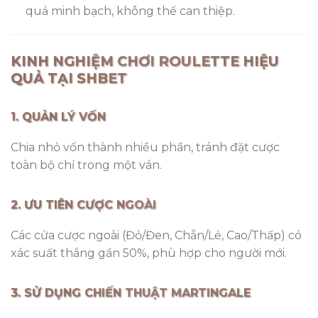
quả minh bạch, không thể can thiệp.
KINH NGHIỆM CHƠI ROULETTE HIỆU
QUẢ TẠI SHBET
1. QUẢN LÝ VỐN
Chia nhỏ vốn thành nhiều phần, tránh đặt cược
toàn bộ chỉ trong một ván.
2. ƯU TIÊN CƯỢC NGOÀI
Các cửa cược ngoài (Đỏ/Đen, Chẵn/Lẻ, Cao/Thấp) có
xác suất thắng gần 50%, phù hợp cho người mới.
3. SỬ DỤNG CHIẾN THUẬT MARTINGALE