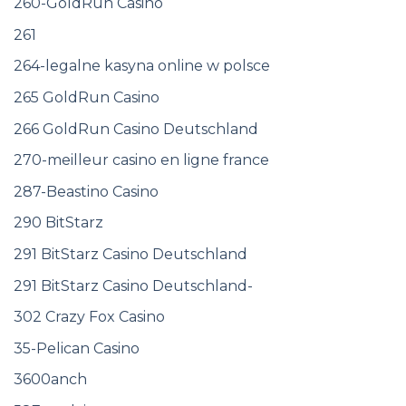
260-GoldRun Casino
261
264-legalne kasyna online w polsce
265 GoldRun Casino
266 GoldRun Casino Deutschland
270-meilleur casino en ligne france
287-Beastino Casino
290 BitStarz
291 BitStarz Casino Deutschland
291 BitStarz Casino Deutschland-
302 Crazy Fox Casino
35-Pelican Casino
3600anch