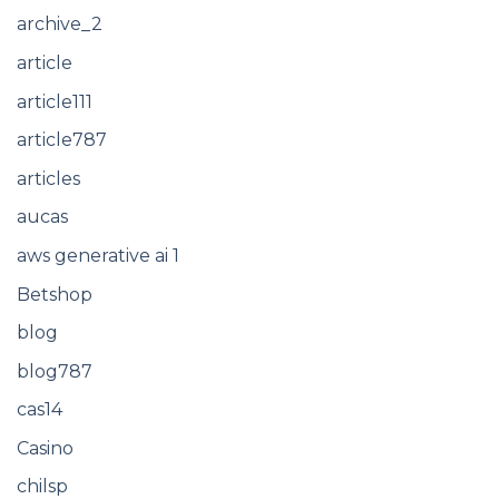
archive_2
article
article111
article787
articles
aucas
aws generative ai 1
Betshop
blog
blog787
cas14
Casino
chilsp