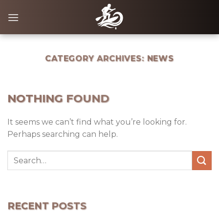
Skip
to
content
CATEGORY ARCHIVES:
NEWS
NOTHING FOUND
It seems we can’t find what you’re looking for.
Perhaps searching can help.
RECENT POSTS