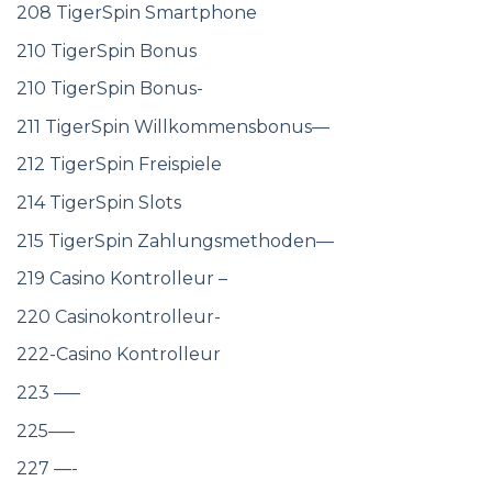
208 TigerSpin Smartphone
210 TigerSpin Bonus
210 TigerSpin Bonus-
211 TigerSpin Willkommensbonus—
212 TigerSpin Freispiele
214 TigerSpin Slots
215 TigerSpin Zahlungsmethoden—
219 Casino Kontrolleur –
220 Casinokontrolleur-
222-Casino Kontrolleur
223 —–
225—–
227 —-