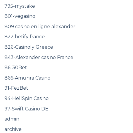
795-mystake
801-vegasino
809 casino en ligne alexander
822 betify france
826-Casinoly Greece
843-Alexander casino France
86-30Bet
866-Amunra Casino
91-FezBet
94-HellSpin Casino
97-Swift Casino DE
admin
archive