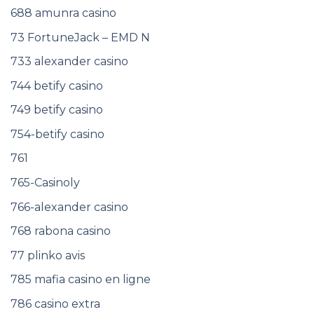
688 amunra casino
73 FortuneJack – EMD N
733 alexander casino
744 betify casino
749 betify casino
754-betify casino
761
765-Casinoly
766-alexander casino
768 rabona casino
77 plinko avis
785 mafia casino en ligne
786 casino extra