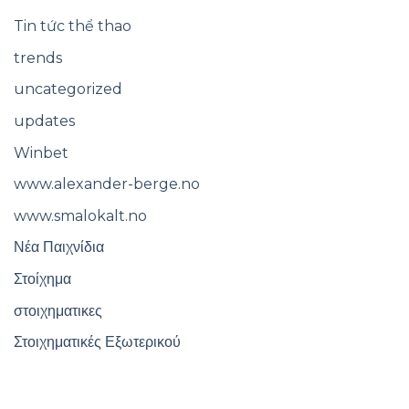
Tin tức thể thao
trends
uncategorized
updates
Winbet
www.alexander-berge.no
www.smalokalt.no
Νέα Παιχνίδια
Στοίχημα
στοιχηματικες
Στοιχηματικές Εξωτερικού