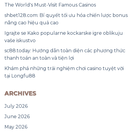
The World's Must-Visit Famous Casinos
shbet128.com: Bí quyết tối ưu hóa chiến lược bonus
nâng cao hiệu quả cao
Igrajte se Kako popularne kockarske igre oblikuju
vaše iskustvo
sc88.today: Hướng dẫn toàn diện các phương thức
thanh toán an toàn và tiện lợi
Khám phá những trải nghiệm chơi casino tuyệt vời
tại Longfu88
ARCHIVES
July 2026
June 2026
May 2026