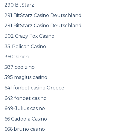
290 BitStarz
291 BitStarz Casino Deutschland
291 BitStarz Casino Deutschland-
302 Crazy Fox Casino
35-Pelican Casino
3600anch
587 coolzino
595 magius casino
641 fonbet casino Greece
642 fonbet casino
649-Julius casino
66 Cadoola Casino
666 bruno casino