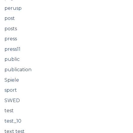
perusp
post
posts
press
press11
public
publication
Spiele
sport
SWED
test
test_10
text test