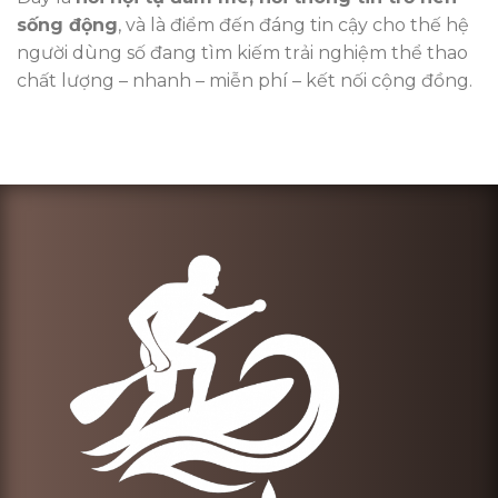
sống động
, và là điểm đến đáng tin cậy cho thế hệ
người dùng số đang tìm kiếm trải nghiệm thể thao
chất lượng – nhanh – miễn phí – kết nối cộng đồng.