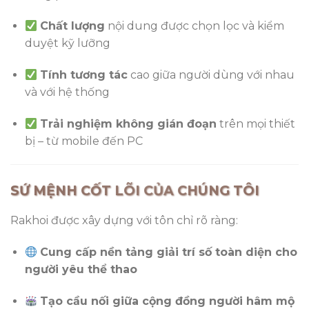
Chất lượng
nội dung được chọn lọc và kiểm
duyệt kỹ lưỡng
Tính tương tác
cao giữa người dùng với nhau
và với hệ thống
Trải nghiệm không gián đoạn
trên mọi thiết
bị – từ mobile đến PC
SỨ MỆNH CỐT LÕI CỦA CHÚNG TÔI
Rakhoi được xây dựng với tôn chỉ rõ ràng:
Cung cấp nền tảng giải trí số toàn diện cho
người yêu thể thao
Tạo cầu nối giữa cộng đồng người hâm mộ