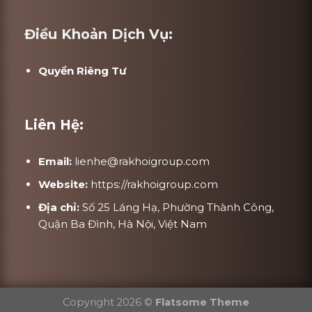
Điều Khoản Dịch Vụ:
Quyền Riêng Tư
Liên Hệ:
Email:
lienhe@rakhoigroup.com
Website:
https://rakhoigroup.com
Địa chỉ:
Số 25 Láng Hạ, Phường Thành Công,
Quận Ba Đình, Hà Nội, Việt Nam
Copyright 2026 ©
Flatsome Theme