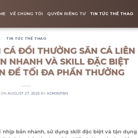
ME
VỀ CHÚNG TÔI
QUYỀN RIÊNG TƯ
TIN TỨC THỂ THAO
TIN TỨC THỂ THAO
 CÁ ĐỔI THƯỞNG SĂN CÁ LIÊN
ẮN NHANH VÀ SKILL ĐẶC BIỆT
ỆN ĐỂ TỐI ĐA PHẦN THƯỞNG
 ON
AUGUST 27, 2025
BY
ADMINPBN
rì
nhịp bắn nhanh, sử dụng skill đặc biệt và tận dụng