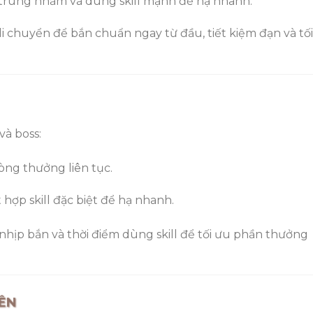
p trung nhắm và dùng skill mạnh để hạ nhanh.
 chuyển để bắn chuẩn ngay từ đầu, tiết kiệm đạn và tối
và boss:
dòng thưởng liên tục.
 hợp skill đặc biệt để hạ nhanh.
h nhịp bắn và thời điểm dùng skill để tối ưu phần thưởng
IÊN