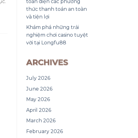
toàn diện các phương
ục.
thức thanh toán an toàn
và tiện lợi
Khám phá những trải
nghiệm chơi casino tuyệt
vời tại Longfu88
ARCHIVES
July 2026
June 2026
May 2026
April 2026
March 2026
February 2026