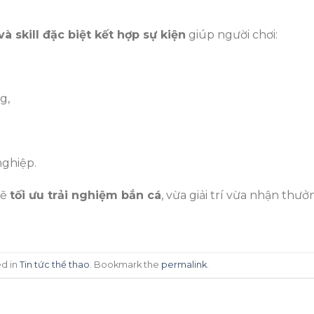
à skill đặc biệt kết hợp sự kiện
giúp người chơi:
g,
ghiệp.
sẽ
tối ưu trải nghiệm bắn cá
, vừa giải trí vừa nhận thưở
ed in
Tin tức thể thao
. Bookmark the
permalink
.