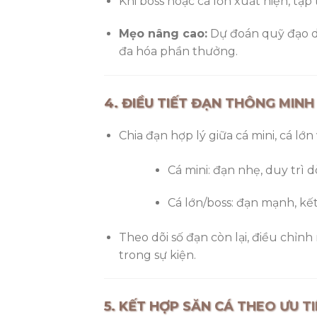
Khi boss hoặc cá lớn xuất hiện, tậ
Mẹo nâng cao:
Dự đoán quỹ đạo di
đa hóa phần thưởng.
4. ĐIỀU TIẾT ĐẠN THÔNG MINH
Chia đạn hợp lý giữa cá mini, cá lớn 
Cá mini: đạn nhẹ, duy trì 
Cá lớn/boss: đạn mạnh, kết
Theo dõi số đạn còn lại, điều chỉn
trong sự kiện.
5. KẾT HỢP SĂN CÁ THEO ƯU T