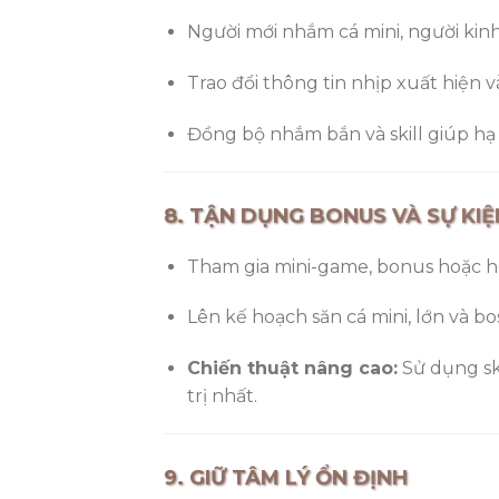
Người mới nhắm cá mini, người kinh
Trao đổi thông tin nhịp xuất hiện v
Đồng bộ nhắm bắn và skill giúp hạ
8. TẬN DỤNG BONUS VÀ SỰ KIỆ
Tham gia mini-game, bonus hoặc hoà
Lên kế hoạch săn cá mini, lớn và bos
Chiến thuật nâng cao:
Sử dụng sk
trị nhất.
9. GIỮ TÂM LÝ ỔN ĐỊNH