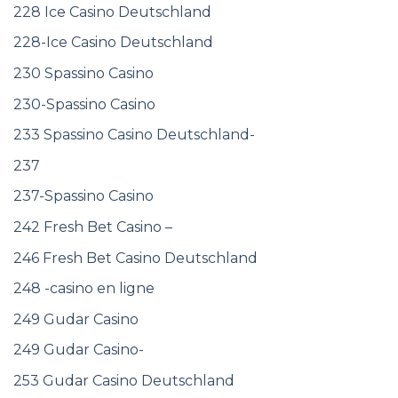
228 Ice Casino Deutschland
228-Ice Casino Deutschland
230 Spassino Casino
230-Spassino Casino
233 Spassino Casino Deutschland-
237
237-Spassino Casino
242 Fresh Bet Casino –
246 Fresh Bet Casino Deutschland
248 -casino en ligne
249 Gudar Casino
249 Gudar Casino-
253 Gudar Casino Deutschland