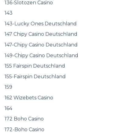
136-Slotozen Casino
143
143-Lucky Ones Deutschland
147 Chipy Casino Deutschland
147-Chipy Casino Deutschland
149-Chipy Casino Deutschland
155 Fairspin Deutschland
155-Fairspin Deutschland
159
162 Wizebets Casino
164
172 Boho Casino
172-Boho Casino