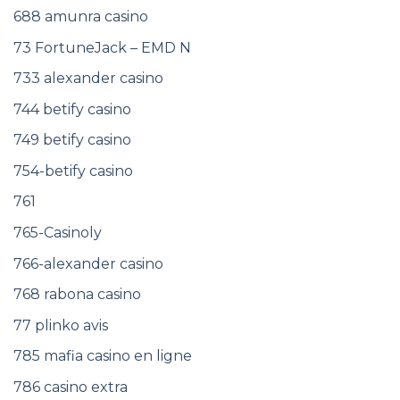
688 amunra casino
73 FortuneJack – EMD N
733 alexander casino
744 betify casino
749 betify casino
754-betify casino
761
765-Casinoly
766-alexander casino
768 rabona casino
77 plinko avis
785 mafia casino en ligne
786 casino extra