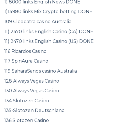
1) 8000 links English News DONE
1)14980 links Mix Crypto betting DONE
109 Cleopatra casino Australia
11) 2470 links English Casino (CA) DONE
11) 2470 links English Casino (US) DONE
116 Ricardos Casino
117 SpinAura Casino
119 SaharaSands casino Australia
128 Always Vegas Casino
130 Always Vegas Casino
134 Slotozen Casino
135-Slotozen Deutschland
136 Slotozen Casino