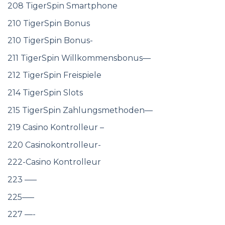
208 TigerSpin Smartphone
210 TigerSpin Bonus
210 TigerSpin Bonus-
211 TigerSpin Willkommensbonus—
212 TigerSpin Freispiele
214 TigerSpin Slots
215 TigerSpin Zahlungsmethoden—
219 Casino Kontrolleur –
220 Casinokontrolleur-
222-Casino Kontrolleur
223 —–
225—–
227 —-