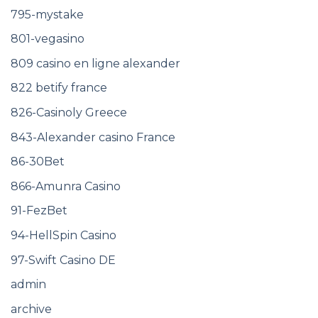
795-mystake
801-vegasino
809 casino en ligne alexander
822 betify france
826-Casinoly Greece
843-Alexander casino France
86-30Bet
866-Amunra Casino
91-FezBet
94-HellSpin Casino
97-Swift Casino DE
admin
archive