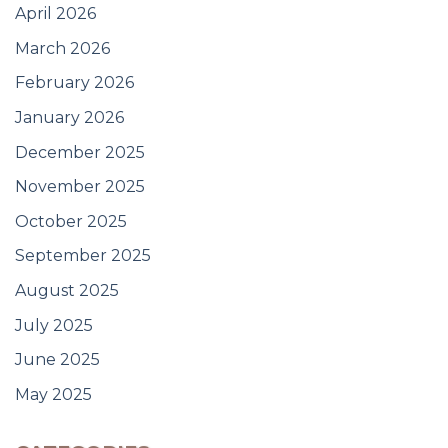
April 2026
March 2026
February 2026
January 2026
December 2025
November 2025
October 2025
September 2025
August 2025
July 2025
June 2025
May 2025