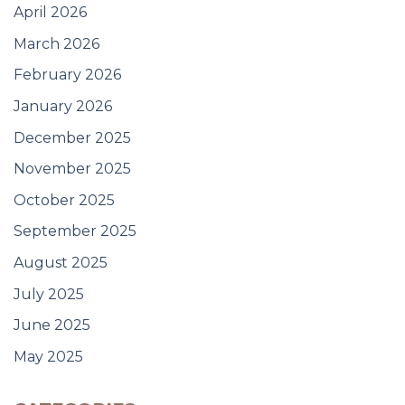
April 2026
March 2026
February 2026
January 2026
December 2025
November 2025
October 2025
September 2025
August 2025
July 2025
June 2025
May 2025