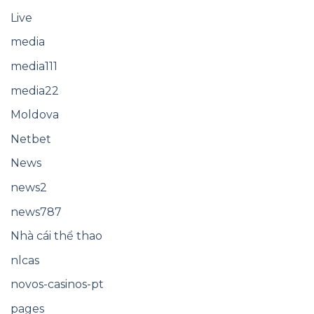
Live
media
media111
media22
Moldova
Netbet
News
news2
news787
Nhà cái thể thao
nlcas
novos-casinos-pt
pages