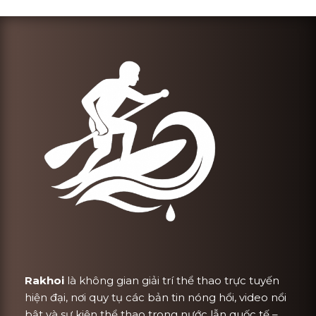
Rakhoi
là không gian giải trí thể thao trực tuyến
hiện đại, nơi quy tụ các bản tin nóng hổi, video nổi
bật và sự kiện thể thao trong nước lẫn quốc tế –