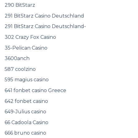
290 BitStarz
291 BitStarz Casino Deutschland
291 BitStarz Casino Deutschland-
302 Crazy Fox Casino
35-Pelican Casino
3600anch
587 coolzino
595 magius casino
641 fonbet casino Greece
642 fonbet casino
649-Julius casino
66 Cadoola Casino
666 bruno casino