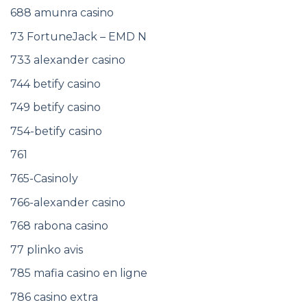
688 amunra casino
73 FortuneJack – EMD N
733 alexander casino
744 betify casino
749 betify casino
754-betify casino
761
765-Casinoly
766-alexander casino
768 rabona casino
77 plinko avis
785 mafia casino en ligne
786 casino extra