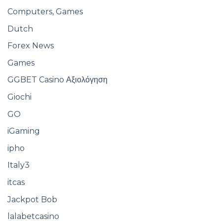
Computers, Games
Dutch
Forex News
Games
GGBET Casino Αξιολόγηση
Giochi
GO
iGaming
ipho
Italy3
itcas
Jackpot Bob
lalabetcasino