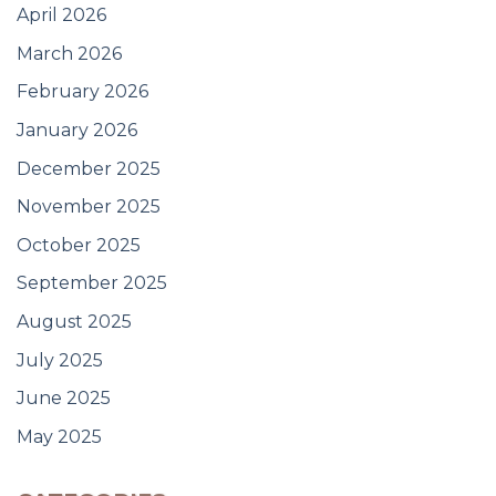
April 2026
March 2026
February 2026
January 2026
December 2025
November 2025
October 2025
September 2025
August 2025
July 2025
June 2025
May 2025