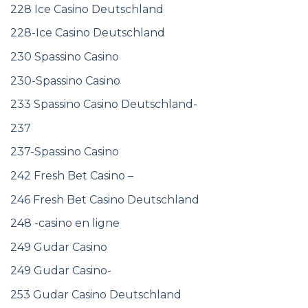
228 Ice Casino Deutschland
228-Ice Casino Deutschland
230 Spassino Casino
230-Spassino Casino
233 Spassino Casino Deutschland-
237
237-Spassino Casino
242 Fresh Bet Casino –
246 Fresh Bet Casino Deutschland
248 -casino en ligne
249 Gudar Casino
249 Gudar Casino-
253 Gudar Casino Deutschland