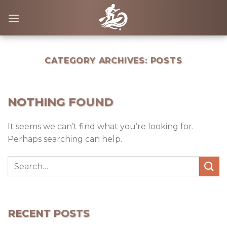
Skip
to
content
CATEGORY ARCHIVES:
POSTS
NOTHING FOUND
It seems we can’t find what you’re looking for.
Perhaps searching can help.
RECENT POSTS