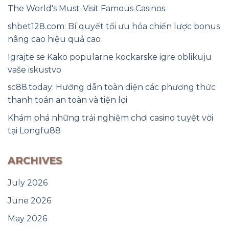
The World's Must-Visit Famous Casinos
shbet128.com: Bí quyết tối ưu hóa chiến lược bonus
nâng cao hiệu quả cao
Igrajte se Kako popularne kockarske igre oblikuju
vaše iskustvo
sc88.today: Hướng dẫn toàn diện các phương thức
thanh toán an toàn và tiện lợi
Khám phá những trải nghiệm chơi casino tuyệt vời
tại Longfu88
ARCHIVES
July 2026
June 2026
May 2026