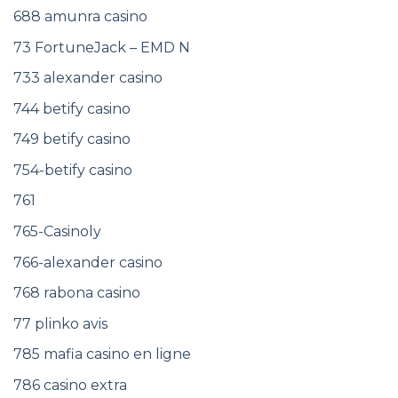
688 amunra casino
73 FortuneJack – EMD N
733 alexander casino
744 betify casino
749 betify casino
754-betify casino
761
765-Casinoly
766-alexander casino
768 rabona casino
77 plinko avis
785 mafia casino en ligne
786 casino extra