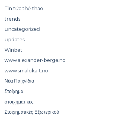
Tin tức thể thao
trends
uncategorized
updates
Winbet
www.alexander-berge.no
www.smalokalt.no
Νέα Παιχνίδια
Στοίχημα
στοιχηματικες
Στοιχηματικές Εξωτερικού