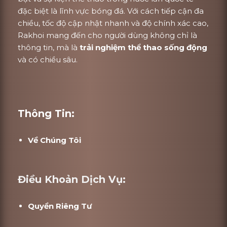
đặc biệt là lĩnh vực bóng đá. Với cách tiếp cận đa
chiều, tốc độ cập nhật nhanh và độ chính xác cao,
Rakhoi mang đến cho người dùng không chỉ là
thông tin, mà là
trải nghiệm thể thao sống động
và có chiều sâu.
Thông Tin:
Về Chúng Tôi
Điều Khoản Dịch Vụ:
Quyền Riêng Tư