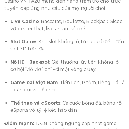
Casino VN TA28 mang đến hàng trăm trò chơi trực
tuyến, đáp ứng nhu cầu của mọi người chơi:
Live Casino
: Baccarat, Roulette, Blackjack, Sicbo
với dealer thật, livestream sắc nét.
Slot Game
: Kho slot khổng lồ, từ slot cổ điển đến
slot 3D hiện đại.
Nổ Hũ – Jackpot
: Giải thưởng lũy tiến khổng lồ,
cơ hội “đổi đời” chỉ với một vòng quay.
Game bài Việt Nam
: Tiến Lên, Phỏm, Liêng, Tá Lả
– gần gũi và dễ chơi.
Thể thao và eSports
: Cá cược bóng đá, bóng rổ,
eSports với tỷ lệ kèo hấp dẫn.
Điểm mạnh:
TA28 không ngừng cập nhật game