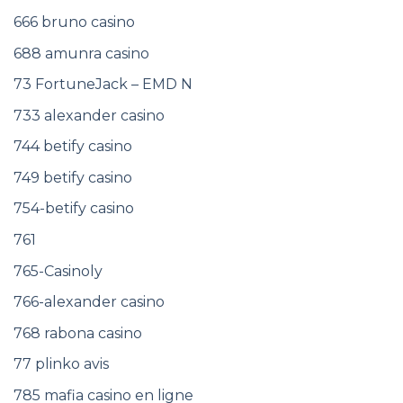
666 bruno casino
688 amunra casino
73 FortuneJack – EMD N
733 alexander casino
744 betify casino
749 betify casino
754-betify casino
761
765-Casinoly
766-alexander casino
768 rabona casino
77 plinko avis
785 mafia casino en ligne