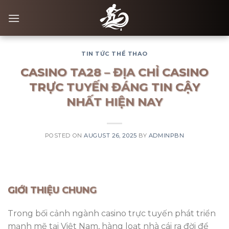
Skip
to
content
TIN TỨC THỂ THAO
CASINO TA28 – ĐỊA CHỈ CASINO
TRỰC TUYẾN ĐÁNG TIN CẬY
NHẤT HIỆN NAY
POSTED ON
AUGUST 26, 2025
BY
ADMINPBN
GIỚI THIỆU CHUNG
Trong bối cảnh ngành casino trực tuyến phát triển
mạnh mẽ tại Việt Nam, hàng loạt nhà cái ra đời để