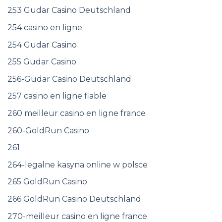
253 Gudar Casino Deutschland
254 casino en ligne
254 Gudar Casino
255 Gudar Casino
256-Gudar Casino Deutschland
257 casino en ligne fiable
260 meilleur casino en ligne france
260-GoldRun Casino
261
264-legalne kasyna online w polsce
265 GoldRun Casino
266 GoldRun Casino Deutschland
270-meilleur casino en ligne france