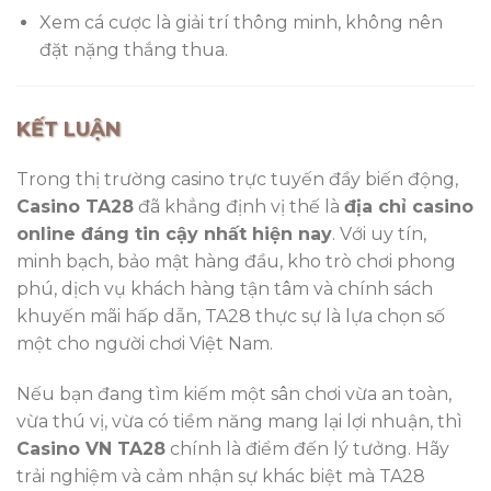
Xem cá cược là giải trí thông minh, không nên
đặt nặng thắng thua.
KẾT LUẬN
Trong thị trường casino trực tuyến đầy biến động,
Casino TA28
đã khẳng định vị thế là
địa chỉ casino
online đáng tin cậy nhất hiện nay
. Với uy tín,
minh bạch, bảo mật hàng đầu, kho trò chơi phong
phú, dịch vụ khách hàng tận tâm và chính sách
khuyến mãi hấp dẫn, TA28 thực sự là lựa chọn số
một cho người chơi Việt Nam.
Nếu bạn đang tìm kiếm một sân chơi vừa an toàn,
vừa thú vị, vừa có tiềm năng mang lại lợi nhuận, thì
Casino VN TA28
chính là điểm đến lý tưởng. Hãy
trải nghiệm và cảm nhận sự khác biệt mà TA28