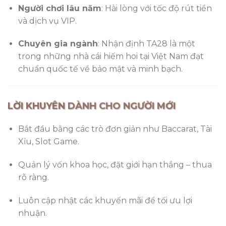
Người chơi lâu năm
: Hài lòng với tốc độ rút tiền
và dịch vụ VIP.
Chuyên gia ngành
: Nhận định TA28 là một
trong những nhà cái hiếm hoi tại Việt Nam đạt
chuẩn quốc tế về bảo mật và minh bạch.
LỜI KHUYÊN DÀNH CHO NGƯỜI MỚI
Bắt đầu bằng các trò đơn giản như Baccarat, Tài
Xỉu, Slot Game.
Quản lý vốn khoa học, đặt giới hạn thắng – thua
rõ ràng.
Luôn cập nhật các khuyến mãi để tối ưu lợi
nhuận.