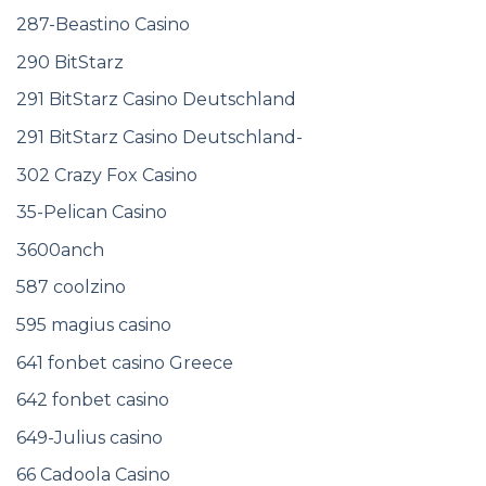
287-Beastino Casino
290 BitStarz
291 BitStarz Casino Deutschland
291 BitStarz Casino Deutschland-
302 Crazy Fox Casino
35-Pelican Casino
3600anch
587 coolzino
595 magius casino
641 fonbet casino Greece
642 fonbet casino
649-Julius casino
66 Cadoola Casino