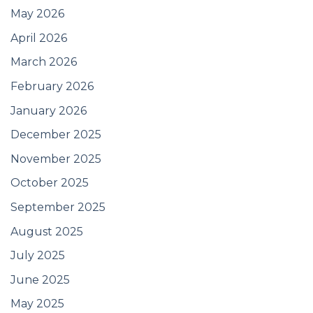
May 2026
April 2026
March 2026
February 2026
January 2026
December 2025
November 2025
October 2025
September 2025
August 2025
July 2025
June 2025
May 2025