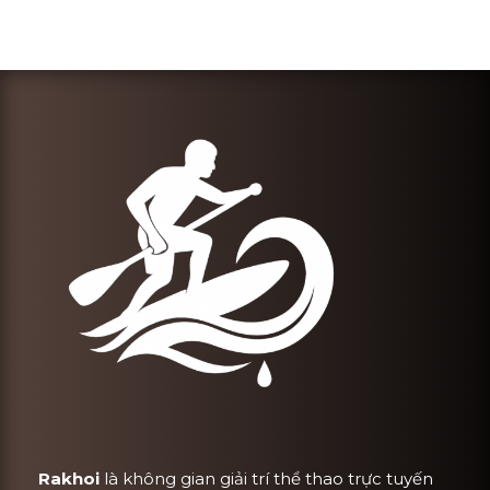
Rakhoi
là không gian giải trí thể thao trực tuyến