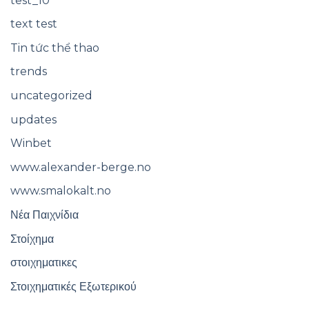
test_10
text test
Tin tức thể thao
trends
uncategorized
updates
Winbet
www.alexander-berge.no
www.smalokalt.no
Νέα Παιχνίδια
Στοίχημα
στοιχηματικες
Στοιχηματικές Εξωτερικού