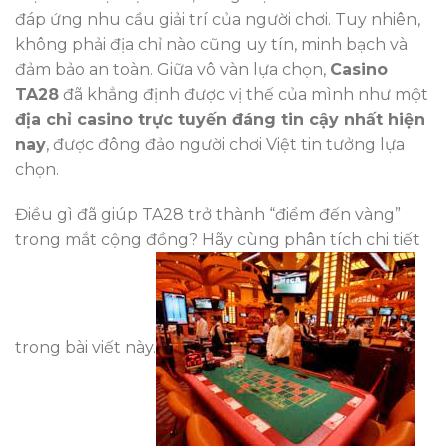
đáp ứng nhu cầu giải trí của người chơi. Tuy nhiên,
không phải địa chỉ nào cũng uy tín, minh bạch và
đảm bảo an toàn. Giữa vô vàn lựa chọn,
Casino
TA28
đã khẳng định được vị thế của mình như một
địa chỉ casino trực tuyến đáng tin cậy nhất hiện
nay
, được đông đảo người chơi Việt tin tưởng lựa
chọn.
Điều gì đã giúp TA28 trở thành “điểm đến vàng”
trong mắt cộng đồng? Hãy cùng phân tích chi tiết
trong bài viết này.