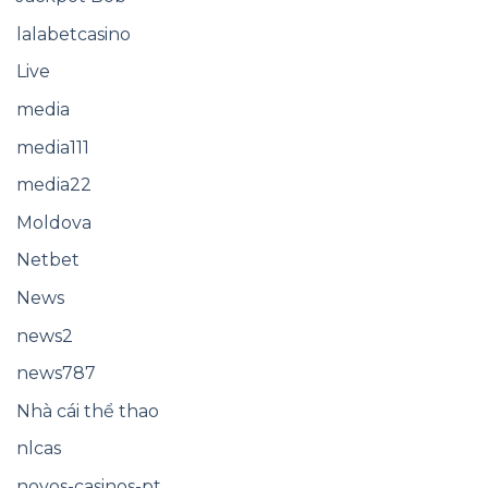
lalabetcasino
Live
media
media111
media22
Moldova
Netbet
News
news2
news787
Nhà cái thể thao
nlcas
novos-casinos-pt