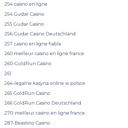
254 casino en ligne
254 Gudar Casino
255 Gudar Casino
256-Gudar Casino Deutschland
257 casino en ligne fiable
260 meilleur casino en ligne france
260-GoldRun Casino
261
264-legalne kasyna online w polsce
265 GoldRun Casino
266 GoldRun Casino Deutschland
270-meilleur casino en ligne france
287-Beastino Casino