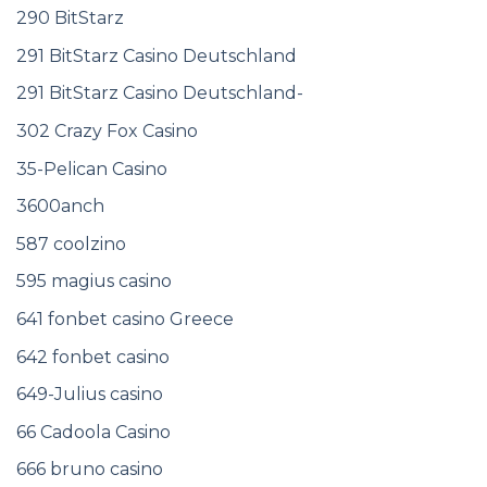
290 BitStarz
291 BitStarz Casino Deutschland
291 BitStarz Casino Deutschland-
302 Crazy Fox Casino
35-Pelican Casino
3600anch
587 coolzino
595 magius casino
641 fonbet casino Greece
642 fonbet casino
649-Julius casino
66 Cadoola Casino
666 bruno casino