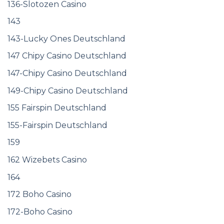
136-Slotozen Casino
143
143-Lucky Ones Deutschland
147 Chipy Casino Deutschland
147-Chipy Casino Deutschland
149-Chipy Casino Deutschland
155 Fairspin Deutschland
155-Fairspin Deutschland
159
162 Wizebets Casino
164
172 Boho Casino
172-Boho Casino