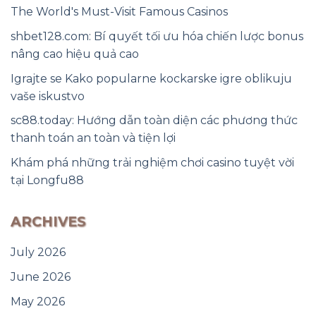
The World's Must-Visit Famous Casinos
shbet128.com: Bí quyết tối ưu hóa chiến lược bonus
nâng cao hiệu quả cao
Igrajte se Kako popularne kockarske igre oblikuju
vaše iskustvo
sc88.today: Hướng dẫn toàn diện các phương thức
thanh toán an toàn và tiện lợi
Khám phá những trải nghiệm chơi casino tuyệt vời
tại Longfu88
ARCHIVES
July 2026
June 2026
May 2026