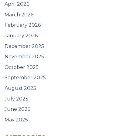
April 2026
March 2026
February 2026
January 2026
December 2025
November 2025
October 2025
September 2025
August 2025
July 2025
June 2025
May 2025