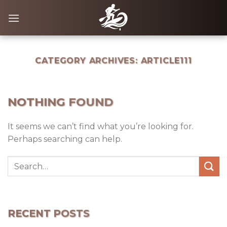
Skip
to
content
CATEGORY ARCHIVES:
ARTICLE111
NOTHING FOUND
It seems we can’t find what you’re looking for.
Perhaps searching can help.
RECENT POSTS