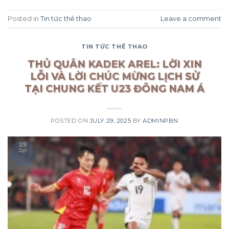
Posted in
Tin tức thể thao
Leave a comment
TIN TỨC THỂ THAO
THỦ QUÂN KADEK AREL: LỜI XIN
LỖI VÀ LỜI CHÚC MỪNG LỊCH SỬ
TẠI CHUNG KẾT U23 ĐÔNG NAM Á
POSTED ON
JULY 29, 2025
BY
ADMINPBN
29
Jul