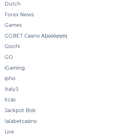
Dutch
Forex News
Games
GGBET Casino Αξιολόγηση
Giochi
GO
iGaming
ipho
Italy3
itcas
Jackpot Bob
lalabetcasino
Live