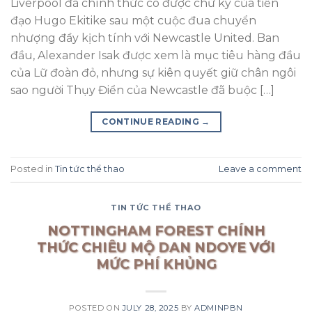
Liverpool đã chính thức có được chữ ký của tiền
đạo Hugo Ekitike sau một cuộc đua chuyển
nhượng đầy kịch tính với Newcastle United. Ban
đầu, Alexander Isak được xem là mục tiêu hàng đầu
của Lữ đoàn đỏ, nhưng sự kiên quyết giữ chân ngôi
sao người Thụy Điển của Newcastle đã buộc […]
CONTINUE READING
→
Posted in
Tin tức thể thao
Leave a comment
TIN TỨC THỂ THAO
NOTTINGHAM FOREST CHÍNH
THỨC CHIÊU MỘ DAN NDOYE VỚI
MỨC PHÍ KHỦNG
POSTED ON
JULY 28, 2025
BY
ADMINPBN