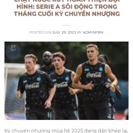
HÌNH: SERIE A SÔI ĐỘNG TRONG
THÁNG CUỐI KỲ CHUYỂN NHƯỢNG
POSTED ON
JULY 29, 2025
BY
ADMINPBN
29
Jul
Kỳ chuyển nhượng mùa hè 2025 đang dần khép lại,