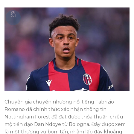
28
Jul
Chuyên gia chuyển nhượng nổi tiếng Fabrizio
Romano đã chính thức xác nhận thông tin
Nottingham Forest đã đạt được thỏa thuận chiêu
mộ tiền đạo Dan Ndoye từ Bologna. Đây được xem
là một thương vụ bom tấn, nhằm lấp đầy khoảng