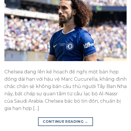
Jul
Chelsea đang lên kế hoạch đề nghị một bản hợp
đồng dài hạn với hậu vệ Marc Cucurella, khẳng định
chắc chắn sẽ không bán cầu thủ người Tây Ban Nha
này, bất chấp sự quan tâm từ câu lạc bộ Al-Nassr
của Saudi Arabia. Chelsea bác bỏ tin đồn, chuẩn bị
gia hạn hợp […]
CONTINUE READING
→