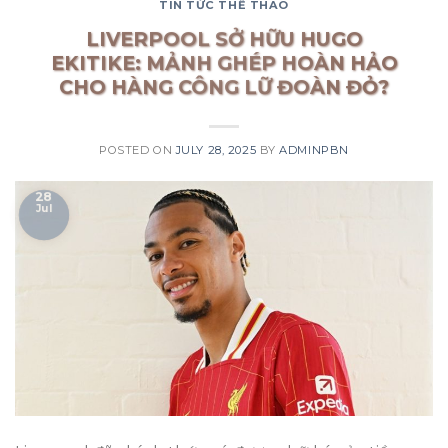
TIN TỨC THỂ THAO
LIVERPOOL SỞ HỮU HUGO
EKITIKE: MẢNH GHÉP HOÀN HẢO
CHO HÀNG CÔNG LỮ ĐOÀN ĐỎ?
POSTED ON
JULY 28, 2025
BY
ADMINPBN
28
Jul