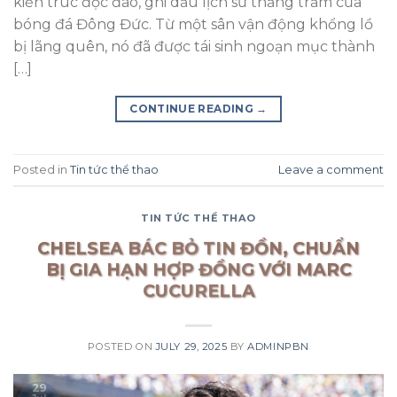
kiến trúc độc đáo, ghi dấu lịch sử thăng trầm của
bóng đá Đông Đức. Từ một sân vận động khổng lồ
bị lãng quên, nó đã được tái sinh ngoạn mục thành
[…]
CONTINUE READING
→
Posted in
Tin tức thể thao
Leave a comment
TIN TỨC THỂ THAO
CHELSEA BÁC BỎ TIN ĐỒN, CHUẨN
BỊ GIA HẠN HỢP ĐỒNG VỚI MARC
CUCURELLA
POSTED ON
JULY 29, 2025
BY
ADMINPBN
29