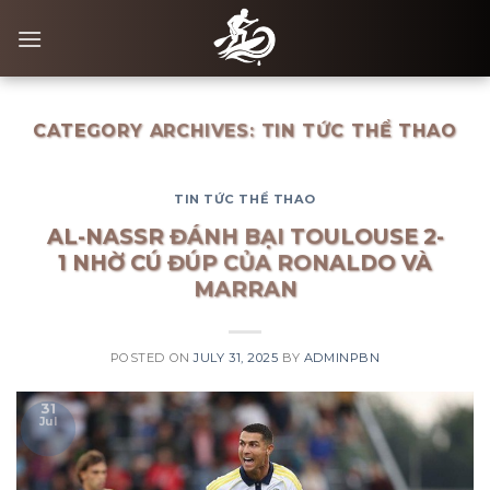
Skip
to
content
CATEGORY ARCHIVES:
TIN TỨC THỂ THAO
TIN TỨC THỂ THAO
AL-NASSR ĐÁNH BẠI TOULOUSE 2-
1 NHỜ CÚ ĐÚP CỦA RONALDO VÀ
MARRAN
POSTED ON
JULY 31, 2025
BY
ADMINPBN
31
Jul