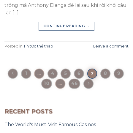
trống mà Anthony Elanga để lại sau khi rời khỏi câu
lạc […]
CONTINUE READING
→
Posted in
Tin tức thể thao
Leave a comment
1
…
4
5
6
8
9
7
10
…
46
RECENT POSTS
The World's Must-Visit Famous Casinos