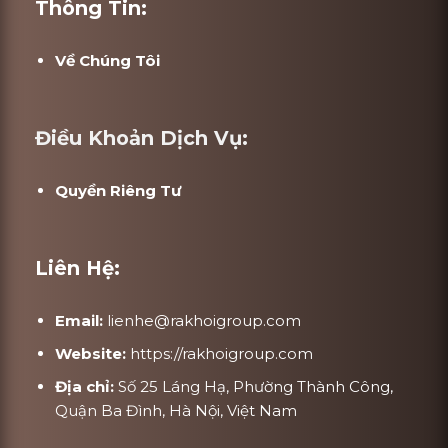
Thông Tin:
Về Chúng Tôi
Điều Khoản Dịch Vụ:
Quyền Riêng Tư
Liên Hệ:
Email:
lienhe@rakhoigroup.com
Website:
https://rakhoigroup.com
Địa chỉ:
Số 25 Láng Hạ, Phường Thành Công,
Quận Ba Đình, Hà Nội, Việt Nam