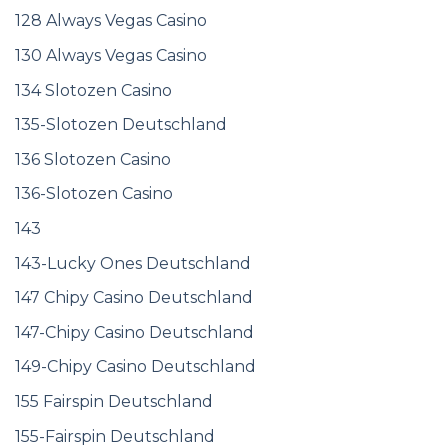
128 Always Vegas Casino
130 Always Vegas Casino
134 Slotozen Casino
135-Slotozen Deutschland
136 Slotozen Casino
136-Slotozen Casino
143
143-Lucky Ones Deutschland
147 Chipy Casino Deutschland
147-Chipy Casino Deutschland
149-Chipy Casino Deutschland
155 Fairspin Deutschland
155-Fairspin Deutschland