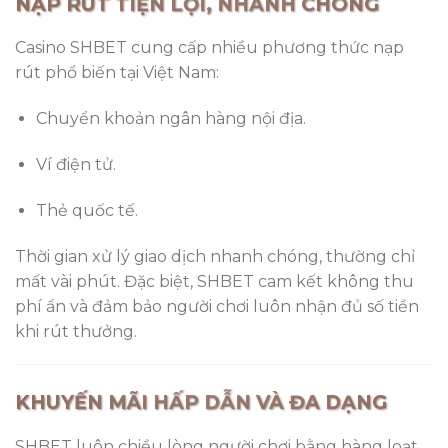
NẠP RÚT TIỆN LỢI, NHANH CHÓNG
Casino SHBET cung cấp nhiều phương thức nạp
rút phổ biến tại Việt Nam:
Chuyển khoản ngân hàng nội địa.
Ví điện tử.
Thẻ quốc tế.
Thời gian xử lý giao dịch nhanh chóng, thường chỉ
mất vài phút. Đặc biệt, SHBET cam kết không thu
phí ẩn và đảm bảo người chơi luôn nhận đủ số tiền
khi rút thưởng.
KHUYẾN MÃI HẤP DẪN VÀ ĐA DẠNG
SHBET luôn chiều lòng người chơi bằng hàng loạt