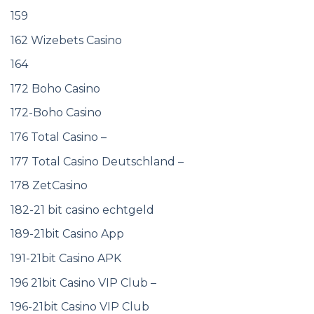
159
162 Wizebets Casino
164
172 Boho Casino
172-Boho Casino
176 Total Casino –
177 Total Casino Deutschland –
178 ZetCasino
182-21 bit casino echtgeld
189-21bit Casino App
191-21bit Casino APK
196 21bit Casino VIP Club –
196-21bit Casino VIP Club