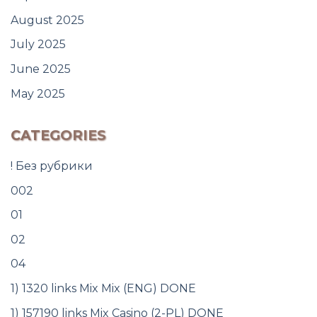
August 2025
July 2025
June 2025
May 2025
CATEGORIES
! Без рубрики
002
01
02
04
1) 1320 links Mix Mix (ENG) DONE
1) 157190 links Mix Casino (2-PL) DONE