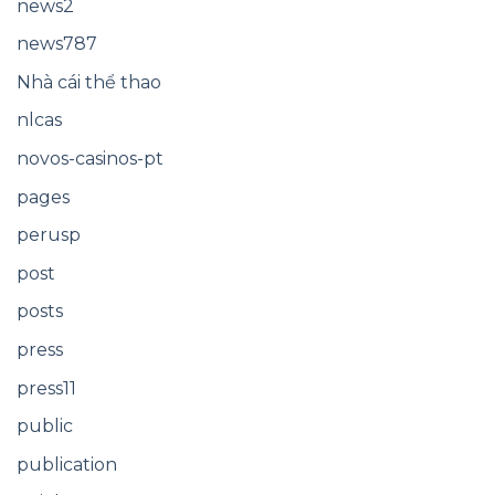
news2
news787
Nhà cái thể thao
nlcas
novos-casinos-pt
pages
perusp
post
posts
press
press11
public
publication