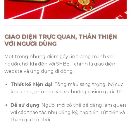
GIAO DIỆN TRỰC QUAN, THÂN THIỆN
VỚI NGƯỜI DÙNG
Một trong những điểm gây ấn tượng mạnh với
người chơi khi đến với SHBET chính là giao diện
website và ứng dụng di động.
Thiết kế hiện đại
: Tông màu sang trọng, bố cục
khoa học, phù hợp với xu hướng casino quốc tế.
Dễ sử dụng
: Người mới có thể dễ dàng làm quen
với các thao tác như đăng ký, nạp tiền, rút tiền và
tham gia trò chơi.