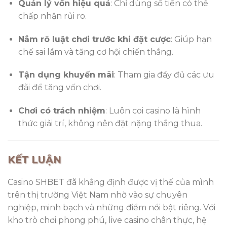
Quản lý vốn hiệu quả
: Chỉ dùng số tiền có thể
chấp nhận rủi ro.
Nắm rõ luật chơi trước khi đặt cược
: Giúp hạn
chế sai lầm và tăng cơ hội chiến thắng.
Tận dụng khuyến mãi
: Tham gia đầy đủ các ưu
đãi để tăng vốn chơi.
Chơi có trách nhiệm
: Luôn coi casino là hình
thức giải trí, không nên đặt nặng thắng thua.
KẾT LUẬN
Casino SHBET đã khẳng định được vị thế của mình
trên thị trường Việt Nam nhờ vào sự chuyên
nghiệp, minh bạch và những điểm nổi bật riêng. Với
kho trò chơi phong phú, live casino chân thực, hệ