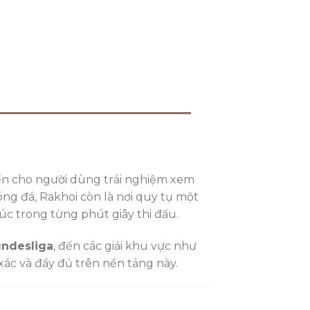
đến cho người dùng trải nghiệm xem
ng đá, Rakhoi còn là nơi quy tụ một
úc trong từng phút giây thi đấu.
undesliga
, đến các giải khu vực như
xác và đầy đủ trên nền tảng này.