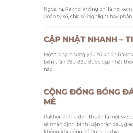
Ngoài ra, Rakhoi không chỉ là nơi xe
đoán tỷ số, chia sẻ highlight hay phâ
CẬP NHẬT NHANH – T
Một trong những yếu tố khiến Rakhoi đư
biến trận đấu đều được cập nhật theo
nào.
CỘNG ĐỒNG BÓNG ĐÁ 
MÊ
Rakhoi không đơn thuần là một websi
sẻ nhận định, bình luận trận đấu, gia
không khí bóng đá đúng nghĩa.