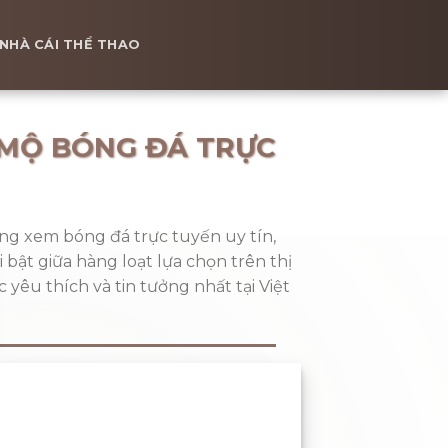
NHÀ CÁI THỂ THAO
 MỘ BÓNG ĐÁ TRỰC
ảng xem bóng đá trực tuyến uy tín,
 bật giữa hàng loạt lựa chọn trên thị
yêu thích và tin tưởng nhất tại Việt