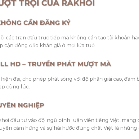
ƯỢT TRỘI CỦA RAKHOI
 KHÔNG CẦN ĐĂNG KÝ
i các trận đấu trực tiếp mà không cần tạo tài khoản hay
 cận đông đảo khán giả ở mọi lứa tuổi.
LL HD – TRUYỀN PHÁT MƯỢT MÀ
iện đại, cho phép phát sóng với độ phân giải cao, đảm b
ập cùng lúc.
UYÊN NGHIỆP
hoi đầu tư vào đội ngũ bình luận viên tiếng Việt, mang 
ruyền cảm hứng và sự hài hước đúng chất Việt là những