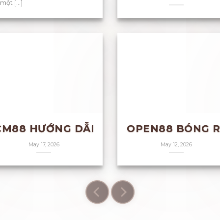
ột [...]
NGHIỆM CHƠI CASINO TUYỆT VỜI TẠI 
CM88 HƯỚNG DẪN ACCESS BỊ CHẶN, AN
OPEN88 BÓNG R
May 17, 2026
May 12, 2026