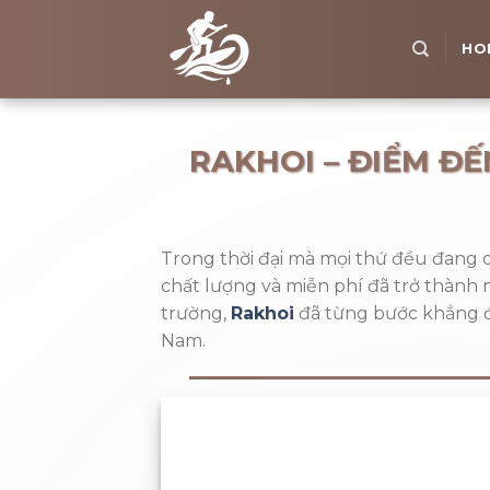
Skip
to
HO
content
RAKHOI – ĐIỂM Đ
Trong thời đại mà mọi thứ đều đang d
chất lượng và miễn phí đã trở thành n
trường,
Rakhoi
đã từng bước khẳng đị
Nam.