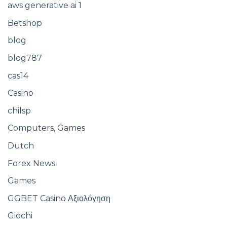
aws generative ai 1
Betshop
blog
blog787
cas14
Casino
chilsp
Computers, Games
Dutch
Forex News
Games
GGBET Casino Αξιολόγηση
Giochi