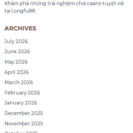
Khám phá những trải nghiệm chơi casino tuyệt vời
tại Longfu88
ARCHIVES
July 2026
June 2026
May 2026
April 2026
March 2026
February 2026
January 2026
December 2025
November 2025