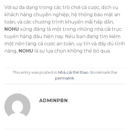
Với sự đa dạng trong các trò chơi cá cược, dịch vụ
khách hàng chuyên nghiệp, hệ thống bảo mật an
toàn, và các chương trình khuyến mãi hấp dẫn,
NOHU
xứng đáng là một trong những nhà cái trực
tuyến hàng đầu hiện nay. Nếu bạn đang tìm kiếm
một nền tảng cá cược an toàn, uy tín và đầy đủ tính
năng,
NOHU
là sự lựa chọn không thể bỏ qua.
This entry was posted in
Nhà cái thể thao
. Bookmark the
permalink
.
ADMINPBN