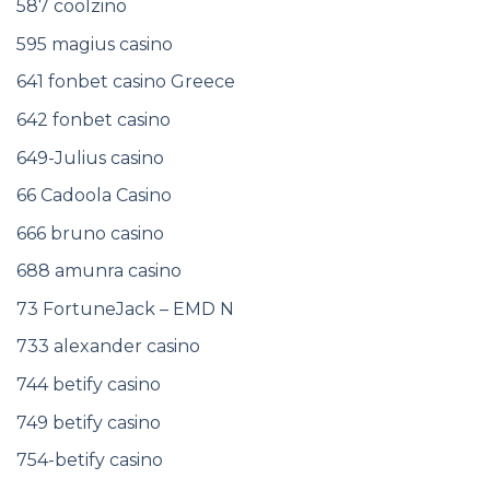
587 coolzino
595 magius casino
641 fonbet casino Greece
642 fonbet casino
649-Julius casino
66 Cadoola Casino
666 bruno casino
688 amunra casino
73 FortuneJack – EMD N
733 alexander casino
744 betify casino
749 betify casino
754-betify casino