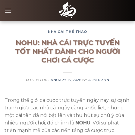
Skip
to
content
NHÀ CÁI THỂ THAO
NOHU: NHÀ CÁI TRỰC TUYẾN
TỐT NHẤT DÀNH CHO NGƯỜI
CHƠI CÁ CƯỢC
POSTED ON
JANUARY 15, 2026
BY
ADMINPBN
Trong thế giới cá cược trực tuyến ngày nay, sự cạnh
tranh giữa các nhà cái ngày càng khốc liệt, nhưng
một cái tên đã nổi bật lên và thu hút sự chú ý của
nhiều người chơi, đó chính là
NOHU
. Với sự phát
triển mạnh mẽ của các nền tảng cá cược trực