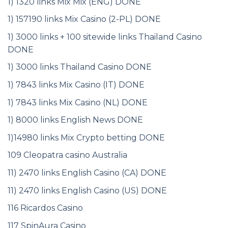
1) 1320 links Mix Mix (ENG) DONE
1) 157190 links Mix Casino (2-PL) DONE
1) 3000 links + 100 sitewide links Thailand Casino
DONE
1) 3000 links Thailand Casino DONE
1) 7843 links Mix Casino (IT) DONE
1) 7843 links Mix Casino (NL) DONE
1) 8000 links English News DONE
1)14980 links Mix Crypto betting DONE
109 Cleopatra casino Australia
11) 2470 links English Casino (CA) DONE
11) 2470 links English Casino (US) DONE
116 Ricardos Casino
117 SpinAura Casino