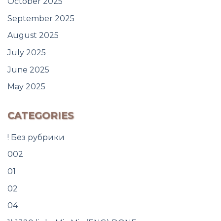
October 2025
September 2025
August 2025
July 2025
June 2025
May 2025
CATEGORIES
! Без рубрики
002
01
02
04