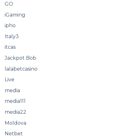
GO
iGaming
ipho
Italy3
itcas
Jackpot Bob
lalabetcasino
Live
media
media111
media22
Moldova
Netbet