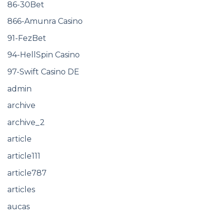
86-30Bet
866-Amunra Casino
91-FezBet
94-HellSpin Casino
97-Swift Casino DE
admin
archive
archive_2
article
article111
article787
articles
aucas