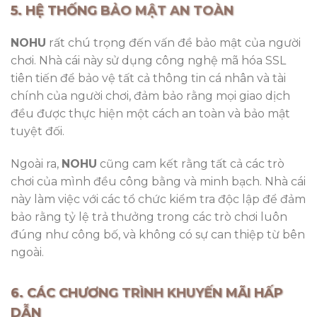
5.
HỆ THỐNG BẢO MẬT AN TOÀN
NOHU
rất chú trọng đến vấn đề bảo mật của người
chơi. Nhà cái này sử dụng công nghệ mã hóa SSL
tiên tiến để bảo vệ tất cả thông tin cá nhân và tài
chính của người chơi, đảm bảo rằng mọi giao dịch
đều được thực hiện một cách an toàn và bảo mật
tuyệt đối.
Ngoài ra,
NOHU
cũng cam kết rằng tất cả các trò
chơi của mình đều công bằng và minh bạch. Nhà cái
này làm việc với các tổ chức kiểm tra độc lập để đảm
bảo rằng tỷ lệ trả thưởng trong các trò chơi luôn
đúng như công bố, và không có sự can thiệp từ bên
ngoài.
6.
CÁC CHƯƠNG TRÌNH KHUYẾN MÃI HẤP
DẪN