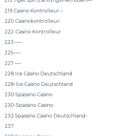
215 TigerSpin Zahlungsmethoden—
219 Casino Kontrolleur –
220 Casinokontrolleur-
222-Casino Kontrolleur
223 —–
225—–
227 —-
228 Ice Casino Deutschland
228-Ice Casino Deutschland
230 Spassino Casino
230-Spassino Casino
233 Spassino Casino Deutschland-
237