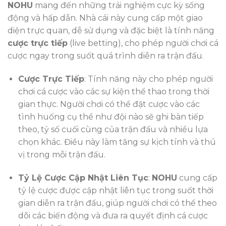
NOHU
mang đến những trải nghiệm cực kỳ sống
động và hấp dẫn. Nhà cái này cung cấp một giao
diện trực quan, dễ sử dụng và đặc biệt là tính năng
cược trực tiếp
(live betting), cho phép người chơi cá
cược ngay trong suốt quá trình diễn ra trận đấu.
Cược Trực Tiếp
: Tính năng này cho phép người
chơi cá cược vào các sự kiện thể thao trong thời
gian thực. Người chơi có thể đặt cược vào các
tình huống cụ thể như đội nào sẽ ghi bàn tiếp
theo, tỷ số cuối cùng của trận đấu và nhiều lựa
chọn khác. Điều này làm tăng sự kịch tính và thú
vị trong mỗi trận đấu.
Tỷ Lệ Cược Cập Nhật Liên Tục
:
NOHU
cung cấp
tỷ lệ cược được cập nhật liên tục trong suốt thời
gian diễn ra trận đấu, giúp người chơi có thể theo
dõi các biến động và đưa ra quyết định cá cược