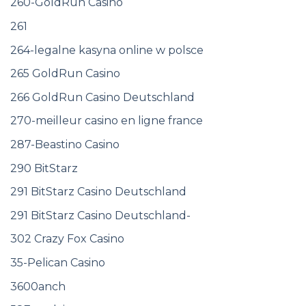
260-GoldRun Casino
261
264-legalne kasyna online w polsce
265 GoldRun Casino
266 GoldRun Casino Deutschland
270-meilleur casino en ligne france
287-Beastino Casino
290 BitStarz
291 BitStarz Casino Deutschland
291 BitStarz Casino Deutschland-
302 Crazy Fox Casino
35-Pelican Casino
3600anch