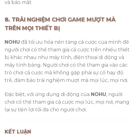
và bảo mật.
8.
TRẢI NGHIỆM CHƠI GAME MƯỢT MÀ
TRÊN MỌI THIẾT BỊ
NOHU
đã tối ưu hóa nền tảng cá cược của mình để
người chơi có thể tham gia cá cược trên nhiều thiết
bị khác nhau như máy tính, điện thoại di động và
máy tính bảng. Người chơi có thể tham gia vào các
trò chơi cá cược mà không gặp phải sự cố hay độ
trễ, đảm bảo trải nghiệm mượt mà mọi lúc, mọi nơi.
Đặc biệt, với ứng dụng di động của
NOHU
, người
chơi có thể tham gia cá cược mọi lúc, mọi nơi, mang
lại sự tiện lợi tối đa cho người chơi.
KẾT LUẬN