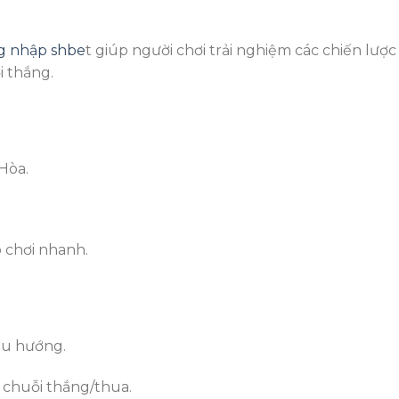
g nhập shbe
t
giúp người chơi trải nghiệm các chiến lược
i thắng.
Hòa.
p chơi nhanh.
xu hướng.
 chuỗi thắng/thua.