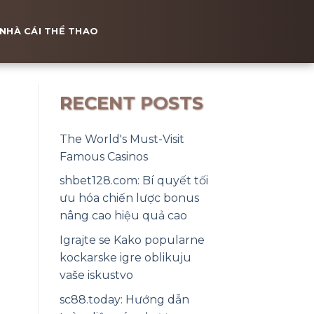
NHÀ CÁI THỂ THAO
RECENT POSTS
The World's Must-Visit
Famous Casinos
shbet128.com: Bí quyết tối
ưu hóa chiến lược bonus
nâng cao hiệu quả cao
Igrajte se Kako popularne
kockarske igre oblikuju
vaše iskustvo
sc88.today: Hướng dẫn