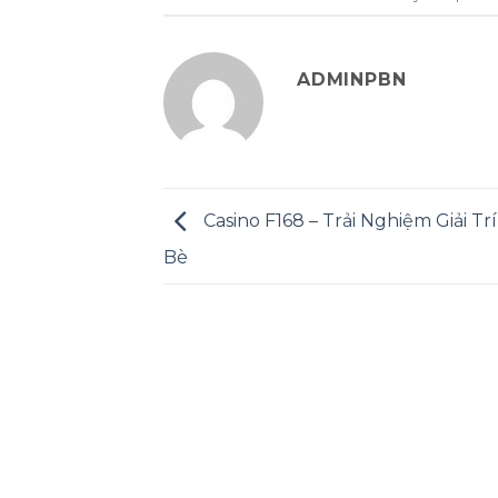
ADMINPBN
Casino F168 – Trải Nghiệm Giải T
Bè