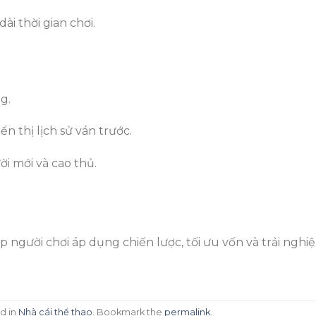
ài thời gian chơi.
g.
ển thị lịch sử ván trước.
i mới và cao thủ.
 người chơi áp dụng chiến lược, tối ưu vốn và trải nghi
d in
Nhà cái thể thao
. Bookmark the
permalink
.