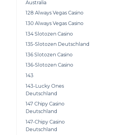
Australia
128 Always Vegas Casino
130 Always Vegas Casino
134 Slotozen Casino
135-Slotozen Deutschland
136 Slotozen Casino
136-Slotozen Casino
143
143-Lucky Ones
Deutschland
147 Chipy Casino
Deutschland
147-Chipy Casino
Deutschland