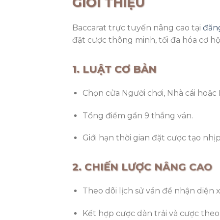
GIỚI THIỆU
Baccarat trực tuyến nâng cao tại
đăn
đặt cược thông minh, tối đa hóa cơ hộ
1. LUẬT CƠ BẢN
Chọn cửa Người chơi, Nhà cái hoặc 
Tổng điểm gần 9 thắng ván.
Giới hạn thời gian đặt cược tạo nhị
2. CHIẾN LƯỢC NÂNG CAO
Theo dõi lịch sử ván để nhận diện 
Kết hợp cược dàn trải và cược theo