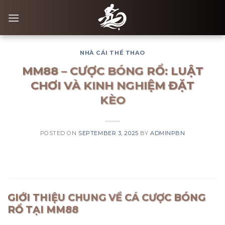
Skip
to
content
NHÀ CÁI THỂ THAO
MM88 – CƯỢC BÓNG RỔ: LUẬT
CHƠI VÀ KINH NGHIỆM ĐẶT
KÈO
POSTED ON
SEPTEMBER 3, 2025
BY
ADMINPBN
GIỚI THIỆU CHUNG VỀ CÁ CƯỢC BÓNG
RỔ TẠI MM88