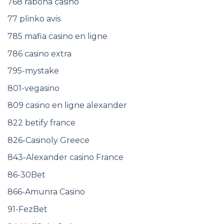
768 rabona casino
77 plinko avis
785 mafia casino en ligne
786 casino extra
795-mystake
801-vegasino
809 casino en ligne alexander
822 betify france
826-Casinoly Greece
843-Alexander casino France
86-30Bet
866-Amunra Casino
91-FezBet