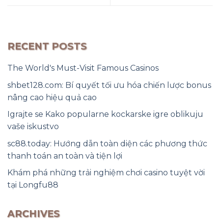
RECENT POSTS
The World's Must-Visit Famous Casinos
shbet128.com: Bí quyết tối ưu hóa chiến lược bonus
nâng cao hiệu quả cao
Igrajte se Kako popularne kockarske igre oblikuju
vaše iskustvo
sc88.today: Hướng dẫn toàn diện các phương thức
thanh toán an toàn và tiện lợi
Khám phá những trải nghiệm chơi casino tuyệt vời
tại Longfu88
ARCHIVES