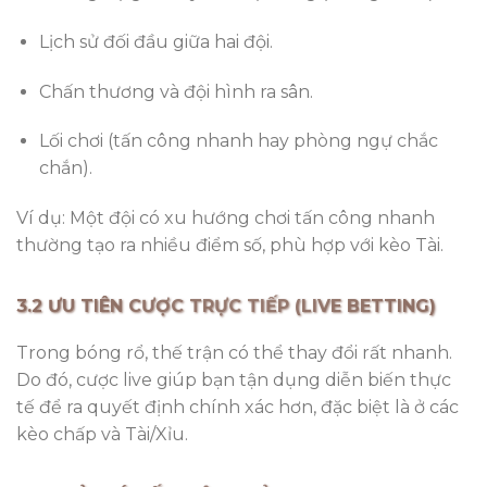
Lịch sử đối đầu giữa hai đội.
Chấn thương và đội hình ra sân.
Lối chơi (tấn công nhanh hay phòng ngự chắc
chắn).
Ví dụ: Một đội có xu hướng chơi tấn công nhanh
thường tạo ra nhiều điểm số, phù hợp với kèo Tài.
3.2 ƯU TIÊN CƯỢC TRỰC TIẾP (LIVE BETTING)
Trong bóng rổ, thế trận có thể thay đổi rất nhanh.
Do đó, cược live giúp bạn tận dụng diễn biến thực
tế để ra quyết định chính xác hơn, đặc biệt là ở các
kèo chấp và Tài/Xỉu.