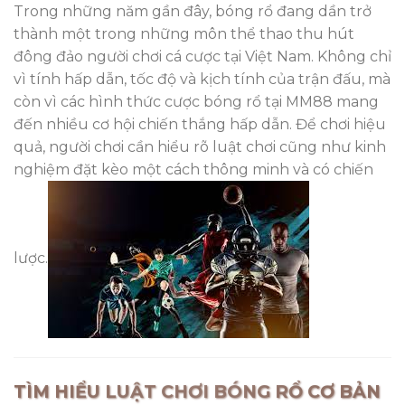
Trong những năm gần đây, bóng rổ đang dần trở
thành một trong những môn thể thao thu hút
đông đảo người chơi cá cược tại Việt Nam. Không chỉ
vì tính hấp dẫn, tốc độ và kịch tính của trận đấu, mà
còn vì các hình thức cược bóng rổ tại MM88 mang
đến nhiều cơ hội chiến thắng hấp dẫn. Để chơi hiệu
quả, người chơi cần hiểu rõ luật chơi cũng như kinh
nghiệm đặt kèo một cách thông minh và có chiến
lược.
TÌM HIỂU LUẬT CHƠI BÓNG RỔ CƠ BẢN