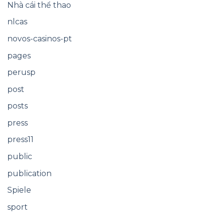
Nhà cái thể thao
nlcas
novos-casinos-pt
pages
perusp
post
posts
press
press11
public
publication
Spiele
sport