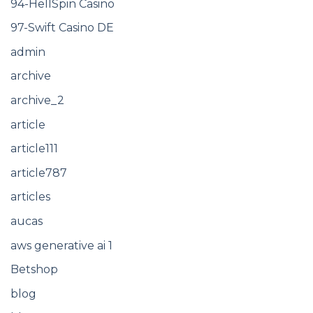
94-HellSpin Casino
97-Swift Casino DE
admin
archive
archive_2
article
article111
article787
articles
aucas
aws generative ai 1
Betshop
blog