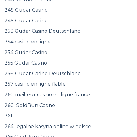
249 Gudar Casino
249 Gudar Casino-
253 Gudar Casino Deutschland
254 casino en ligne
254 Gudar Casino
255 Gudar Casino
256-Gudar Casino Deutschland
257 casino en ligne fiable
260 meilleur casino en ligne france
260-GoldRun Casino
261
264-legalne kasyna online w polsce
265 GoldRun Casino