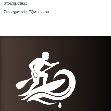
στοιχηματικες
Στοιχηματικές Εξωτερικού