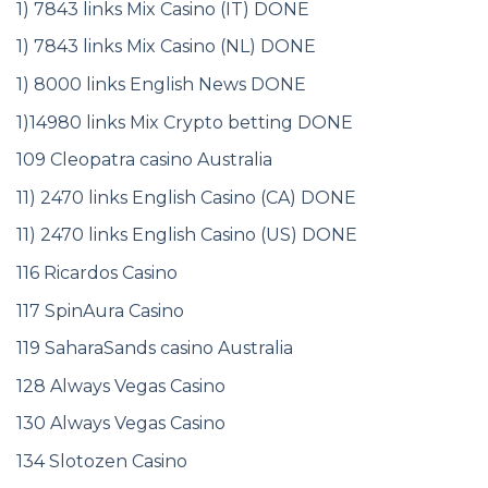
1) 7843 links Mix Casino (IT) DONE
1) 7843 links Mix Casino (NL) DONE
1) 8000 links English News DONE
1)14980 links Mix Crypto betting DONE
109 Cleopatra casino Australia
11) 2470 links English Casino (CA) DONE
11) 2470 links English Casino (US) DONE
116 Ricardos Casino
117 SpinAura Casino
119 SaharaSands casino Australia
128 Always Vegas Casino
130 Always Vegas Casino
134 Slotozen Casino