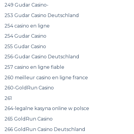
249 Gudar Casino-
253 Gudar Casino Deutschland
254 casino en ligne
254 Gudar Casino
255 Gudar Casino
256-Gudar Casino Deutschland
257 casino en ligne fiable
260 meilleur casino en ligne france
260-GoldRun Casino
261
264-legalne kasyna online w polsce
265 GoldRun Casino
266 GoldRun Casino Deutschland