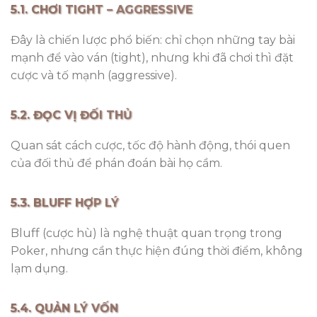
5.1. CHƠI TIGHT – AGGRESSIVE
Đây là chiến lược phổ biến: chỉ chọn những tay bài
mạnh để vào ván (tight), nhưng khi đã chơi thì đặt
cược và tố mạnh (aggressive).
5.2. ĐỌC VỊ ĐỐI THỦ
Quan sát cách cược, tốc độ hành động, thói quen
của đối thủ để phán đoán bài họ cầm.
5.3. BLUFF HỢP LÝ
Bluff (cược hù) là nghệ thuật quan trọng trong
Poker, nhưng cần thực hiện đúng thời điểm, không
lạm dụng.
5.4. QUẢN LÝ VỐN