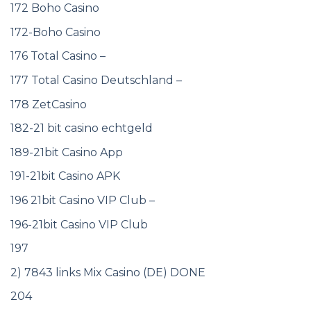
172 Boho Casino
172-Boho Casino
176 Total Casino –
177 Total Casino Deutschland –
178 ZetCasino
182-21 bit casino echtgeld
189-21bit Casino App
191-21bit Casino APK
196 21bit Casino VIP Club –
196-21bit Casino VIP Club
197
2) 7843 links Mix Casino (DE) DONE
204