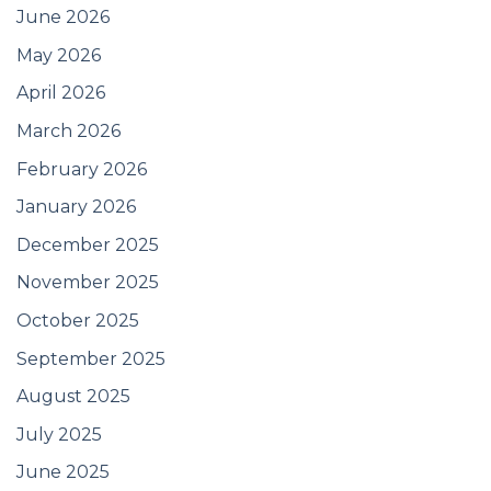
June 2026
May 2026
April 2026
March 2026
February 2026
January 2026
December 2025
November 2025
October 2025
September 2025
August 2025
July 2025
June 2025