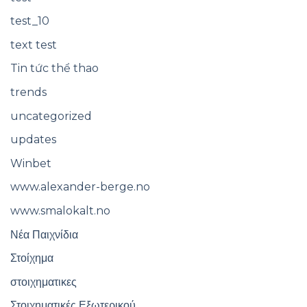
test_10
text test
Tin tức thể thao
trends
uncategorized
updates
Winbet
www.alexander-berge.no
www.smalokalt.no
Νέα Παιχνίδια
Στοίχημα
στοιχηματικες
Στοιχηματικές Εξωτερικού