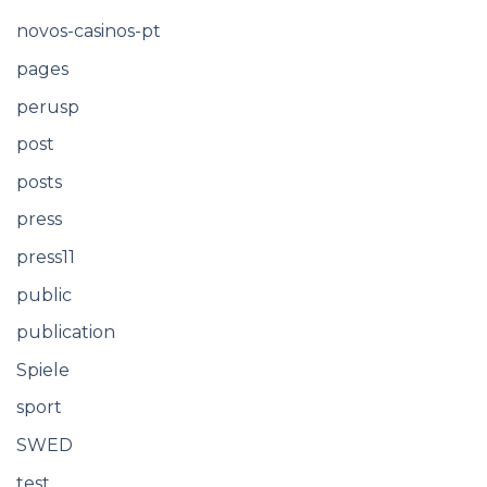
novos-casinos-pt
pages
perusp
post
posts
press
press11
public
publication
Spiele
sport
SWED
test