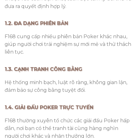
đưa ra quyết định hợp lý.
1.2. ĐA DẠNG PHIÊN BẢN
F168 cung cấp nhiều phiên bản Poker khác nhau,
giúp người chơi trải nghiệm sự mới mẻ và thử thách
liên tục.
1.3. CẠNH TRANH CÔNG BẰNG
Hệ thống minh bạch, luật rõ ràng, không gian lận,
đảm bảo sự công bằng tuyệt đối.
1.4. GIẢI ĐẤU POKER TRỰC TUYẾN
F168 thường xuyên tổ chức các giải đấu Poker hấp
dẫn, nơi bạn có thể tranh tài cùng hàng nghìn
người chơi khác và nhận thưởng lớn.