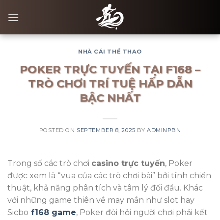
Skip
to
content
NHÀ CÁI THỂ THAO
POKER TRỰC TUYẾN TẠI F168 –
TRÒ CHƠI TRÍ TUỆ HẤP DẪN
BẬC NHẤT
POSTED ON
SEPTEMBER 8, 2025
BY
ADMINPBN
Trong số các trò chơi
casino trực tuyến
, Poker
được xem là “vua của các trò chơi bài” bởi tính chiến
thuật, khả năng phân tích và tâm lý đối đầu. Khác
với những game thiên về may mắn như slot hay
Sicbo
f168 game
, Poker đòi hỏi người chơi phải kết