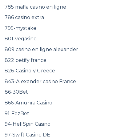
785 mafia casino en ligne
786 casino extra
795-mystake
801-vegasino
809 casino en ligne alexander
822 betify france
826-Casinoly Greece
843-Alexander casino France
86-30Bet
866-Amunra Casino
91-FezBet
94-HellSpin Casino
97-Swift Casino DE