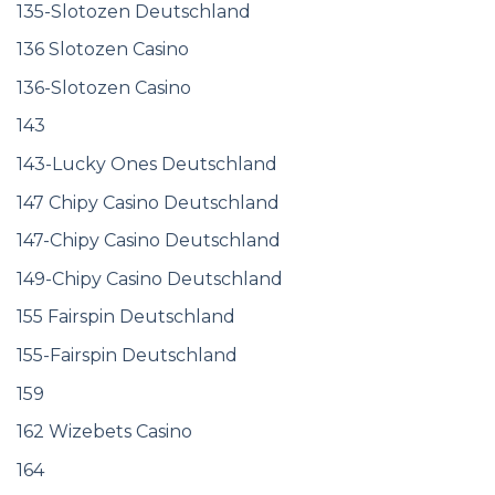
135-Slotozen Deutschland
136 Slotozen Casino
136-Slotozen Casino
143
143-Lucky Ones Deutschland
147 Chipy Casino Deutschland
147-Chipy Casino Deutschland
149-Chipy Casino Deutschland
155 Fairspin Deutschland
155-Fairspin Deutschland
159
162 Wizebets Casino
164