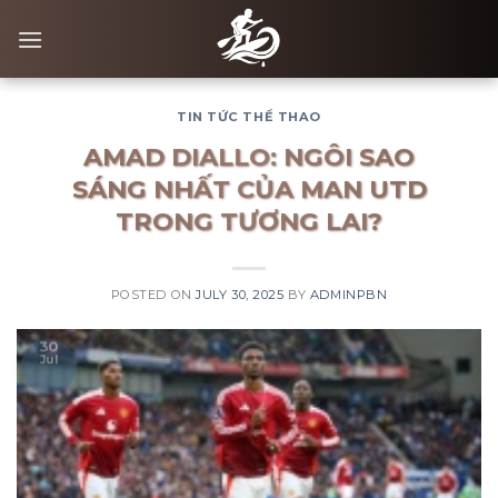
Skip
to
content
TIN TỨC THỂ THAO
AMAD DIALLO: NGÔI SAO
SÁNG NHẤT CỦA MAN UTD
TRONG TƯƠNG LAI?
POSTED ON
JULY 30, 2025
BY
ADMINPBN
30
Jul