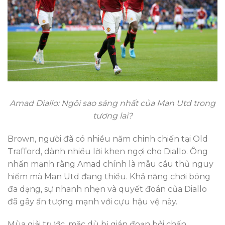
Amad Diallo: Ngôi sao sáng nhất của Man Utd trong
tương lai?
Brown, người đã có nhiều năm chinh chiến tại Old
Trafford, dành nhiều lời khen ngợi cho Diallo. Ông
nhấn mạnh rằng Amad chính là mẫu cầu thủ nguy
hiểm mà Man Utd đang thiếu. Khả năng chơi bóng
đa dạng, sự nhanh nhẹn và quyết đoán của Diallo
đã gây ấn tượng mạnh với cựu hậu vệ này.
Mùa giải trước, mặc dù bị gián đoạn bởi chấn