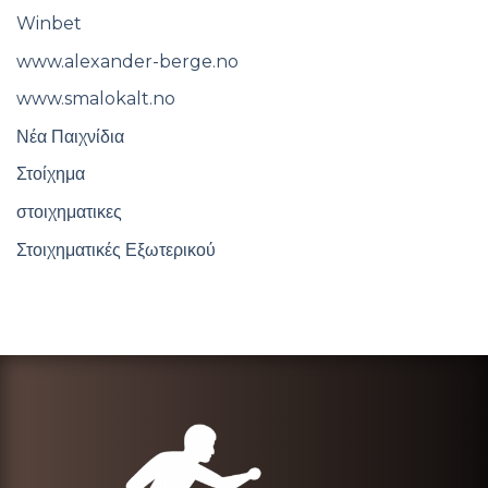
Winbet
www.alexander-berge.no
www.smalokalt.no
Νέα Παιχνίδια
Στοίχημα
στοιχηματικες
Στοιχηματικές Εξωτερικού