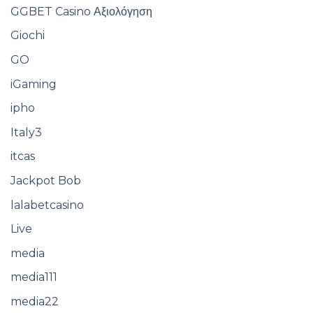
GGBET Casino Αξιολόγηση
Giochi
GO
iGaming
ipho
Italy3
itcas
Jackpot Bob
lalabetcasino
Live
media
media111
media22