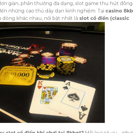
t đơn giản, phần thưởng đa dạng, slot game thu hút đông
 đến những cao thủ dày dạn kinh nghiệm. Tại
casino 8kb
 dòng khác nhau, nổi bật nhất là
slot cổ điển (classic
y slot cổ điển khi chơi tại 8kbet?
Mỗi loại có ưu – như