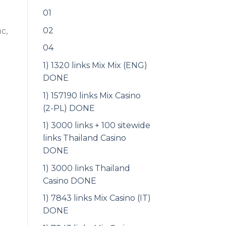
01
02
c,
04
1) 1320 links Mix Mix (ENG)
DONE
1) 157190 links Mix Casino
(2-PL) DONE
1) 3000 links + 100 sitewide
links Thailand Casino
DONE
1) 3000 links Thailand
Casino DONE
1) 7843 links Mix Casino (IT)
DONE