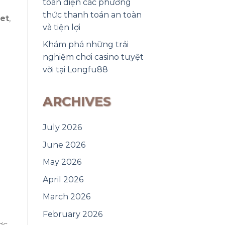
toàn diện các phương
thức thanh toán an toàn
et
,
và tiện lợi
Khám phá những trải
nghiệm chơi casino tuyệt
vời tại Longfu88
ARCHIVES
July 2026
June 2026
May 2026
April 2026
March 2026
February 2026
ợc