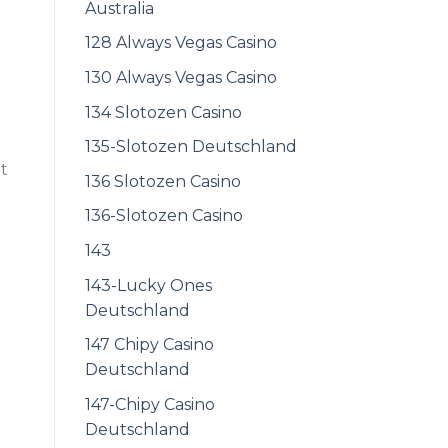
Australia
128 Always Vegas Casino
130 Always Vegas Casino
134 Slotozen Casino
135-Slotozen Deutschland
t
136 Slotozen Casino
136-Slotozen Casino
143
143-Lucky Ones
Deutschland
147 Chipy Casino
Deutschland
147-Chipy Casino
Deutschland