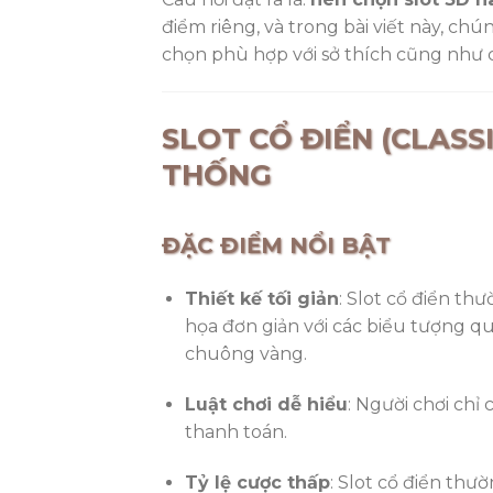
điểm riêng, và trong bài viết này, chú
chọn phù hợp với sở thích cũng như 
SLOT CỔ ĐIỂN (CLASS
THỐNG
ĐẶC ĐIỂM NỔI BẬT
Thiết kế tối giản
: Slot cổ điển th
họa đơn giản với các biểu tượng q
chuông vàng.
Luật chơi dễ hiểu
: Người chơi ch
thanh toán.
Tỷ lệ cược thấp
: Slot cổ điển thư