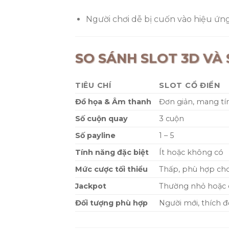
Người chơi dễ bị cuốn vào hiệu ứn
SO SÁNH SLOT 3D VÀ 
TIÊU CHÍ
SLOT CỔ ĐIỂN
Đồ họa & Âm thanh
Đơn giản, mang tí
Số cuộn quay
3 cuộn
Số payline
1 – 5
Tính năng đặc biệt
Ít hoặc không có
Mức cược tối thiểu
Thấp, phù hợp ch
Jackpot
Thường nhỏ hoặc 
Đối tượng phù hợp
Người mới, thích đ