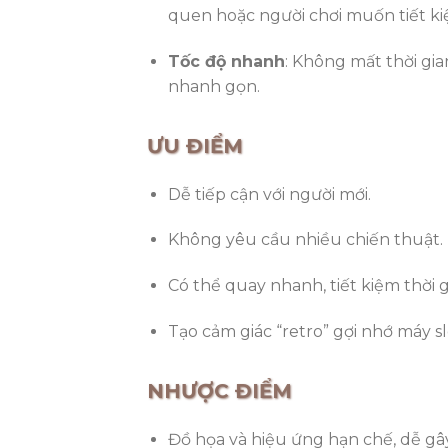
quen hoặc người chơi muốn tiết ki
Tốc độ nhanh
: Không mất thời gi
nhanh gọn.
ƯU ĐIỂM
Dễ tiếp cận với người mới.
Không yêu cầu nhiều chiến thuật.
Có thể quay nhanh, tiết kiệm thời g
Tạo cảm giác “retro” gợi nhớ máy s
NHƯỢC ĐIỂM
Đồ họa và hiệu ứng hạn chế, dễ gây