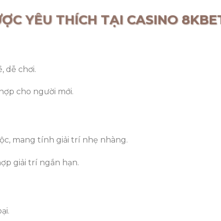
ỢC YÊU THÍCH TẠI CASINO 8KBE
, dễ chơi.
 hợp cho người mới.
, mang tính giải trí nhẹ nhàng.
p giải trí ngắn hạn.
ại.