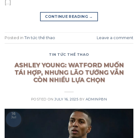
[…]
CONTINUE READING
→
Posted in
Tin tức thể thao
Leave a comment
TIN TỨC THỂ THAO
ASHLEY YOUNG: WATFORD MUỐN
TÁI HỢP, NHƯNG LÃO TƯỚNG VẪN
CÒN NHIỀU LỰA CHỌN
POSTED ON
JULY 16, 2025
BY
ADMINPBN
16
Jul