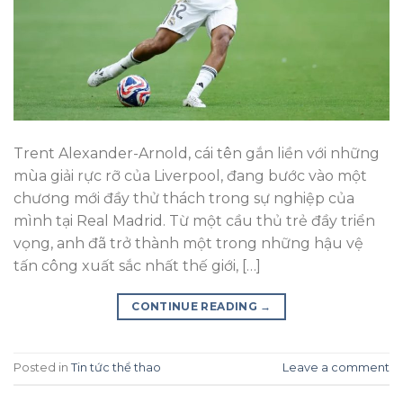
Trent Alexander-Arnold, cái tên gắn liền với những
mùa giải rực rỡ của Liverpool, đang bước vào một
chương mới đầy thử thách trong sự nghiệp của
mình tại Real Madrid. Từ một cầu thủ trẻ đầy triển
vọng, anh đã trở thành một trong những hậu vệ
tấn công xuất sắc nhất thế giới, […]
CONTINUE READING
→
Posted in
Tin tức thể thao
Leave a comment