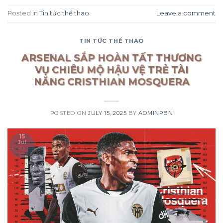
Posted in
Tin tức thể thao
Leave a comment
TIN TỨC THỂ THAO
ARSENAL SẮP HOÀN TẤT THƯƠNG
VỤ CHIÊU MỘ HẬU VỆ TRẺ TÀI
NĂNG CRISTHIAN MOSQUERA
POSTED ON
JULY 15, 2025
BY
ADMINPBN
15
Jul