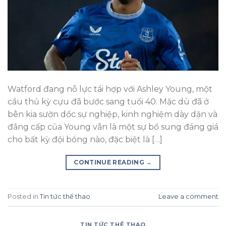
Watford đang nỗ lực tái hợp với Ashley Young, một
cầu thủ kỳ cựu đã bước sang tuổi 40. Mặc dù đã ở
bên kia sườn dốc sự nghiệp, kinh nghiệm dày dặn và
đẳng cấp của Young vẫn là một sự bổ sung đáng giá
cho bất kỳ đội bóng nào, đặc biệt là […]
CONTINUE READING
→
Posted in
Tin tức thể thao
Leave a comment
TIN TỨC THỂ THAO