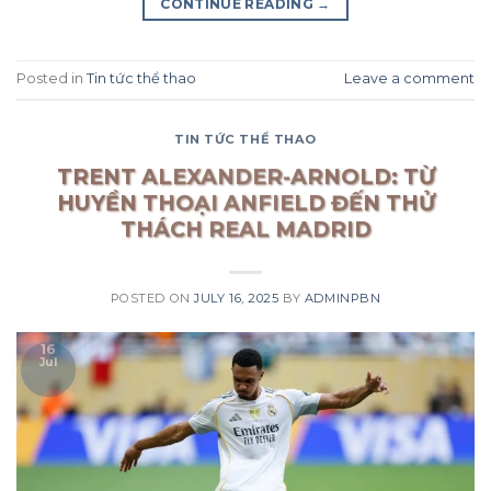
CONTINUE READING
→
Posted in
Tin tức thể thao
Leave a comment
TIN TỨC THỂ THAO
TRENT ALEXANDER-ARNOLD: TỪ
HUYỀN THOẠI ANFIELD ĐẾN THỬ
THÁCH REAL MADRID
POSTED ON
JULY 16, 2025
BY
ADMINPBN
16
Jul