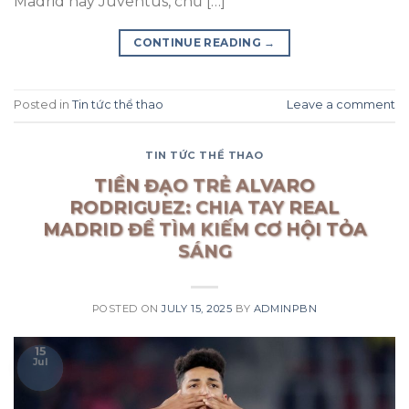
Madrid hay Juventus, chứ […]
CONTINUE READING
→
Posted in
Tin tức thể thao
Leave a comment
TIN TỨC THỂ THAO
TIỀN ĐẠO TRẺ ALVARO
RODRIGUEZ: CHIA TAY REAL
MADRID ĐỂ TÌM KIẾM CƠ HỘI TỎA
SÁNG
POSTED ON
JULY 15, 2025
BY
ADMINPBN
15
Jul