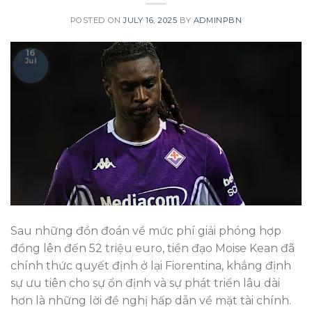
POSTED ON
JULY 16, 2025
BY
ADMINPBN
16
Jul
Sau những đồn đoán về mức phí giải phóng hợp
đồng lên đến 52 triệu euro, tiền đạo Moise Kean đã
chính thức quyết định ở lại Fiorentina, khẳng định
sự ưu tiên cho sự ổn định và sự phát triển lâu dài
hơn là những lời đề nghị hấp dẫn về mặt tài chính.