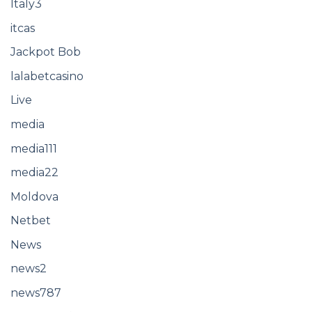
Italy3
itcas
Jackpot Bob
lalabetcasino
Live
media
media111
media22
Moldova
Netbet
News
news2
news787