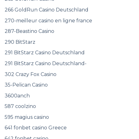
266 GoldRun Casino Deutschland
270-meilleur casino en ligne france
287-Beastino Casino
290 BitStarz
291 BitStarz Casino Deutschland
291 BitStarz Casino Deutschland-
302 Crazy Fox Casino
35-Pelican Casino
3600anch
587 coolzino
595 magius casino
641 fonbet casino Greece
642 fonbet casino