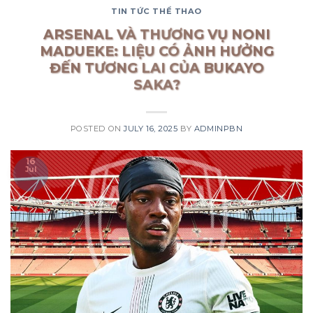
TIN TỨC THỂ THAO
ARSENAL VÀ THƯƠNG VỤ NONI
MADUEKE: LIỆU CÓ ẢNH HƯỞNG
ĐẾN TƯƠNG LAI CỦA BUKAYO
SAKA?
POSTED ON
JULY 16, 2025
BY
ADMINPBN
16
Jul