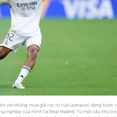
iền với những mùa giải rực rỡ của Liverpool, đang bước 
sự nghiệp của mình tại Real Madrid. Từ một cầu thủ trẻ