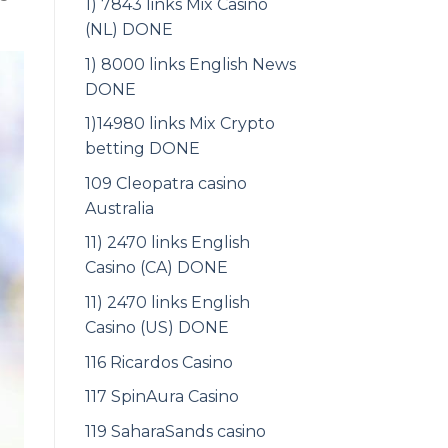
1) 7843 links Mix Casino
(NL) DONE
1) 8000 links English News
DONE
1)14980 links Mix Crypto
betting DONE
109 Cleopatra casino
Australia
11) 2470 links English
Casino (CA) DONE
11) 2470 links English
Casino (US) DONE
116 Ricardos Casino
117 SpinAura Casino
119 SaharaSands casino