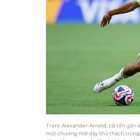
Trent Alexander-Arnold, cái tên gắn l
một chương mới đầy thử thách trong 