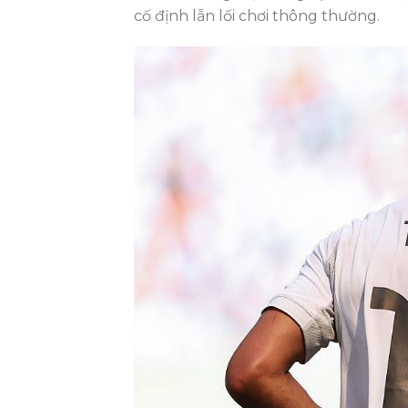
cố định lẫn lối chơi thông thường.