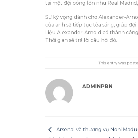
tại một đội bóng lớn như Real Madrid,
Sự kỳ vọng dành cho Alexander-Arnold 
của anh sẽ tiếp tục tỏa sáng, giúp đội
Liệu Alexander-Arnold có thành công 
Thời gian sẽ trả lời câu hỏi đó.
This entry was post
ADMINPBN
Arsenal và thương vụ Noni Madue