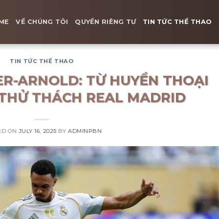
ME
VỀ CHÚNG TÔI
QUYỀN RIÊNG TƯ
TIN TỨC THỂ THAO
TIN TỨC THỂ THAO
R-ARNOLD: TỪ HUYỀN THOẠI
 THỬ THÁCH REAL MADRID
ED ON
JULY 16, 2025
BY
ADMINPBN