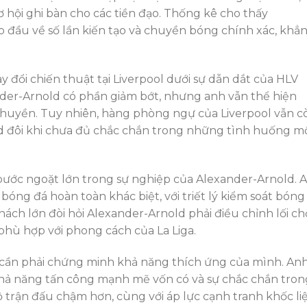
cơ hội ghi bàn cho các tiền đạo. Thống kê cho thấy
 đầu về số lần kiến tạo và chuyền bóng chính xác, khẳ
 đổi chiến thuật tại Liverpool dưới sự dẫn dắt của HLV
ander-Arnold có phần giảm bớt, nhưng anh vẫn thể hiện
huyền. Tuy nhiên, hàng phòng ngự của Liverpool vẫn c
d đôi khi chưa đủ chắc chắn trong những tình huống m
bước ngoặt lớn trong sự nghiệp của Alexander-Arnold. 
 bóng đá hoàn toàn khác biệt, với triết lý kiểm soát bóng
hách lớn đòi hỏi Alexander-Arnold phải điều chỉnh lối chơ
 phù hợp với phong cách của La Liga.
ẽ cần phải chứng minh khả năng thích ứng của mình. An
khả năng tấn công mạnh mẽ vốn có và sự chắc chắn tron
 trận đấu chậm hơn, cùng với áp lực cạnh tranh khốc li