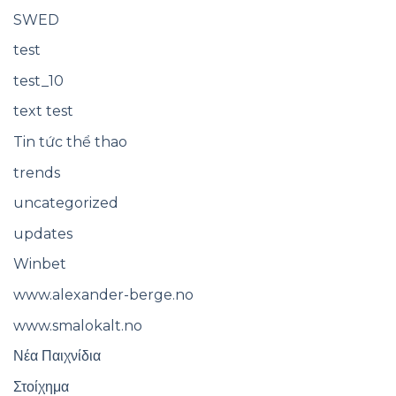
SWED
test
test_10
text test
Tin tức thể thao
trends
uncategorized
updates
Winbet
www.alexander-berge.no
www.smalokalt.no
Νέα Παιχνίδια
Στοίχημα