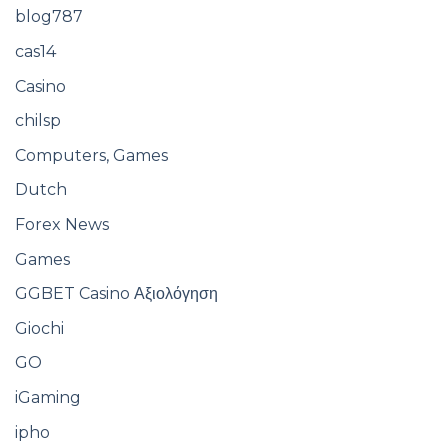
blog787
cas14
Casino
chilsp
Computers, Games
Dutch
Forex News
Games
GGBET Casino Αξιολόγηση
Giochi
GO
iGaming
ipho