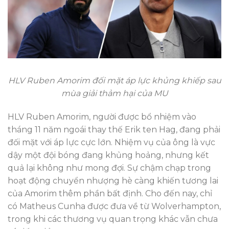
HLV Ruben Amorim đối mặt áp lực khủng khiếp sau
mùa giải thảm hại của MU
HLV Ruben Amorim, người được bổ nhiệm vào
tháng 11 năm ngoái thay thế Erik ten Hag, đang phải
đối mặt với áp lực cực lớn. Nhiệm vụ của ông là vực
dậy một đội bóng đang khủng hoảng, nhưng kết
quả lại không như mong đợi. Sự chậm chạp trong
hoạt động chuyển nhượng hè càng khiến tương lai
của Amorim thêm phần bất định. Cho đến nay, chỉ
có Matheus Cunha được đưa về từ Wolverhampton,
trong khi các thương vụ quan trọng khác vẫn chưa