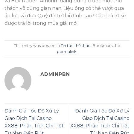
và HLV Ruben Amorim đang đứng trước một thử
thách vô cùng gian nan. Liệu ông có thể vượt qua
áp lực và đưa Quỷ đỏ trở lại đỉnh cao? Câu trả lời sẽ
được trả lời trong mùa giải mới.
This entry was posted in
Tin tức thể thao
. Bookmark the
permalink
.
ADMINPBN
Đánh Giá Tốc Độ Xử Lý
Đánh Giá Tốc Độ Xử Lý
Giao Dịch Tại Casino
Giao Dịch Tại Casino
XX88: Phân Tích Chi Tiết
XX88: Phân Tích Chi Tiết
Từ Nạp Đến Rút
Từ Nạp Đến Rút