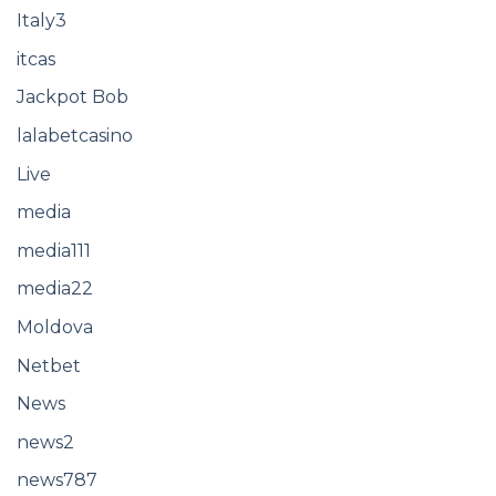
Italy3
itcas
Jackpot Bob
lalabetcasino
Live
media
media111
media22
Moldova
Netbet
News
news2
news787