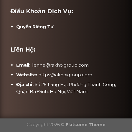
Điều Khoản Dịch Vụ:
Quyền Riêng Tư
Liên Hệ:
Email:
lienhe@rakhoigroup.com
Website:
https://rakhoigroup.com
Địa chỉ:
Số 25 Láng Hạ, Phường Thành Công,
Quận Ba Đình, Hà Nội, Việt Nam
Copyright 2026 ©
Flatsome Theme