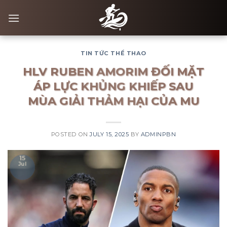
Skip
to
content
TIN TỨC THỂ THAO
HLV RUBEN AMORIM ĐỐI MẶT
ÁP LỰC KHỦNG KHIẾP SAU
MÙA GIẢI THẢM HẠI CỦA MU
POSTED ON
JULY 15, 2025
BY
ADMINPBN
15
Jul