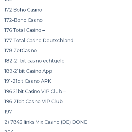
172 Boho Casino
172-Boho Casino
176 Total Casino –
177 Total Casino Deutschland –
178 ZetCasino
182-21 bit casino echtgeld
189-21bit Casino App
191-21bit Casino APK
196 21bit Casino VIP Club –
196-21bit Casino VIP Club
197
2) 7843 links Mix Casino (DE) DONE