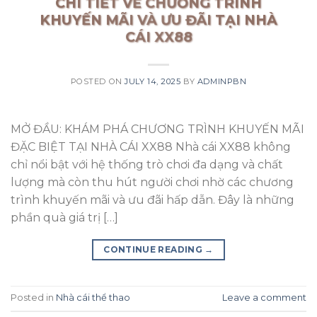
CHI TIẾT VỀ CHƯƠNG TRÌNH
KHUYẾN MÃI VÀ ƯU ĐÃI TẠI NHÀ
CÁI XX88
POSTED ON
JULY 14, 2025
BY
ADMINPBN
MỞ ĐẦU: KHÁM PHÁ CHƯƠNG TRÌNH KHUYẾN MÃI
ĐẶC BIỆT TẠI NHÀ CÁI XX88 Nhà cái XX88 không
chỉ nổi bật với hệ thống trò chơi đa dạng và chất
lượng mà còn thu hút người chơi nhờ các chương
trình khuyến mãi và ưu đãi hấp dẫn. Đây là những
phần quà giá trị […]
CONTINUE READING
→
Posted in
Nhà cái thể thao
Leave a comment