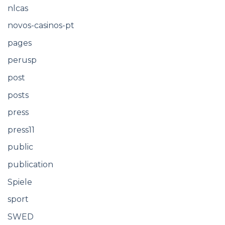
nlcas
novos-casinos-pt
pages
perusp
post
posts
press
press11
public
publication
Spiele
sport
SWED