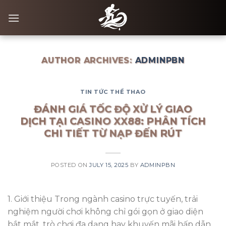
Skip
to
content
AUTHOR ARCHIVES:
ADMINPBN
TIN TỨC THỂ THAO
ĐÁNH GIÁ TỐC ĐỘ XỬ LÝ GIAO
DỊCH TẠI CASINO XX88: PHÂN TÍCH
CHI TIẾT TỪ NẠP ĐẾN RÚT
POSTED ON
JULY 15, 2025
BY
ADMINPBN
1. Giới thiệu Trong ngành casino trực tuyến, trải
nghiệm người chơi không chỉ gói gọn ở giao diện
bắt mắt, trò chơi đa dạng hay khuyến mãi hấp dẫn,