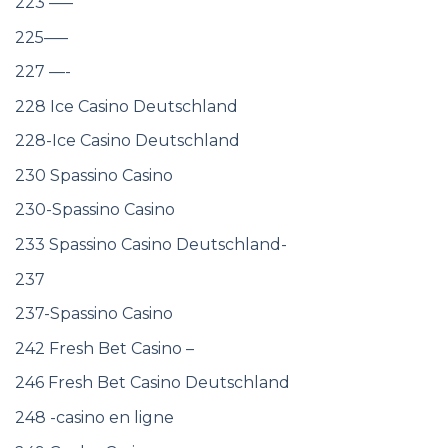
223 —–
225—–
227 —-
228 Ice Casino Deutschland
228-Ice Casino Deutschland
230 Spassino Casino
230-Spassino Casino
233 Spassino Casino Deutschland-
237
237-Spassino Casino
242 Fresh Bet Casino –
246 Fresh Bet Casino Deutschland
248 -casino en ligne