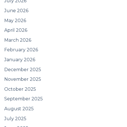
July 2026
June 2026
May 2026
April 2026
March 2026
February 2026
January 2026
December 2025
November 2025
October 2025
September 2025
August 2025
July 2025