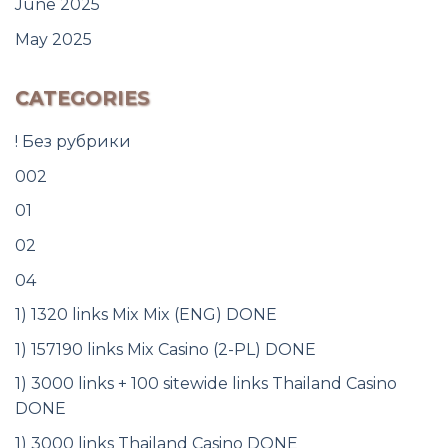
June 2025
May 2025
CATEGORIES
! Без рубрики
002
01
02
04
1) 1320 links Mix Mix (ENG) DONE
1) 157190 links Mix Casino (2-PL) DONE
1) 3000 links + 100 sitewide links Thailand Casino
DONE
1) 3000 links Thailand Casino DONE