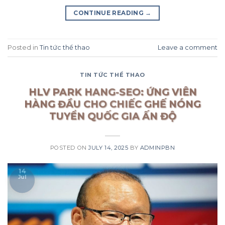
CONTINUE READING
→
Posted in
Tin tức thể thao
Leave a comment
TIN TỨC THỂ THAO
HLV PARK HANG-SEO: ỨNG VIÊN
HÀNG ĐẦU CHO CHIẾC GHẾ NÓNG
TUYỂN QUỐC GIA ẤN ĐỘ
POSTED ON
JULY 14, 2025
BY
ADMINPBN
14
Jul