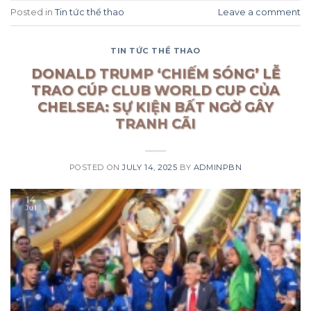
Posted in
Tin tức thể thao
Leave a comment
TIN TỨC THỂ THAO
DONALD TRUMP ‘CHIẾM SÓNG’ LỄ
TRAO CÚP CLUB WORLD CUP CỦA
CHELSEA: SỰ KIỆN BẤT NGỜ GÂY
TRANH CÃI
POSTED ON
JULY 14, 2025
BY
ADMINPBN
14
Jul