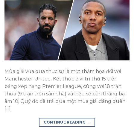
Mùa giải vừa qua thực sự là một thảm họa đối với
Manchester United. Kết thúc ở vị trí thứ 15 trên
bảng xếp hạng Premier League, cùng với 18 trận
thua (9 trận trên sân nhà) và hiệu số bàn thắng bại
âm 10, Quỷ đỏ đã trải qua một mùa giải đáng quên.
[…]
CONTINUE READING
→