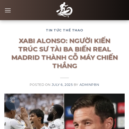
Skip
to
content
TIN TỨC THỂ THAO
XABI ALONSO: NGƯỜI KIẾN
TRÚC SƯ TÀI BA BIẾN REAL
MADRID THÀNH CỖ MÁY CHIẾN
THẮNG
POSTED ON
JULY 6, 2025
BY
ADMINPBN
06
Jul