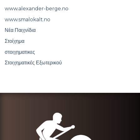
www.alexander-berge.no
www.smalokalt.no
Νέα Παιχνίδια
Στοίχημα
στοιχηματικες
Στοιχηματικές Εξωτερικού