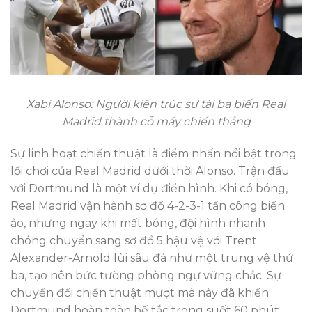
Xabi Alonso: Người kiến trúc sư tài ba biến Real
Madrid thành cỗ máy chiến thắng
Sự linh hoạt chiến thuật là điểm nhấn nổi bật trong
lối chơi của Real Madrid dưới thời Alonso. Trận đấu
với Dortmund là một ví dụ điển hình. Khi có bóng,
Real Madrid vận hành sơ đồ 4-2-3-1 tấn công biến
ảo, nhưng ngay khi mất bóng, đội hình nhanh
chóng chuyển sang sơ đồ 5 hậu vệ với Trent
Alexander-Arnold lùi sâu đá như một trung vệ thứ
ba, tạo nên bức tường phòng ngự vững chắc. Sự
chuyển đổi chiến thuật mượt mà này đã khiến
Dortmund hoàn toàn bế tắc trong suốt 60 phút