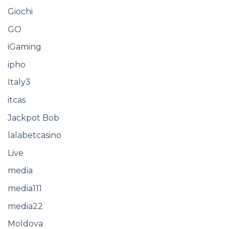
Giochi
GO
iGaming
ipho
Italy3
itcas
Jackpot Bob
lalabetcasino
Live
media
media111
media22
Moldova