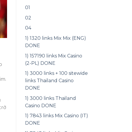
01
02
04
1) 1320 links Mix Mix (ENG)
DONE
1) 157190 links Mix Casino
(2-PL) DONE
o
1) 3000 links + 100 sitewide
im.
links Thailand Casino
DONE
1) 3000 links Thailand
u
Casino DONE
trở
1) 7843 links Mix Casino (IT)
DONE