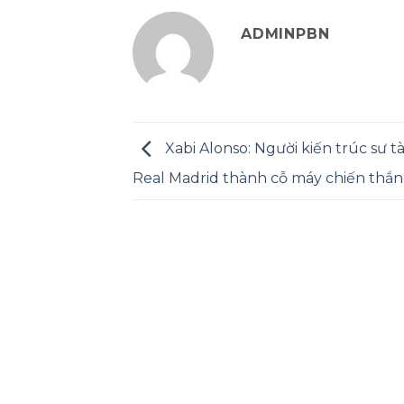
ADMINPBN
Xabi Alonso: Người kiến trúc sư tà
Real Madrid thành cỗ máy chiến thắ