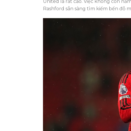
United là rất cao. Việc không còn n
Rashford sẵn sàng tìm kiếm bến đỗ 