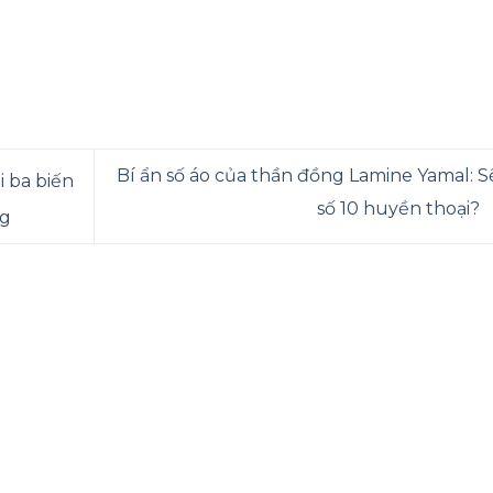
Bí ẩn số áo của thần đồng Lamine Yamal: Sẽ
i ba biến
số 10 huyền thoại?
ng