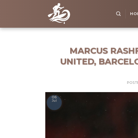
Skip
to
HO
content
MARCUS RASHF
UNITED, BARCEL
POST
06
Jul