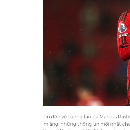
Tin đồn về tương lai của Marcus Rash
im ắng, những thông tin mới nhất ch