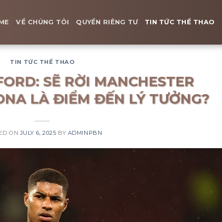
ME
VỀ CHÚNG TÔI
QUYỀN RIÊNG TƯ
TIN TỨC THỂ THAO
TIN TỨC THỂ THAO
ORD: SẼ RỜI MANCHESTER
ONA LÀ ĐIỂM ĐẾN LÝ TƯỞNG?
ED ON
JULY 6, 2025
BY
ADMINPBN