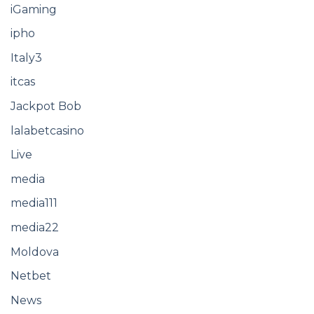
iGaming
ipho
Italy3
itcas
Jackpot Bob
lalabetcasino
Live
media
media111
media22
Moldova
Netbet
News