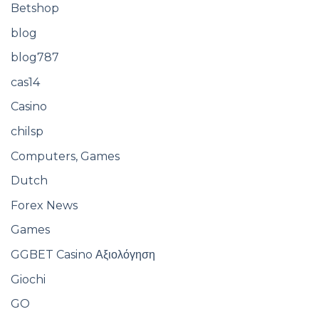
Betshop
blog
blog787
cas14
Casino
chilsp
Computers, Games
Dutch
Forex News
Games
GGBET Casino Αξιολόγηση
Giochi
GO