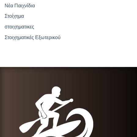
Νέα Παιχνίδια
Στοίχημα
στοιχηματικες
Στοιχηματικές Εξωτερικού