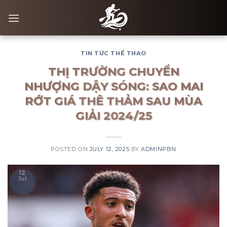
Skip
to
content
TIN TỨC THỂ THAO
THỊ TRƯỜNG CHUYỂN
NHƯỢNG DẬY SÓNG: SAO MAI
RỚT GIÁ THÊ THẢM SAU MÙA
GIẢI 2024/25
POSTED ON
JULY 12, 2025
BY
ADMINPBN
12
Jul