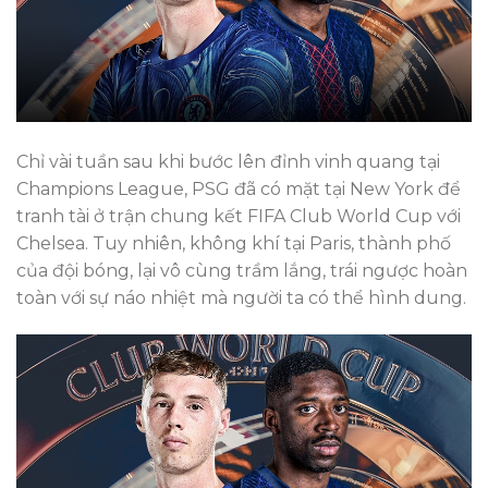
Chỉ vài tuần sau khi bước lên đỉnh vinh quang tại
Champions League, PSG đã có mặt tại New York để
tranh tài ở trận chung kết FIFA Club World Cup với
Chelsea. Tuy nhiên, không khí tại Paris, thành phố
của đội bóng, lại vô cùng trầm lắng, trái ngược hoàn
toàn với sự náo nhiệt mà người ta có thể hình dung.