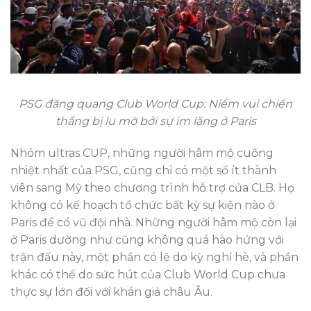
PSG đăng quang Club World Cup: Niềm vui chiến
thắng bị lu mờ bởi sự im lặng ở Paris
Nhóm ultras CUP, những người hâm mộ cuồng
nhiệt nhất của PSG, cũng chỉ có một số ít thành
viên sang Mỹ theo chương trình hỗ trợ của CLB. Họ
không có kế hoạch tổ chức bất kỳ sự kiện nào ở
Paris để cổ vũ đội nhà. Những người hâm mộ còn lại
ở Paris dường như cũng không quá hào hứng với
trận đấu này, một phần có lẽ do kỳ nghỉ hè, và phần
khác có thể do sức hút của Club World Cup chưa
thực sự lớn đối với khán giả châu Âu.