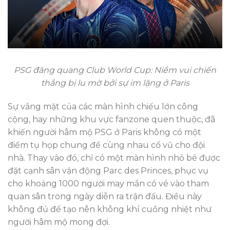
PSG đăng quang Club World Cup: Niềm vui chiến
thắng bị lu mờ bởi sự im lặng ở Paris
Sự vắng mặt của các màn hình chiếu lớn công
cộng, hay những khu vực fanzone quen thuộc, đã
khiến người hâm mộ PSG ở Paris không có một
điểm tụ họp chung để cùng nhau cổ vũ cho đội
nhà. Thay vào đó, chỉ có một màn hình nhỏ bé được
đặt cạnh sân vận động Parc des Princes, phục vụ
cho khoảng 1000 người may mắn có vé vào tham
quan sân trong ngày diễn ra trận đấu. Điều này
không đủ để tạo nên không khí cuồng nhiệt như
người hâm mộ mong đợi.