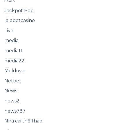
itcas
Jackpot Bob
lalabetcasino
Live
media
media111
media22
Moldova
Netbet
News
news2
news787
Nhà cái thể thao