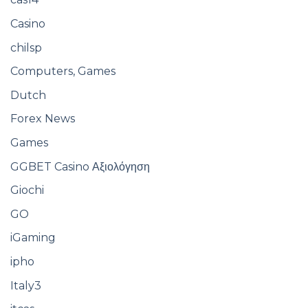
Casino
chilsp
Computers, Games
Dutch
Forex News
Games
GGBET Casino Αξιολόγηση
Giochi
GO
iGaming
ipho
Italy3