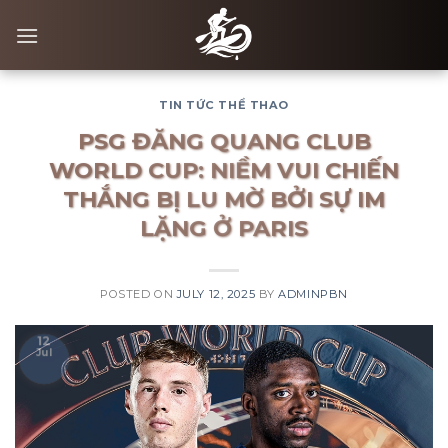
Skip
to
content
TIN TỨC THỂ THAO
PSG ĐĂNG QUANG CLUB
WORLD CUP: NIỀM VUI CHIẾN
THẮNG BỊ LU MỜ BỞI SỰ IM
LẶNG Ở PARIS
POSTED ON
JULY 12, 2025
BY
ADMINPBN
12
Jul