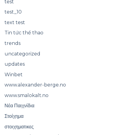
test
test_10
text test
Tin tức thể thao
trends
uncategorized
updates
Winbet
www.alexander-berge.no
www.smalokalt.no
Νέα Παιχνίδια
Στοίχημα
στοιχηματικες