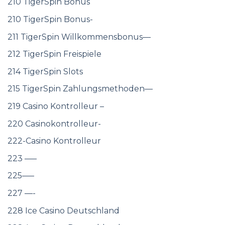
210 TigerSpin Bonus
210 TigerSpin Bonus-
211 TigerSpin Willkommensbonus—
212 TigerSpin Freispiele
214 TigerSpin Slots
215 TigerSpin Zahlungsmethoden—
219 Casino Kontrolleur –
220 Casinokontrolleur-
222-Casino Kontrolleur
223 —–
225—–
227 —-
228 Ice Casino Deutschland