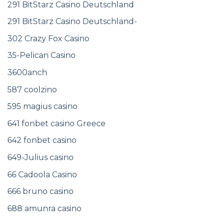
291 BitStarz Casino Deutschland
291 BitStarz Casino Deutschland-
302 Crazy Fox Casino
35-Pelican Casino
3600anch
587 coolzino
595 magius casino
641 fonbet casino Greece
642 fonbet casino
649-Julius casino
66 Cadoola Casino
666 bruno casino
688 amunra casino