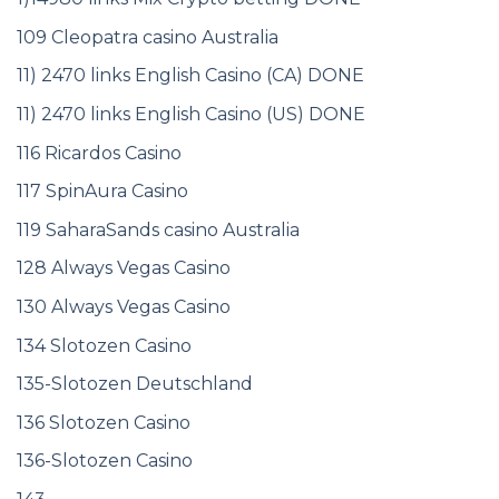
109 Cleopatra casino Australia
11) 2470 links English Casino (CA) DONE
11) 2470 links English Casino (US) DONE
116 Ricardos Casino
117 SpinAura Casino
119 SaharaSands casino Australia
128 Always Vegas Casino
130 Always Vegas Casino
134 Slotozen Casino
135-Slotozen Deutschland
136 Slotozen Casino
136-Slotozen Casino