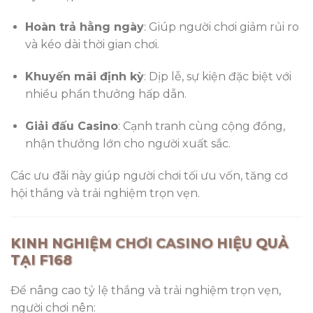
Hoàn trả hằng ngày
: Giúp người chơi giảm rủi ro
và kéo dài thời gian chơi.
Khuyến mãi định kỳ
: Dịp lễ, sự kiện đặc biệt với
nhiều phần thưởng hấp dẫn.
Giải đấu Casino
: Cạnh tranh cùng cộng đồng,
nhận thưởng lớn cho người xuất sắc.
Các ưu đãi này giúp người chơi tối ưu vốn, tăng cơ
hội thắng và trải nghiệm trọn vẹn.
KINH NGHIỆM CHƠI CASINO HIỆU QUẢ
TẠI F168
Để nâng cao tỷ lệ thắng và trải nghiệm trọn vẹn,
người chơi nên: