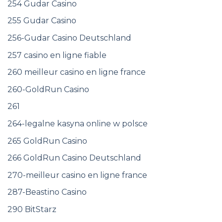
254 Gudar Casino
255 Gudar Casino
256-Gudar Casino Deutschland
257 casino en ligne fiable
260 meilleur casino en ligne france
260-GoldRun Casino
261
264-legalne kasyna online w polsce
265 GoldRun Casino
266 GoldRun Casino Deutschland
270-meilleur casino en ligne france
287-Beastino Casino
290 BitStarz