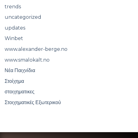
trends
uncategorized
updates
Winbet
www.alexander-berge.no
www.smalokalt.no
Νέα Παιχνίδια
Στοίχημα
στοιχηματικες
Στοιχηματικές Εξωτερικού