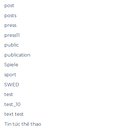
post
posts
press
press11
public
publication
Spiele
sport
SWED
test
test_10
text test
Tin tức thể thao