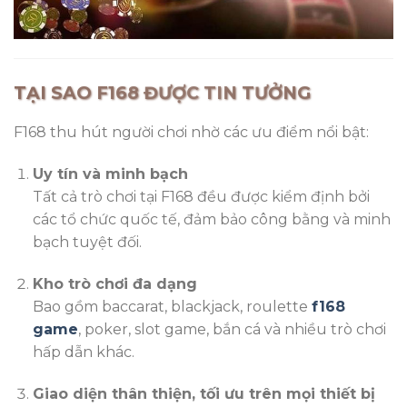
TẠI SAO F168 ĐƯỢC TIN TƯỞNG
F168 thu hút người chơi nhờ các ưu điểm nổi bật:
Uy tín và minh bạch
Tất cả trò chơi tại F168 đều được kiểm định bởi
các tổ chức quốc tế, đảm bảo công bằng và minh
bạch tuyệt đối.
Kho trò chơi đa dạng
Bao gồm baccarat, blackjack, roulette
f168
game
, poker, slot game, bắn cá và nhiều trò chơi
hấp dẫn khác.
Giao diện thân thiện, tối ưu trên mọi thiết bị