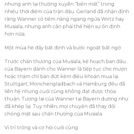
nhưng anh lại thường xuyên “biến mất” trong
nhiều thời điểm của trận đấu. Gerland đã nhận định
rằng Wanner có tiềm năng ngang ngửa Wirtz hay
Musiala, nhưng anh cần phải thể hiện sự ổn định
hơn nữa.
Một mùa hè đầy bất định và bước ngoặt bất ngờ
Trước chấn thương của Musiala, kế hoạch ban đầu
của Bayern dành cho Wanner là tiếp tục cho mượn
hoặc thậm chí bán đứt kèm điều khoản mua lại.
Stuttgart, Monchengladbach và Hamburg đều đã
liên hệ nhưng cuối cùng không đạt được thỏa
thuận. Tương lai của Wanner tại Bayern dường như
đã khép lại. Tuy nhiên, mọi chuyện đã thay đổi
chóng mặt sau chấn thương của Musiala.
Vị trí trống và cơ hội cuối cùng