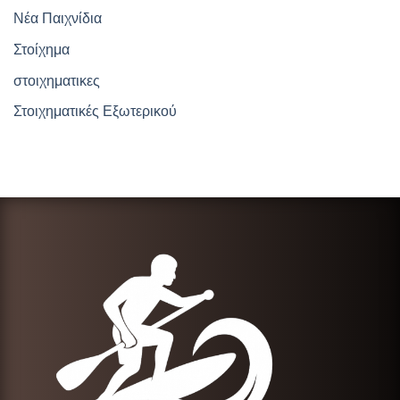
Νέα Παιχνίδια
Στοίχημα
στοιχηματικες
Στοιχηματικές Εξωτερικού