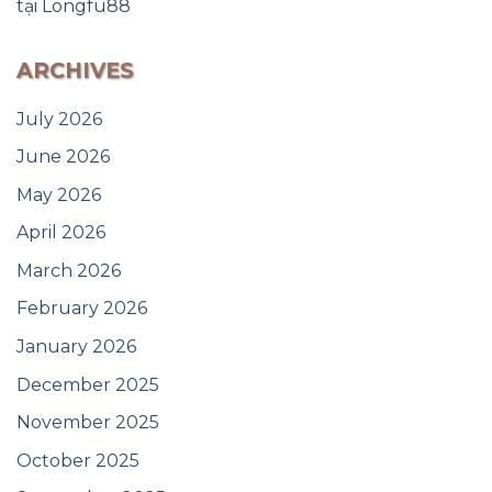
tại Longfu88
ARCHIVES
July 2026
June 2026
May 2026
April 2026
March 2026
February 2026
January 2026
December 2025
November 2025
October 2025