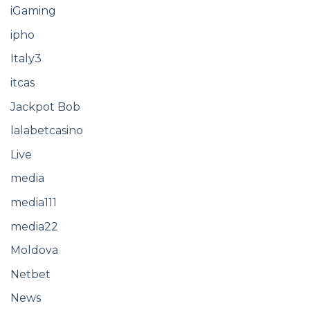
iGaming
ipho
Italy3
itcas
Jackpot Bob
lalabetcasino
Live
media
media111
media22
Moldova
Netbet
News