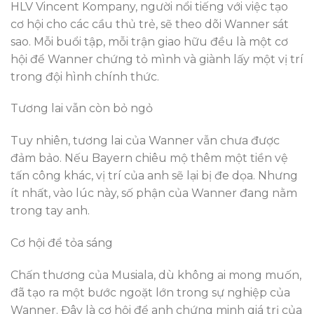
HLV Vincent Kompany, người nổi tiếng với việc tạo
cơ hội cho các cầu thủ trẻ, sẽ theo dõi Wanner sát
sao. Mỗi buổi tập, mỗi trận giao hữu đều là một cơ
hội để Wanner chứng tỏ mình và giành lấy một vị trí
trong đội hình chính thức.
Tương lai vẫn còn bỏ ngỏ
Tuy nhiên, tương lai của Wanner vẫn chưa được
đảm bảo. Nếu Bayern chiêu mộ thêm một tiền vệ
tấn công khác, vị trí của anh sẽ lại bị đe dọa. Nhưng
ít nhất, vào lúc này, số phận của Wanner đang nằm
trong tay anh.
Cơ hội để tỏa sáng
Chấn thương của Musiala, dù không ai mong muốn,
đã tạo ra một bước ngoặt lớn trong sự nghiệp của
Wanner. Đây là cơ hội để anh chứng minh giá trị của