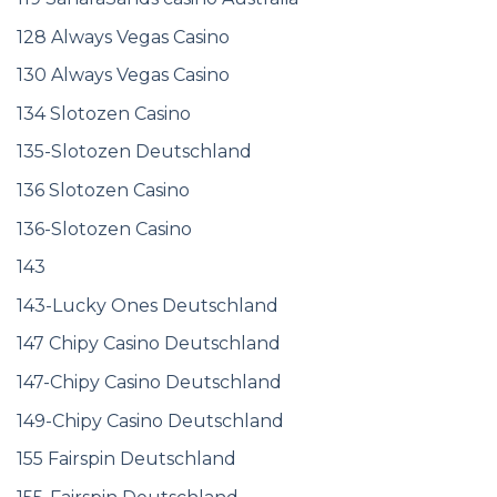
128 Always Vegas Casino
130 Always Vegas Casino
134 Slotozen Casino
135-Slotozen Deutschland
136 Slotozen Casino
136-Slotozen Casino
143
143-Lucky Ones Deutschland
147 Chipy Casino Deutschland
147-Chipy Casino Deutschland
149-Chipy Casino Deutschland
155 Fairspin Deutschland