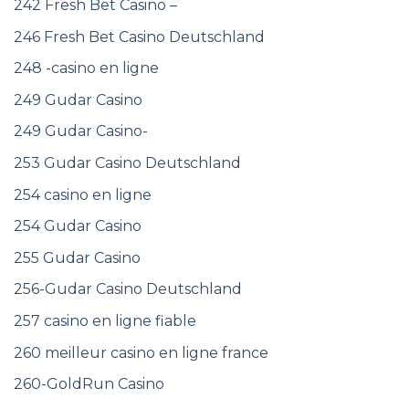
242 Fresh Bet Casino –
246 Fresh Bet Casino Deutschland
248 -casino en ligne
249 Gudar Casino
249 Gudar Casino-
253 Gudar Casino Deutschland
254 casino en ligne
254 Gudar Casino
255 Gudar Casino
256-Gudar Casino Deutschland
257 casino en ligne fiable
260 meilleur casino en ligne france
260-GoldRun Casino