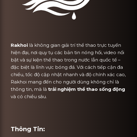
Rakhoi
là không gian giải trí thể thao trực tuyến
hiện đại, nơi quy tụ các bản tin nóng hổi, video nổi
bật và sự kiện thể thao trong nước lẫn quốc tế –
đặc biệt là lĩnh vực bóng đá. Với cách tiếp cận đa
chiều, tốc độ cập nhật nhanh và độ chính xác cao,
Rakhoi mang đến cho người dùng không chỉ là
thông tin, mà là
trải nghiệm thể thao sống động
và có chiều sâu.
Thông Tin: