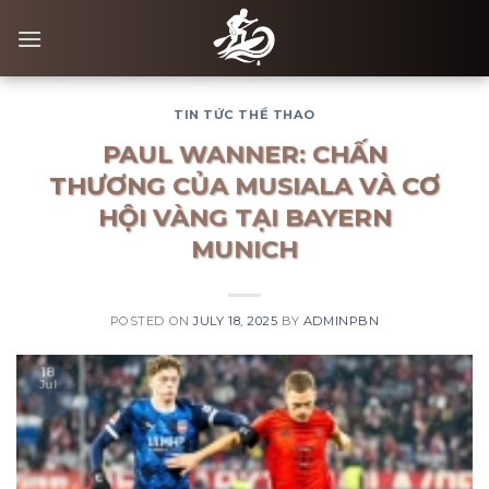
Skip
to
content
TIN TỨC THỂ THAO
PAUL WANNER: CHẤN
THƯƠNG CỦA MUSIALA VÀ CƠ
HỘI VÀNG TẠI BAYERN
MUNICH
POSTED ON
JULY 18, 2025
BY
ADMINPBN
18
Jul