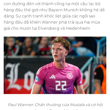
con đường đến với thành công tại một câu lạc bộ
hàng đầu thế giới như Bayern Munich không hề dễ
dàng. Sự cạnh tranh khốc liệt giữa các ngôi sao
hàng đầu đã khiến Wanner phải trải qua hai mùa
giải cho mượn tại Elversberg và Heidenheim.
Paul Wanner: Chấn thương của Musiala và cơ hội