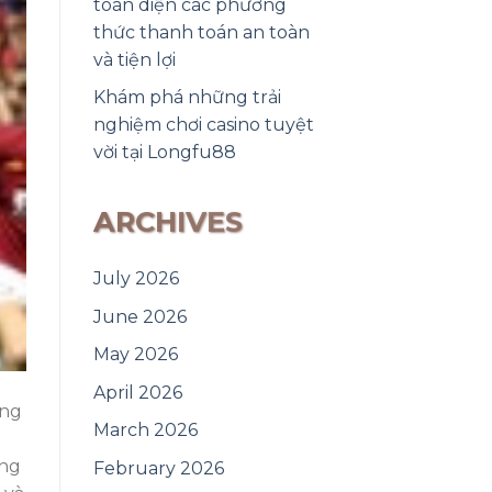
toàn diện các phương
thức thanh toán an toàn
và tiện lợi
Khám phá những trải
nghiệm chơi casino tuyệt
vời tại Longfu88
ARCHIVES
July 2026
June 2026
May 2026
April 2026
ắng
March 2026
óng
February 2026