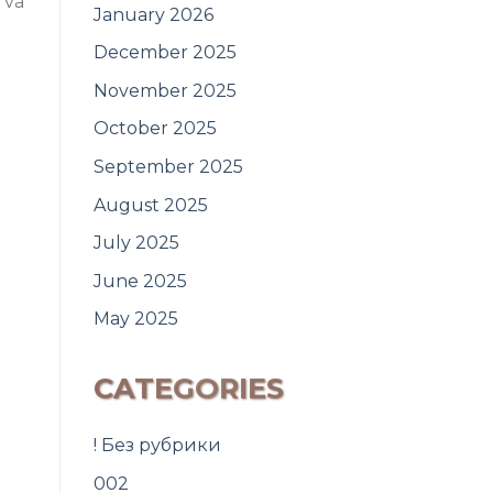
 và
January 2026
December 2025
November 2025
October 2025
September 2025
August 2025
July 2025
June 2025
May 2025
CATEGORIES
! Без рубрики
002