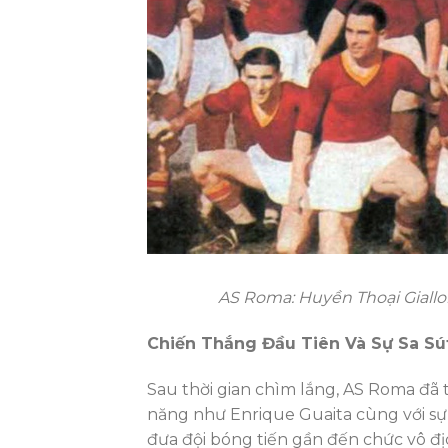
AS Roma: Huyền Thoại Giall
Chiến Thắng Đầu Tiên Và Sự Sa Sú
Sau thời gian chìm lắng, AS Roma đã 
năng như Enrique Guaita cùng với sự 
đưa đội bóng tiến gần đến chức vô địc