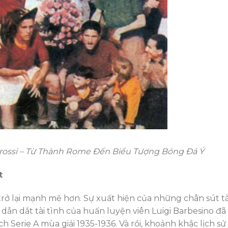
orossi – Từ Thành Rome Đến Biểu Tượng Bóng Đá Ý
t
trở lại mạnh mẽ hơn. Sự xuất hiện của những chân sút tà
dẫn dắt tài tình của huấn luyện viên Luigi Barbesino đã
h Serie A mùa giải 1935-1936. Và rồi, khoảnh khắc lịch sử