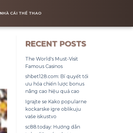
NHÀ CÁI THỂ THAO
RECENT POSTS
The World's Must-Visit
Famous Casinos
shbet128.com: Bí quyết tối
ưu hóa chiến lược bonus
nâng cao hiệu quả cao
Igrajte se Kako popularne
kockarske igre oblikuju
vaše iskustvo
sc88.today: Hướng dẫn