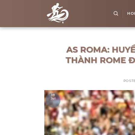
Skip
to
HO
content
AS ROMA: HUYỀ
THÀNH ROME Đ
POST
18
Jul