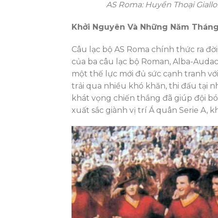
AS Roma: Huyền Thoại Giall
Khởi Nguyên Và Những Năm Tháng
Câu lạc bộ AS Roma chính thức ra đời
của ba câu lạc bộ Roman, Alba-Audac
một thế lực mới đủ sức cạnh tranh v
trải qua nhiều khó khăn, thi đấu tại
khát vọng chiến thắng đã giúp đội bó
xuất sắc giành vị trí Á quân Serie A, 