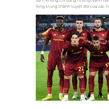
đá Ý, không chỉ bằng những danh hiệ
lòng trung thành tuyệt đối của các h