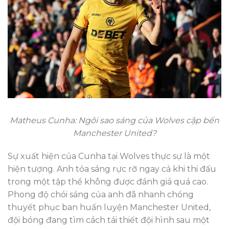
Matheus Cunha: Ngôi sao sáng của Wolves cập bến
Manchester United?
Sự xuất hiện của Cunha tại Wolves thực sự là một
hiện tượng. Anh tỏa sáng rực rỡ ngay cả khi thi đấu
trong một tập thể không được đánh giá quá cao.
Phong độ chói sáng của anh đã nhanh chóng
thuyết phục ban huấn luyện Manchester United,
đội bóng đang tìm cách tái thiết đội hình sau một