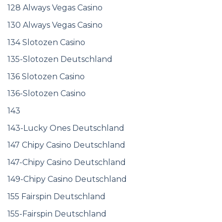
128 Always Vegas Casino
130 Always Vegas Casino
134 Slotozen Casino
135-Slotozen Deutschland
136 Slotozen Casino
136-Slotozen Casino
143
143-Lucky Ones Deutschland
147 Chipy Casino Deutschland
147-Chipy Casino Deutschland
149-Chipy Casino Deutschland
155 Fairspin Deutschland
155-Fairspin Deutschland