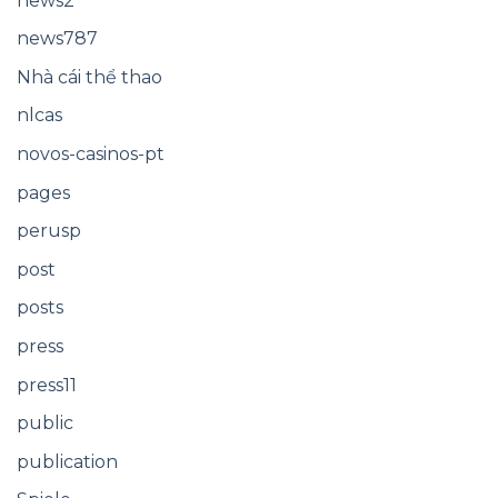
news2
news787
Nhà cái thể thao
nlcas
novos-casinos-pt
pages
perusp
post
posts
press
press11
public
publication