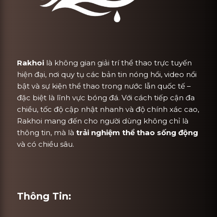
Rakhoi
là không gian giải trí thể thao trực tuyến
hiện đại, nơi quy tụ các bản tin nóng hổi, video nổi
bật và sự kiện thể thao trong nước lẫn quốc tế –
đặc biệt là lĩnh vực bóng đá. Với cách tiếp cận đa
chiều, tốc độ cập nhật nhanh và độ chính xác cao,
Rakhoi mang đến cho người dùng không chỉ là
thông tin, mà là
trải nghiệm thể thao sống động
và có chiều sâu.
Thông Tin: