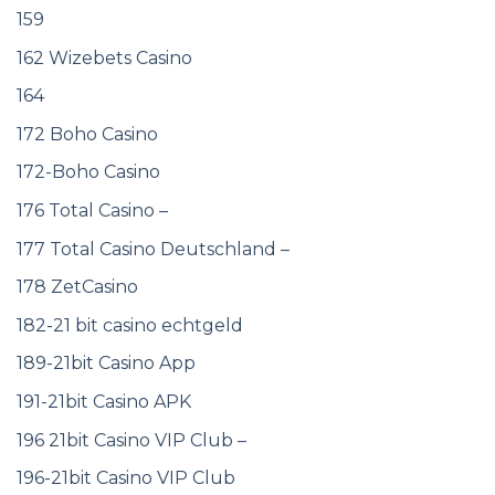
159
162 Wizebets Casino
164
172 Boho Casino
172-Boho Casino
176 Total Casino –
177 Total Casino Deutschland –
178 ZetCasino
182-21 bit casino echtgeld
189-21bit Casino App
191-21bit Casino APK
196 21bit Casino VIP Club –
196-21bit Casino VIP Club