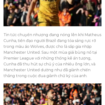
Tin tức chuyển nhượng đang nóng lên khi Matheus
Cunha, tiền đạo người Brazil đang tỏa sáng rực rỡ
trong màu áo Wolves, được cho là sắp gia nhập
Manchester United. Sau một mùa giải bùng nổ tại
Premier League với những thống kê ấn tượng,
Cunha đã thu hút sự chú ý của nhiều ông lớn, và
Manchester United dường như đã giành chiến
thắng trong cuộc đua giành chữ ký của anh.