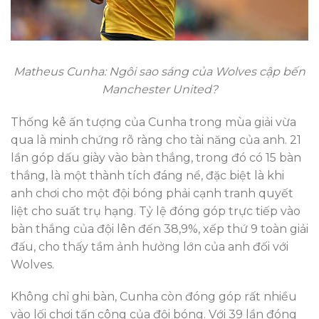
Matheus Cunha: Ngôi sao sáng của Wolves cập bến
Manchester United?
Thống kê ấn tượng của Cunha trong mùa giải vừa
qua là minh chứng rõ ràng cho tài năng của anh. 21
lần góp dấu giày vào bàn thắng, trong đó có 15 bàn
thắng, là một thành tích đáng nể, đặc biệt là khi
anh chơi cho một đội bóng phải cạnh tranh quyết
liệt cho suất trụ hạng. Tỷ lệ đóng góp trực tiếp vào
bàn thắng của đội lên đến 38,9%, xếp thứ 9 toàn giải
đấu, cho thấy tầm ảnh hưởng lớn của anh đối với
Wolves.
Không chỉ ghi bàn, Cunha còn đóng góp rất nhiều
vào lối chơi tấn công của đội bóng. Với 39 lần đóng