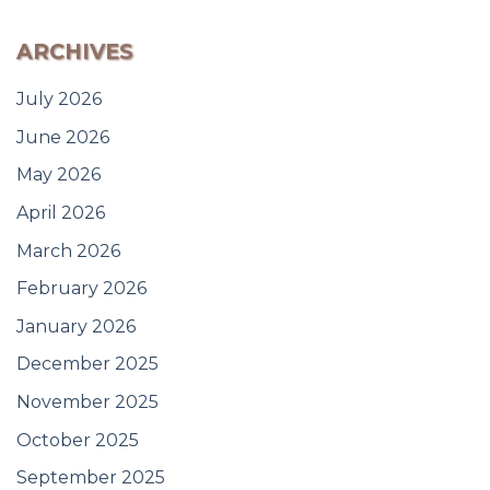
ARCHIVES
July 2026
June 2026
May 2026
April 2026
March 2026
February 2026
January 2026
December 2025
November 2025
October 2025
September 2025