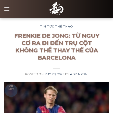
Skip
to
content
TIN TỨC THỂ THAO
FRENKIE DE JONG: TỪ NGUY
CƠ RA ĐI ĐẾN TRỤ CỘT
KHÔNG THỂ THAY THẾ CỦA
BARCELONA
POSTED ON
MAY 28, 2025
BY
ADMINPBN
28
May