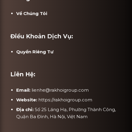
Về Chúng Tôi
Điều Khoản Dịch Vụ:
Quyền Riêng Tư
Liên Hệ:
Email:
lienhe@rakhoigroup.com
Website:
https://rakhoigroup.com
Địa chỉ:
Số 25 Láng Hạ, Phường Thành Công,
Quận Ba Đình, Hà Nội, Việt Nam