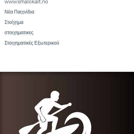
www.smalokalt.no
Νέα Παιχνίδια
Στοίχημα
στοιχηματικες
Στοιχηματικές Εξωτερικού