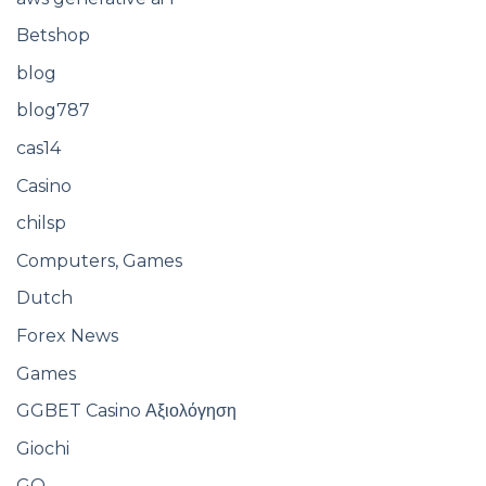
Betshop
blog
blog787
cas14
Casino
chilsp
Computers, Games
Dutch
Forex News
Games
GGBET Casino Αξιολόγηση
Giochi
GO