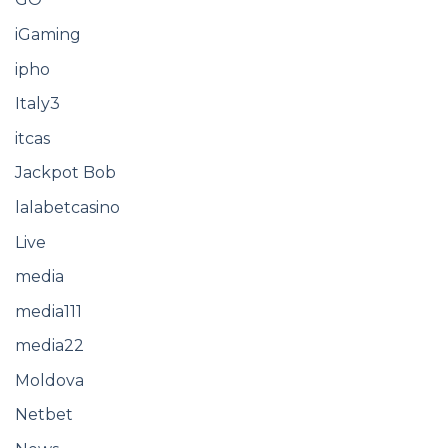
iGaming
ipho
Italy3
itcas
Jackpot Bob
lalabetcasino
Live
media
media111
media22
Moldova
Netbet