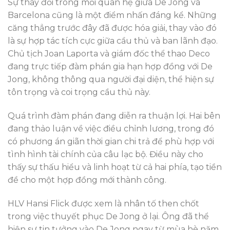
Sự thay đổi trong mối quan hệ giữa De Jong và
Barcelona cũng là một điểm nhấn đáng kể. Những
căng thẳng trước đây đã được hóa giải, thay vào đó
là sự hợp tác tích cực giữa cầu thủ và ban lãnh đạo.
Chủ tịch Joan Laporta và giám đốc thể thao Deco
đang trực tiếp đàm phán gia hạn hợp đồng với De
Jong, không thông qua người đại diện, thể hiện sự
tôn trọng và coi trọng cầu thủ này.
Quá trình đàm phán đang diễn ra thuận lợi. Hai bên
đang thảo luận về việc điều chỉnh lương, trong đó
có phương án giãn thời gian chi trả để phù hợp với
tình hình tài chính của câu lạc bộ. Điều này cho
thấy sự thấu hiểu và linh hoạt từ cả hai phía, tạo tiền
đề cho một hợp đồng mới thành công.
HLV Hansi Flick được xem là nhân tố then chốt
trong việc thuyết phục De Jong ở lại. Ông đã thể
hiện sự tin tưởng vào De Jong ngay từ mùa hè năm