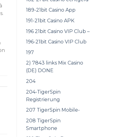
à
189-21bit Casino App
s.
191-21bit Casino APK
o
196 21bit Casino VIP Club –
196-21bit Casino VIP Club
n
òn
197
2) 7843 links Mix Casino
(DE) DONE
204
204-TigerSpin
Registrierung
207 TigerSpin Mobile-
208 TigerSpin
Smartphone