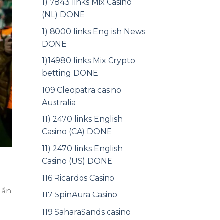
1) 7843 links Mix Casino
(NL) DONE
1) 8000 links English News
DONE
1)14980 links Mix Crypto
betting DONE
109 Cleopatra casino
Australia
11) 2470 links English
Casino (CA) DONE
11) 2470 links English
Casino (US) DONE
116 Ricardos Casino
dần
117 SpinAura Casino
119 SaharaSands casino