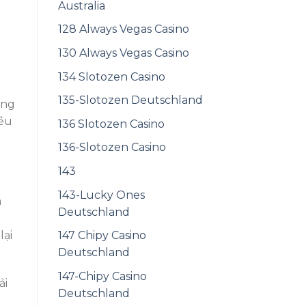
Australia
128 Always Vegas Casino
130 Always Vegas Casino
134 Slotozen Casino
135-Slotozen Deutschland
ờng
iều
136 Slotozen Casino
136-Slotozen Casino
143
143-Lucky Ones
a
Deutschland
lại
147 Chipy Casino
Deutschland
147-Chipy Casino
ải
Deutschland