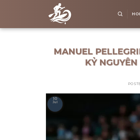
Skip
to
HO
content
MANUEL PELLEGRIN
KỶ NGUYÊN 
POST
10
Jul