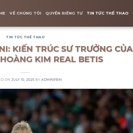
ME
VỀ CHÚNG TÔI
QUYỀN RIÊNG TƯ
TIN TỨC THỂ THAO
TIN TỨC THỂ THAO
I: KIẾN TRÚC SƯ TRƯỞNG CỦA
HOÀNG KIM REAL BETIS
ED ON
JULY 10, 2025
BY
ADMINPBN