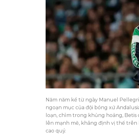
Năm năm kể từ ngày Manuel Pellegrini
ngoạn mục của đội bóng xứ Andalusia
loạn, chìm trong khủng hoảng, Betis d
lên mạnh mẽ, khẳng định vị thế trê
cao quý.