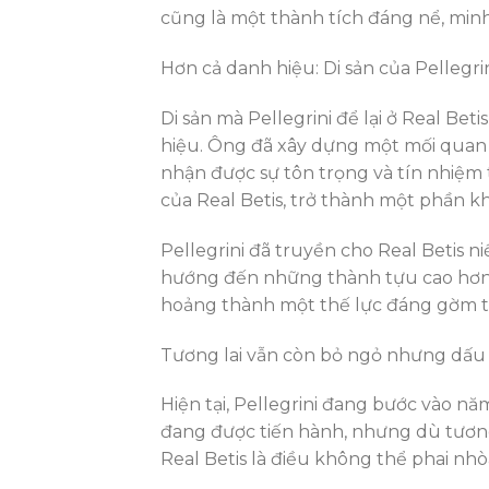
cũng là một thành tích đáng nể, minh
Hơn cả danh hiệu: Di sản của Pellegri
Di sản mà Pellegrini để lại ở Real Be
hiệu. Ông đã xây dựng một mối quan h
nhận được sự tôn trọng và tín nhiệm tu
của Real Betis, trở thành một phần k
Pellegrini đã truyền cho Real Betis n
hướng đến những thành tựu cao hơn.
hoảng thành một thế lực đáng gờm tr
Tương lai vẫn còn bỏ ngỏ nhưng dấu 
Hiện tại, Pellegrini đang bước vào 
đang được tiến hành, nhưng dù tương l
Real Betis là điều không thể phai nhò