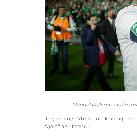
Manuel Pellegrini: Kiến tr
Tuy nhiên, sự điềm tĩnh, kinh nghiệm
tạo nên sự thay đổi.