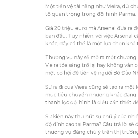
Một tiền vệ tài năng như Vieira, dù 
tố quan trọng trong đội hình Parma.
Giá 20 triệu euro mà Arsenal đưa ra đư
ban đầu. Tuy nhiên, với việc Arsena
khác, đây có thể là một lựa chọn khả t
Thương vụ này sẽ mở ra một chương mớ
Vieira tỏa sáng trở lại hay không vẫn 
một cơ hội để tiền vệ người Bồ Đào 
Sự ra đi của Vieira cũng sẽ tạo ra mộ
mục tiêu chuyển nhượng khác đang đ
thanh lọc đội hình là điều cần thiết
Sự kiện này thu hút sự chú ý của nhi
độ đỉnh cao tại Parma? Câu trả lời sẽ 
thương vụ đáng chú ý trên thị trườ