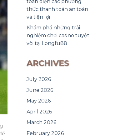
toàn diện các phương
thức thanh toán an toàn
và tiện lợi
Khám phá những trải
nghiệm chơi casino tuyệt
vời tại Longfu88
ARCHIVES
July 2026
June 2026
May 2026
April 2026
March 2026
ng
February 2026
để