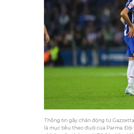
Thông tin gây chấn động từ Gazzetta d
là mục tiêu theo đuổi của Parma. Đội