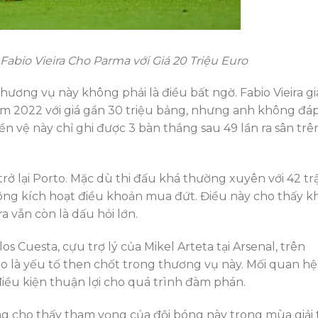
Fabio Vieira Cho Parma với Giá 20 Triệu Euro
hương vụ này không phải là điều bất ngờ. Fabio Vieira gi
m 2022 với giá gần 30 triệu bảng, nhưng anh không đá
iền vệ này chỉ ghi được 3 bàn thắng sau 49 lần ra sân trê
trở lại Porto. Mặc dù thi đấu khá thường xuyên với 42 tr
hông kích hoạt điều khoản mua đứt. Điều này cho thấy k
a vẫn còn là dấu hỏi lớn.
s Cuesta, cựu trợ lý của Mikel Arteta tại Arsenal, trên
là yếu tố then chốt trong thương vụ này. Mối quan hệ
điều kiện thuận lợi cho quá trình đàm phán.
 cho thấy tham vọng của đội bóng này trong mùa giải t