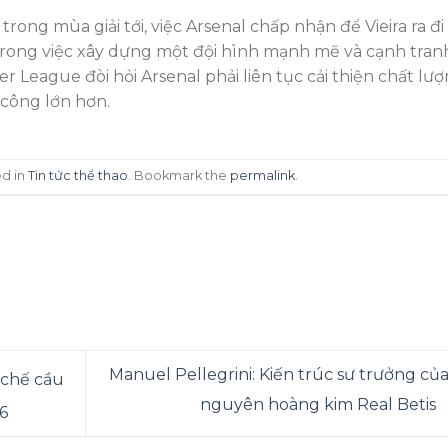
trong mùa giải tới, việc Arsenal chấp nhận để Vieira ra đi
trong việc xây dựng một đội hình mạnh mẽ và cạnh tran
er League đòi hỏi Arsenal phải liên tục cải thiện chất lư
công lớn hơn.
ed in
Tin tức thể thao
. Bookmark the
permalink
.
Manuel Pellegrini: Kiến trúc sư trưởng của
 chế cầu
nguyên hoàng kim Real Betis
6