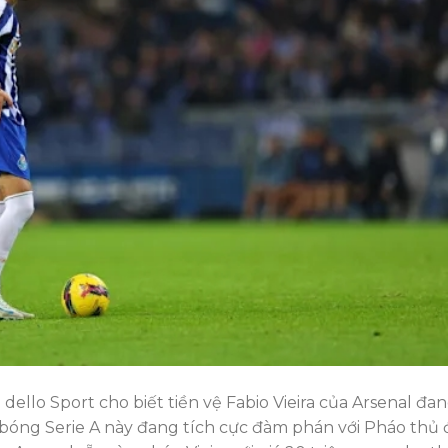
ello Sport cho biết tiền vệ Fabio Vieira của Arsenal đa
 bóng Serie A này đang tích cực đàm phán với Pháo thủ 