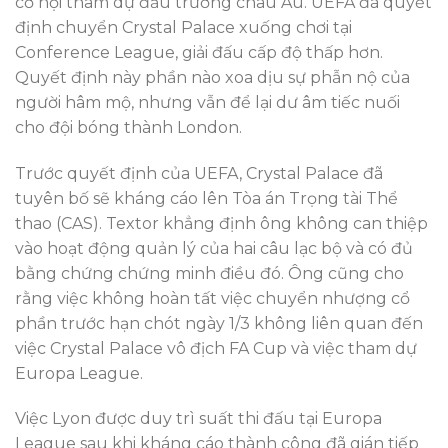
cơ hội tham dự đấu trường châu Âu. UEFA đã quyết
định chuyển Crystal Palace xuống chơi tại
Conference League, giải đấu cấp độ thấp hơn.
Quyết định này phần nào xoa dịu sự phẫn nộ của
người hâm mộ, nhưng vẫn để lại dư âm tiếc nuối
cho đội bóng thành London.
Trước quyết định của UEFA, Crystal Palace đã
tuyên bố sẽ kháng cáo lên Tòa án Trọng tài Thể
thao (CAS). Textor khẳng định ông không can thiệp
vào hoạt động quản lý của hai câu lạc bộ và có đủ
bằng chứng chứng minh điều đó. Ông cũng cho
rằng việc không hoàn tất việc chuyển nhượng cổ
phần trước hạn chót ngày 1/3 không liên quan đến
việc Crystal Palace vô địch FA Cup và việc tham dự
Europa League.
Việc Lyon được duy trì suất thi đấu tại Europa
League sau khi kháng cáo thành công đã gián tiếp