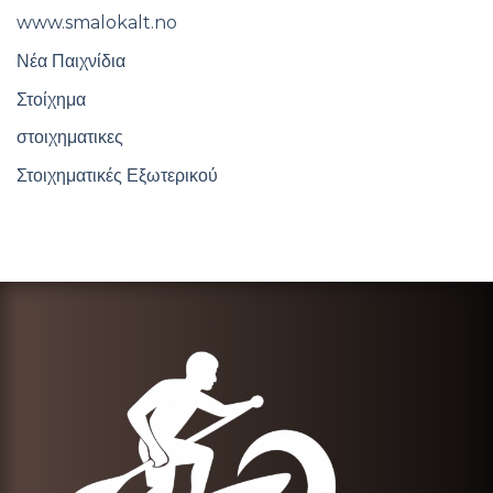
www.smalokalt.no
Νέα Παιχνίδια
Στοίχημα
στοιχηματικες
Στοιχηματικές Εξωτερικού