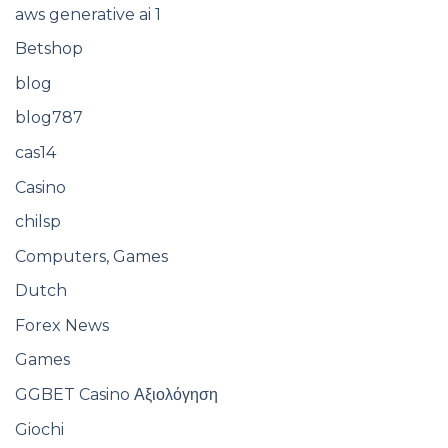
aws generative ai 1
Betshop
blog
blog787
cas14
Casino
chilsp
Computers, Games
Dutch
Forex News
Games
GGBET Casino Αξιολόγηση
Giochi