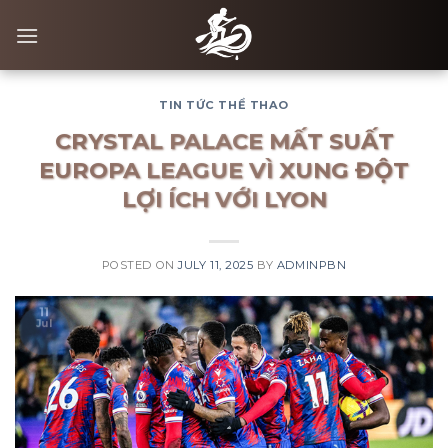
Skip
to
content
TIN TỨC THỂ THAO
CRYSTAL PALACE MẤT SUẤT
EUROPA LEAGUE VÌ XUNG ĐỘT
LỢI ÍCH VỚI LYON
POSTED ON
JULY 11, 2025
BY
ADMINPBN
11
Jul