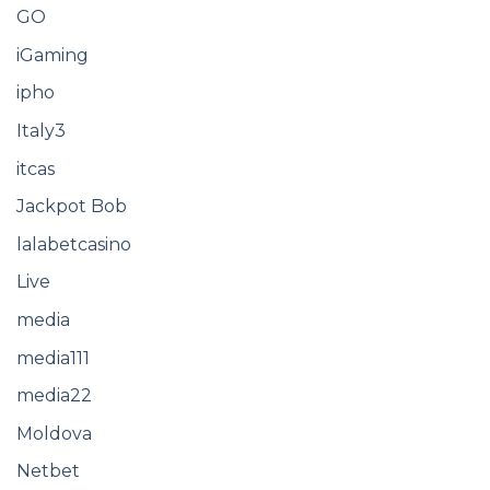
GO
iGaming
ipho
Italy3
itcas
Jackpot Bob
lalabetcasino
Live
media
media111
media22
Moldova
Netbet