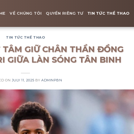
ME
VỀ CHÚNG TÔI
QUYỀN RIÊNG TƯ
TIN TỨC THỂ THAO
TIN TỨC THỂ THAO
 TÂM GIỮ CHÂN THẦN ĐỒNG
 GIỮA LÀN SÓNG TÂN BINH
ED ON
JULY 11, 2025
BY
ADMINPBN