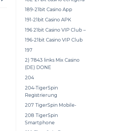
189-21bit Casino App
191-21bit Casino APK
196 21bit Casino VIP Club –
196-21bit Casino VIP Club
197
2) 7843 links Mix Casino
(DE) DONE
204
204-TigerSpin
Registrierung
207 TigerSpin Mobile-
208 TigerSpin
Smartphone