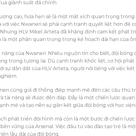
a giành suất đá chính.
ợng cao, hứa hẹn sẽ là một mắt xích quan trọng trong
 với việc Nwaneri sẽ phải cạnh tranh quyết liệt hơn để c
c. Nhưng HLV Mikel Arteta đã khẳng định cam kết phát tr
m là một phần quan trọng trong kế hoạch dài hạn của ôn
m năng của Nwaneri. Nhiều nguồn tin cho biết, đội bóng 
g trong tương lai. Dù cạnh tranh khốc liệt, cơ hội phát
i sự dẫn dắt của HLV Arteta, người nổi tiếng với việc kết
 nghiệm.
neri cũng gửi đi thông điệp mạnh mẽ đến các cầu thủ t
 và tài năng sẽ được đền đáp. Đây là một chiến lược quan
ạnh mẽ và tạo nên sự gắn kết giữa đội bóng với học viện
ch phát triển đội hình mà còn là một bước đi chiến lược
n bền vững của Arsenal. Việc đầu tư vào đào tạo trẻ là mộ
iển lâu dài của đội bóng.