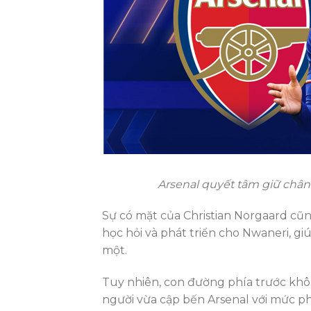
Arsenal quyết tâm giữ chân
Sự có mặt của Christian Norgaard cũng
học hỏi và phát triển cho Nwaneri, 
một.
Tuy nhiên, con đường phía trước khô
người vừa cập bến Arsenal với mức ph