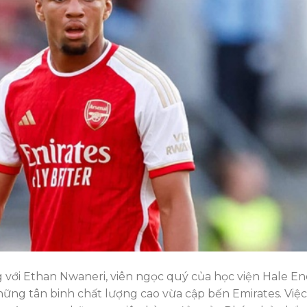
 với Ethan Nwaneri, viên ngọc quý của học viện Hale En
những tân binh chất lượng cao vừa cập bến Emirates. Việc