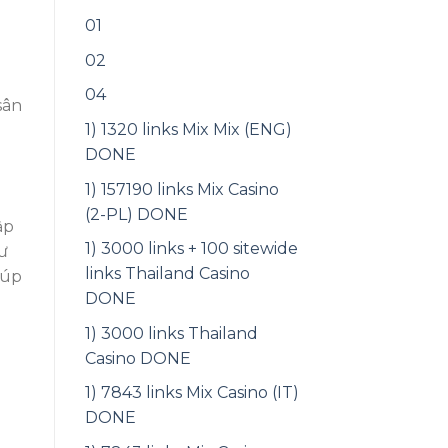
01
02
04
sân
1) 1320 links Mix Mix (ENG)
à
DONE
1) 157190 links Mix Casino
(2-PL) DONE
ập
1) 3000 links + 100 sitewide
ư
links Thailand Casino
iúp
DONE
1) 3000 links Thailand
Casino DONE
1) 7843 links Mix Casino (IT)
DONE