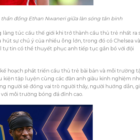
 thần đồng Ethan Nwaneri giữa làn sóng tân binh
àng túc cầu thế giới khi trở thành cầu thủ trẻ nhất ra 
u hút sự chú ý của nhiều ông lớn, trong đó có Chelsea v
l tự tin có thể thuyết phục anh tiếp tục gắn bó với đội
kế hoạch phát triển cầu thủ trẻ bài bản và môi trường t
ều kiện tập luyện cùng các đàn anh giàu kinh nghiệm nh
g người sẽ đóng vai trò người thầy, người hướng dẫn, g
 với môi trường bóng đá đỉnh cao.