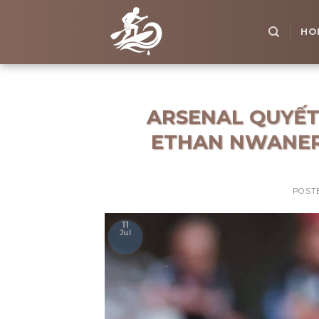
Skip
to
HO
content
ARSENAL QUYẾT
ETHAN NWANERI
POST
11
Jul