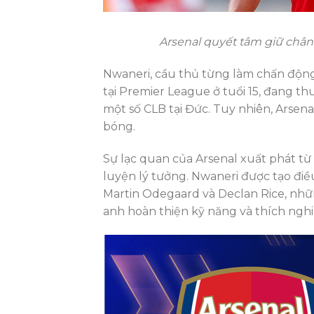
Arsenal quyết tâm giữ chân
Nwaneri, cầu thủ từng làm chấn động l
tại Premier League ở tuổi 15, đang th
một số CLB tại Đức. Tuy nhiên, Arsena
bóng.
Sự lạc quan của Arsenal xuất phát từ 
luyện lý tưởng. Nwaneri được tạo đi
Martin Odegaard và Declan Rice, nhữn
anh hoàn thiện kỹ năng và thích nghi