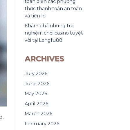
toàn diện các phương
thức thanh toán an toàn
và tiện lợi
Khám phá những trải
nghiệm chơi casino tuyệt
vời tại Longfu88
ARCHIVES
July 2026
June 2026
May 2026
April 2026
March 2026
d,
February 2026