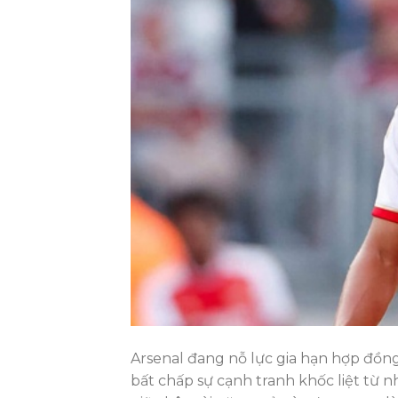
Arsenal đang nỗ lực gia hạn hợp đồng
bất chấp sự cạnh tranh khốc liệt từ 