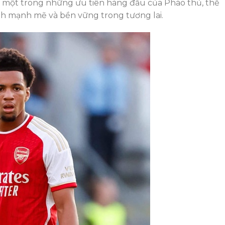
là một trong những ưu tiên hàng đầu của Pháo thủ, thể
h mạnh mẽ và bền vững trong tương lai.