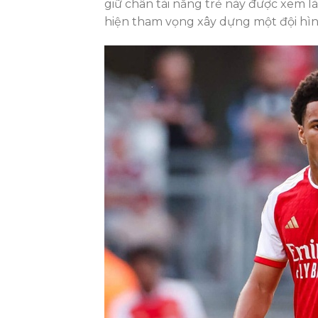
giữ chân tài năng trẻ này được xem 
hiện tham vọng xây dựng một đội hìn