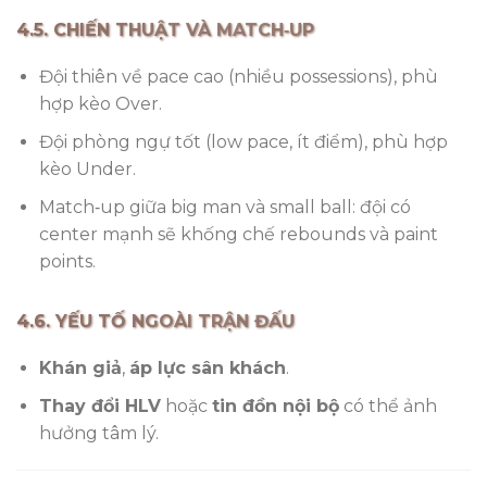
4.5. CHIẾN THUẬT VÀ MATCH‑UP
Đội thiên về pace cao (nhiều possessions), phù
hợp kèo Over.
Đội phòng ngự tốt (low pace, ít điểm), phù hợp
kèo Under.
Match‑up giữa big man và small ball: đội có
center mạnh sẽ khống chế rebounds và paint
points.
4.6. YẾU TỐ NGOÀI TRẬN ĐẤU
Khán giả
,
áp lực sân khách
.
Thay đổi HLV
hoặc
tin đồn nội bộ
có thể ảnh
hưởng tâm lý.