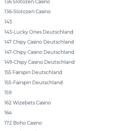
136 Slotozen Casino
136-Slotozen Casino
143
143-Lucky Ones Deutschland
147 Chipy Casino Deutschland
147-Chipy Casino Deutschland
149-Chipy Casino Deutschland
155 Fairspin Deutschland
155-Fairspin Deutschland
159
162 Wizebets Casino
164
172 Boho Casino