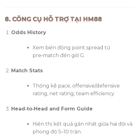
8. CÔNG CỤ HỖ TRỢ TẠI HM88
Odds History
Xem biến động point spread từ
pre‑match đến giờ G.
Match Stats
Thống kê pace, offensive/defensive
rating, net rating, team efficiency.
Head‑to‑Head and Form Guide
Hiển thị kết quả gần nhất giữa hai đội và
phong độ 5–10 trận.