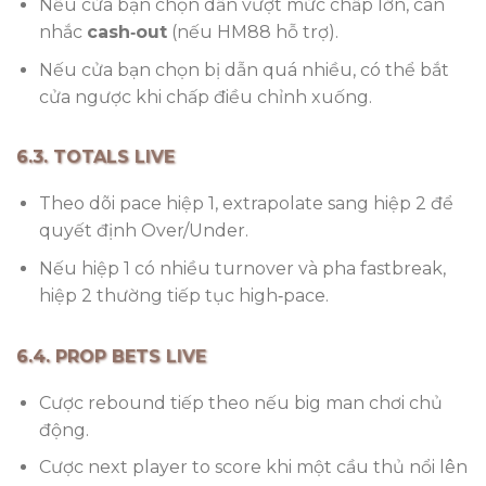
Nếu cửa bạn chọn dẫn vượt mức chấp lớn, cân
nhắc
cash‑out
(nếu HM88 hỗ trợ).
Nếu cửa bạn chọn bị dẫn quá nhiều, có thể bắt
cửa ngược khi chấp điều chỉnh xuống.
6.3. TOTALS LIVE
Theo dõi pace hiệp 1, extrapolate sang hiệp 2 để
quyết định Over/Under.
Nếu hiệp 1 có nhiều turnover và pha fastbreak,
hiệp 2 thường tiếp tục high‑pace.
6.4. PROP BETS LIVE
Cược rebound tiếp theo nếu big man chơi chủ
động.
Cược next player to score khi một cầu thủ nổi lên