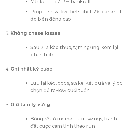
Mỗi kèo chi 2–3% bankroll.
Prop bets và live bets chỉ 1–2% bankroll
do biến động cao.
Không chase losses
Sau 2–3 kèo thua, tạm ngưng, xem lại
phân tích.
Ghi nhật ký cược
Lưu lại kèo, odds, stake, kết quả và lý do
chọn để review cuối tuần.
Giữ tâm lý vững
Bóng rổ có momentum swings; tránh
đặt cược cảm tính theo run.