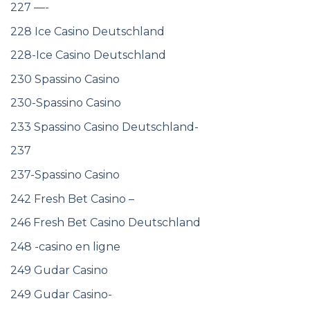
227 —-
228 Ice Casino Deutschland
228-Ice Casino Deutschland
230 Spassino Casino
230-Spassino Casino
233 Spassino Casino Deutschland-
237
237-Spassino Casino
242 Fresh Bet Casino –
246 Fresh Bet Casino Deutschland
248 -casino en ligne
249 Gudar Casino
249 Gudar Casino-