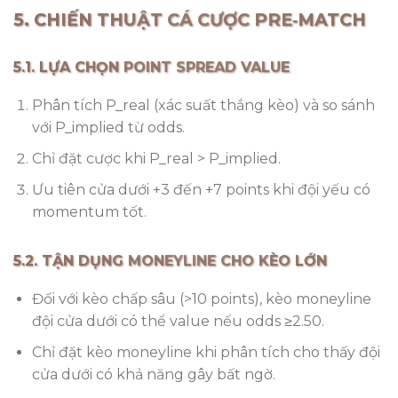
5. CHIẾN THUẬT CÁ CƯỢC PRE‑MATCH
5.1. LỰA CHỌN POINT SPREAD VALUE
Phân tích P_real (xác suất thắng kèo) và so sánh
với P_implied từ odds.
Chỉ đặt cược khi P_real > P_implied.
Ưu tiên cửa dưới +3 đến +7 points khi đội yếu có
momentum tốt.
5.2. TẬN DỤNG MONEYLINE CHO KÈO LỚN
Đối với kèo chấp sâu (>10 points), kèo moneyline
đội cửa dưới có thể value nếu odds ≥2.50.
Chỉ đặt kèo moneyline khi phân tích cho thấy đội
cửa dưới có khả năng gây bất ngờ.