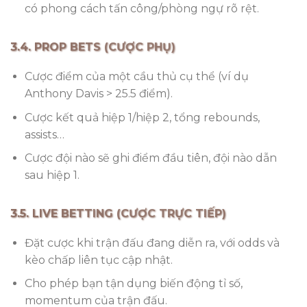
có phong cách tấn công/phòng ngự rõ rệt.
3.4. PROP BETS (CƯỢC PHỤ)
Cược điểm của một cầu thủ cụ thể (ví dụ
Anthony Davis > 25.5 điểm).
Cược kết quả hiệp 1/hiệp 2, tổng rebounds,
assists…
Cược đội nào sẽ ghi điểm đầu tiên, đội nào dẫn
sau hiệp 1.
3.5. LIVE BETTING (CƯỢC TRỰC TIẾP)
Đặt cược khi trận đấu đang diễn ra, với odds và
kèo chấp liên tục cập nhật.
Cho phép bạn tận dụng biến động tỉ số,
momentum của trận đấu.