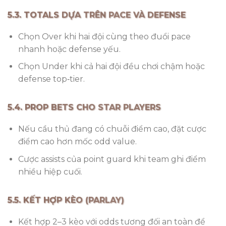
5.3. TOTALS DỰA TRÊN PACE VÀ DEFENSE
Chọn Over khi hai đội cùng theo đuổi pace
nhanh hoặc defense yếu.
Chọn Under khi cả hai đội đều chơi chậm hoặc
defense top‑tier.
5.4. PROP BETS CHO STAR PLAYERS
Nếu cầu thủ đang có chuỗi điểm cao, đặt cược
điểm cao hơn mốc odd value.
Cược assists của point guard khi team ghi điểm
nhiều hiệp cuối.
5.5. KẾT HỢP KÈO (PARLAY)
Kết hợp 2–3 kèo với odds tương đối an toàn để