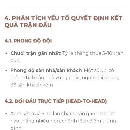
4. PHÂN TÍCH YẾU TỐ QUYẾT ĐỊNH KẾT
QUẢ TRẬN ĐẤU
4.1. PHONG ĐỘ ĐỘI
Chuỗi trận gần nhất
: Tỷ lệ thắng thua 5–10 trận
cuối.
Phong độ sân nhà/sân khách
: Một số đội có
thành tích sân nhà vững chắc, ngược lại phong
độ sân khách kém.
4.2. ĐỐI ĐẦU TRỰC TIẾP (HEAD‑TO‑HEAD)
Xem kết quả 5–10 lần chạm trán gần nhất: đội
nào thắng nhiều hơn, chênh lệch điểm trung
bình.