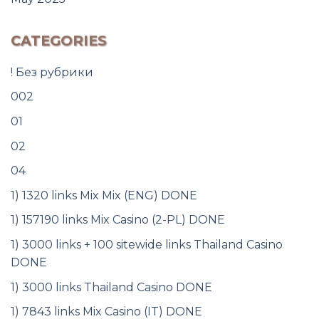
CATEGORIES
! Без рубрики
002
01
02
04
1) 1320 links Mix Mix (ENG) DONE
1) 157190 links Mix Casino (2-PL) DONE
1) 3000 links + 100 sitewide links Thailand Casino
DONE
1) 3000 links Thailand Casino DONE
1) 7843 links Mix Casino (IT) DONE