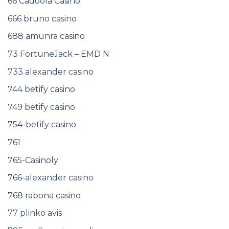
66 Cadoola Casino
666 bruno casino
688 amunra casino
73 FortuneJack – EMD N
733 alexander casino
744 betify casino
749 betify casino
754-betify casino
761
765-Casinoly
766-alexander casino
768 rabona casino
77 plinko avis