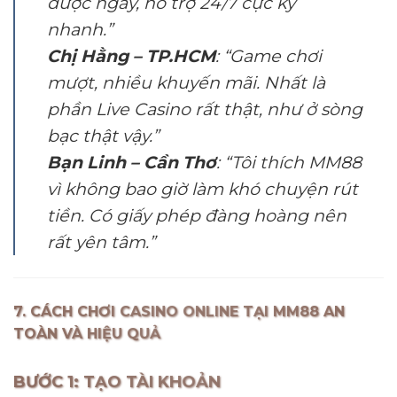
được ngay, hỗ trợ 24/7 cực kỳ
nhanh.”
Chị Hằng – TP.HCM
: “Game chơi
mượt, nhiều khuyến mãi. Nhất là
phần Live Casino rất thật, như ở sòng
bạc thật vậy.”
Bạn Linh – Cần Thơ
: “Tôi thích MM88
vì không bao giờ làm khó chuyện rút
tiền. Có giấy phép đàng hoàng nên
rất yên tâm.”
7. CÁCH CHƠI CASINO ONLINE TẠI MM88 AN
TOÀN VÀ HIỆU QUẢ
BƯỚC 1: TẠO TÀI KHOẢN