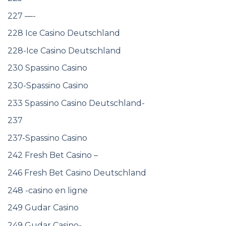
227 —-
228 Ice Casino Deutschland
228-Ice Casino Deutschland
230 Spassino Casino
230-Spassino Casino
233 Spassino Casino Deutschland-
237
237-Spassino Casino
242 Fresh Bet Casino –
246 Fresh Bet Casino Deutschland
248 -casino en ligne
249 Gudar Casino
249 Gudar Casino-