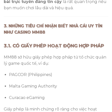
bài trực tuyến đáng tin cậy
là rất quan trọng nếu
bạn muốn chơi lâu dài và hiệu quả.
3. NHỮNG TIÊU CHÍ NHẬN BIẾT NHÀ CÁI UY TÍN
NHƯ CASINO MM88
3.1. CÓ GIẤY PHÉP HOẠT ĐỘNG HỢP PHÁP
MM88 sở hữu giấy phép hợp pháp từ tổ chức quản
lý game quốc tế, ví dụ:
PAGCOR (Philippines)
Malta Gaming Authority
Curacao eGaming
Giấy phép là minh chứng rõ ràng cho việc hoạt