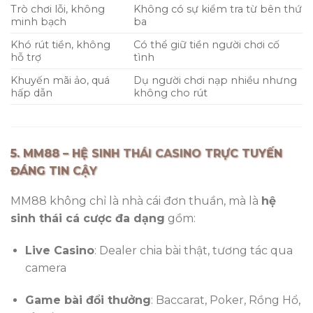
Trò chơi lỗi, không
Không có sự kiểm tra từ bên thứ
minh bạch
ba
Khó rút tiền, không
Có thể giữ tiền người chơi cố
hỗ trợ
tình
Khuyến mãi ảo, quá
Dụ người chơi nạp nhiều nhưng
hấp dẫn
không cho rút
5. MM88 – HỆ SINH THÁI CASINO TRỰC TUYẾN
ĐÁNG TIN CẬY
MM88 không chỉ là nhà cái đơn thuần, mà là
hệ
sinh thái cá cược đa dạng
gồm:
Live Casino
: Dealer chia bài thật, tương tác qua
camera
Game bài đổi thưởng
: Baccarat, Poker, Rồng Hổ,