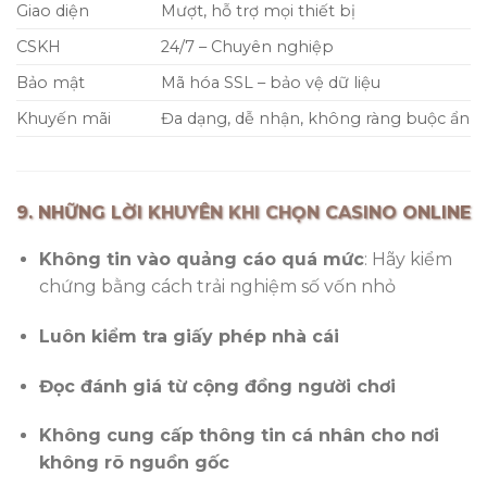
Giao diện
Mượt, hỗ trợ mọi thiết bị
CSKH
24/7 – Chuyên nghiệp
Bảo mật
Mã hóa SSL – bảo vệ dữ liệu
Khuyến mãi
Đa dạng, dễ nhận, không ràng buộc ẩn
9. NHỮNG LỜI KHUYÊN KHI CHỌN CASINO ONLINE
Không tin vào quảng cáo quá mức
: Hãy kiểm
chứng bằng cách trải nghiệm số vốn nhỏ
Luôn kiểm tra giấy phép nhà cái
Đọc đánh giá từ cộng đồng người chơi
Không cung cấp thông tin cá nhân cho nơi
không rõ nguồn gốc