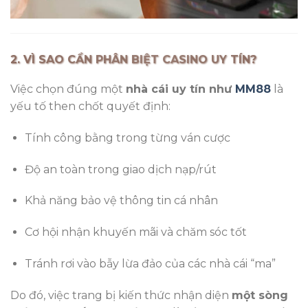
2. VÌ SAO CẦN PHÂN BIỆT CASINO UY TÍN?
Việc chọn đúng một
nhà cái uy tín như
MM88
là
yếu tố then chốt quyết định:
Tính công bằng trong từng ván cược
Độ an toàn trong giao dịch nạp/rút
Khả năng bảo vệ thông tin cá nhân
Cơ hội nhận khuyến mãi và chăm sóc tốt
Tránh rơi vào bẫy lừa đảo của các nhà cái “ma”
Do đó, việc trang bị kiến thức nhận diện
một sòng