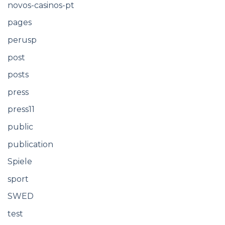
novos-casinos-pt
pages
perusp
post
posts
press
press11
public
publication
Spiele
sport
SWED
test