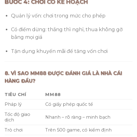
BƯỚC 4: CHƠI CÓ KẾ HOẠCH
Quản lý vốn: chơi trong mức cho phép
Có điểm dừng: thắng thì nghỉ, thua không gỡ
bằng mọi giá
Tận dụng khuyến mãi để tăng vốn chơi
8. VÌ SAO MM88 ĐƯỢC ĐÁNH GIÁ LÀ NHÀ CÁI
HÀNG ĐẦU?
TIÊU CHÍ
MM88
Pháp lý
Có giấy phép quốc tế
Tốc độ giao
Nhanh – rõ ràng – minh bạch
dịch
Trò chơi
Trên 500 game, có kiểm định