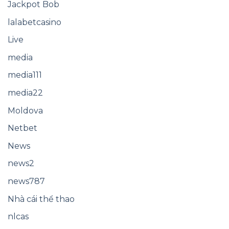
Jackpot Bob
lalabetcasino
Live
media
media111
media22
Moldova
Netbet
News
news2
news787
Nhà cái thể thao
nlcas