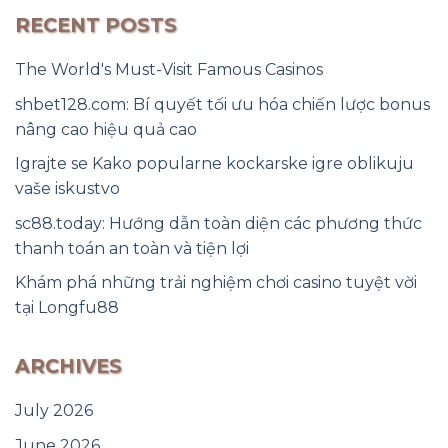
RECENT POSTS
The World's Must-Visit Famous Casinos
shbet128.com: Bí quyết tối ưu hóa chiến lược bonus
nâng cao hiệu quả cao
Igrajte se Kako popularne kockarske igre oblikuju
vaše iskustvo
sc88.today: Hướng dẫn toàn diện các phương thức
thanh toán an toàn và tiện lợi
Khám phá những trải nghiệm chơi casino tuyệt vời
tại Longfu88
ARCHIVES
July 2026
June 2026