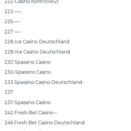
222-Casino Kontrolleur
223 —–
225—–
227 —-
228 Ice Casino Deutschland
228-Ice Casino Deutschland
230 Spassino Casino
230-Spassino Casino
233 Spassino Casino Deutschland-
237
237-Spassino Casino
242 Fresh Bet Casino –
246 Fresh Bet Casino Deutschland