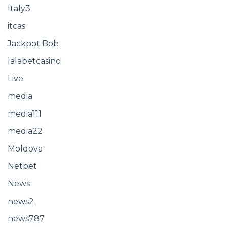
Italy3
itcas
Jackpot Bob
lalabetcasino
Live
media
media111
media22
Moldova
Netbet
News
news2
news787