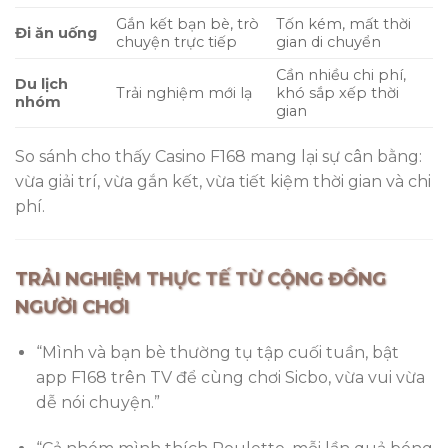
Gắn kết bạn bè, trò
Tốn kém, mất thời
Đi ăn uống
chuyện trực tiếp
gian di chuyển
Cần nhiều chi phí,
Du lịch
Trải nghiệm mới lạ
khó sắp xếp thời
nhóm
gian
So sánh cho thấy Casino F168 mang lại sự cân bằng:
vừa giải trí, vừa gắn kết, vừa tiết kiệm thời gian và chi
phí.
TRẢI NGHIỆM THỰC TẾ TỪ CỘNG ĐỒNG
NGƯỜI CHƠI
“Mình và bạn bè thường tụ tập cuối tuần, bật
app F168 trên TV để cùng chơi Sicbo, vừa vui vừa
dễ nói chuyện.”