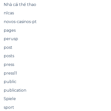
Nhà cái thể thao
nlcas
novos-casinos-pt
pages
perusp
post
posts
press
press11
public
publication
Spiele
sport