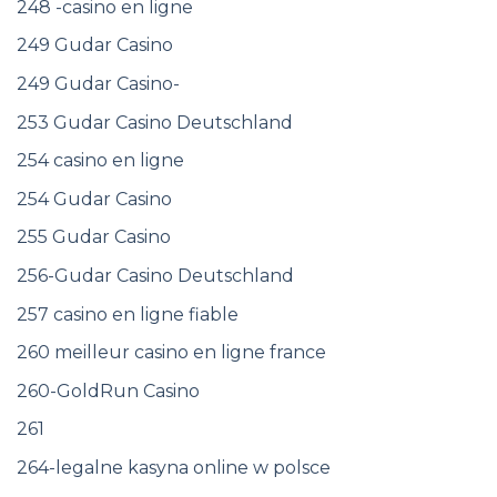
248 -casino en ligne
249 Gudar Casino
249 Gudar Casino-
253 Gudar Casino Deutschland
254 casino en ligne
254 Gudar Casino
255 Gudar Casino
256-Gudar Casino Deutschland
257 casino en ligne fiable
260 meilleur casino en ligne france
260-GoldRun Casino
261
264-legalne kasyna online w polsce