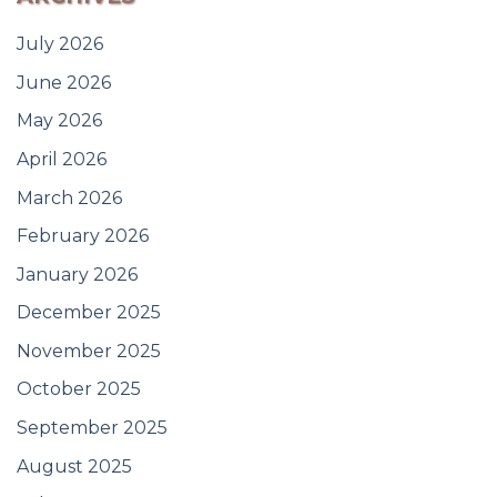
July 2026
June 2026
May 2026
April 2026
March 2026
February 2026
January 2026
December 2025
November 2025
October 2025
September 2025
August 2025