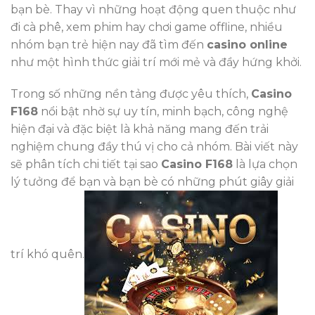
bạn bè. Thay vì những hoạt động quen thuộc như
đi cà phê, xem phim hay chơi game offline, nhiều
nhóm bạn trẻ hiện nay đã tìm đến
casino online
như một hình thức giải trí mới mẻ và đầy hứng khởi.
Trong số những nền tảng được yêu thích,
Casino
F168
nổi bật nhờ sự uy tín, minh bạch, công nghệ
hiện đại và đặc biệt là khả năng mang đến trải
nghiệm chung đầy thú vị cho cả nhóm. Bài viết này
sẽ phân tích chi tiết tại sao
Casino F168
là lựa chọn
lý tưởng để bạn và bạn bè có những phút giây giải
trí khó quên.