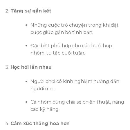
Tăng sự gắn kết
Những cuộc trò chuyện trong khi đặt
cược giúp gắn bó tình bạn.
Đặc biệt phù hợp cho các buổi họp
nhóm, tụ tập cuối tuần.
Học hỏi lẫn nhau
Người chơi có kinh nghiệm hướng dẫn
người mới.
Cả nhóm cùng chia sẻ chiến thuật, nâng
cao kỹ năng.
Cảm xúc thăng hoa hơn