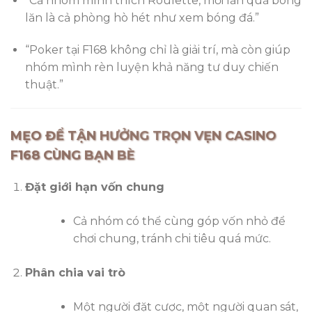
“Cả nhóm mình thích Roulette, mỗi lần quả bóng
lăn là cả phòng hò hét như xem bóng đá.”
“Poker tại F168 không chỉ là giải trí, mà còn giúp
nhóm mình rèn luyện khả năng tư duy chiến
thuật.”
MẸO ĐỂ TẬN HƯỞNG TRỌN VẸN CASINO
F168 CÙNG BẠN BÈ
Đặt giới hạn vốn chung
Cả nhóm có thể cùng góp vốn nhỏ để
chơi chung, tránh chi tiêu quá mức.
Phân chia vai trò
Một người đặt cược, một người quan sát,