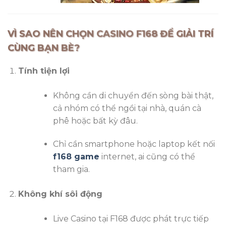
VÌ SAO NÊN CHỌN CASINO F168 ĐỂ GIẢI TRÍ
CÙNG BẠN BÈ?
Tính tiện lợi
Không cần di chuyển đến sòng bài thật,
cả nhóm có thể ngồi tại nhà, quán cà
phê hoặc bất kỳ đâu.
Chỉ cần smartphone hoặc laptop kết nối
f168 game
internet, ai cũng có thể
tham gia.
Không khí sôi động
Live Casino tại F168 được phát trực tiếp