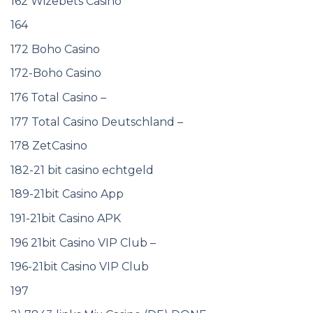
162 Wizebets Casino
164
172 Boho Casino
172-Boho Casino
176 Total Casino –
177 Total Casino Deutschland –
178 ZetCasino
182-21 bit casino echtgeld
189-21bit Casino App
191-21bit Casino APK
196 21bit Casino VIP Club –
196-21bit Casino VIP Club
197