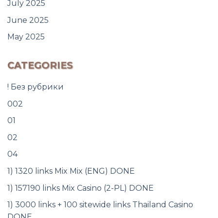
July 2025
June 2025
May 2025
CATEGORIES
! Без рубрики
002
01
02
04
1) 1320 links Mix Mix (ENG) DONE
1) 157190 links Mix Casino (2-PL) DONE
1) 3000 links + 100 sitewide links Thailand Casino
DONE