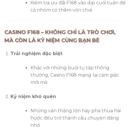
Kiểm tra ưu đãi F168 vào dịp cuối tuần để
cả nhóm có thêm vốn chơi.
CASINO F168 – KHÔNG CHỈ LÀ TRÒ CHƠI,
MÀ CÒN LÀ KỶ NIỆM CÙNG BẠN BÈ
Trải nghiệm đặc biệt
Khác với những buổi tụ tập thông
thường, Casino F168 mang lại cảm giác
mới mẻ.
Kỷ niệm khó quên
Những ván thắng lớn hay pha thua hài
hước đều trở thành câu chuyện đáng
nhớ.