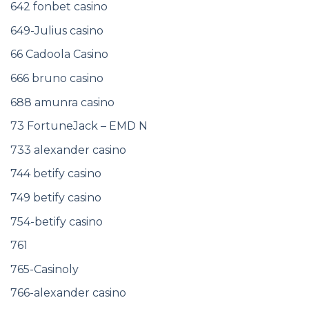
642 fonbet casino
649-Julius casino
66 Cadoola Casino
666 bruno casino
688 amunra casino
73 FortuneJack – EMD N
733 alexander casino
744 betify casino
749 betify casino
754-betify casino
761
765-Casinoly
766-alexander casino