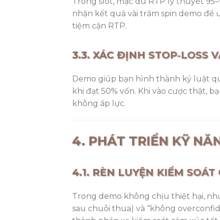
Trong slot, mặc dù RTP lý thuyết 95–
nhận kết quả vài trăm spin demo để ư
tiệm cận RTP.
3.3. XÁC ĐỊNH STOP‑LOSS 
Demo giúp bạn hình thành kỷ luật qu
khi đạt 50% vốn. Khi vào cược thật, b
không áp lực.
4. PHÁT TRIỂN KỸ NĂ
4.1. RÈN LUYỆN KIỂM SOÁT
Trong demo không chịu thiệt hại, nh
sau chuỗi thua) và “không overconfide