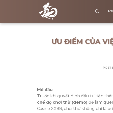
Skip
to
HO
content
ƯU ĐIỂM CỦA VI
POST
Mở đầu
Trước khi quyết định đầu tư tiền thật
chế độ chơi thử (demo)
để làm quen 
Casino XX88, chơi thử không chỉ là b