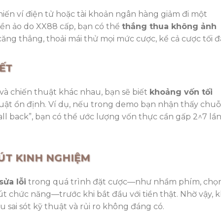
hiến ví điện tử hoặc tài khoản ngân hàng giảm đi một
tiền ảo do XX88 cấp, bạn có thể
thắng thua không ảnh
căng thẳng, thoải mái thử mọi mức cược, kể cả cược tối đ
IẾT
à chiến thuật khác nhau, bạn sẽ biết
khoảng vốn tối
huật ổn định. Ví dụ, nếu trong demo bạn nhận thấy chuỗ
call back”, bạn có thể ước lượng vốn thực cần gấp 2^7 lầ
RÚT KINH NGHIỆM
sửa lỗi
trong quá trình đặt cược—như nhầm phím, chọ
 chức năng—trước khi bắt đầu với tiền thật. Nhờ vậy, k
 sai sót kỹ thuật và rủi ro không đáng có.