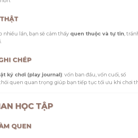
 hơn.
 THẬT
o nhiều lần, bạn sẽ cảm thấy
quen thuộc và tự tin
, trán
.
 GHI CHÉP
ật ký chơi (play journal)
: vốn ban đầu, vốn cuối, số
 thói quen quan trọng giúp bạn tiếp tục tối ưu khi chơi th
GIAN HỌC TẬP
 LÀM QUEN