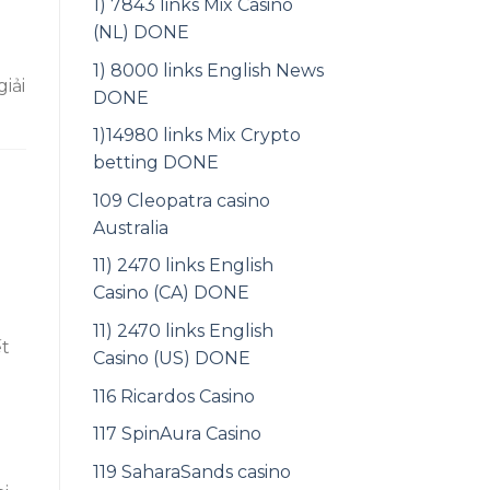
1) 7843 links Mix Casino
(NL) DONE
1) 8000 links English News
iải
DONE
1)14980 links Mix Crypto
betting DONE
109 Cleopatra casino
Australia
11) 2470 links English
Casino (CA) DONE
11) 2470 links English
ết
Casino (US) DONE
116 Ricardos Casino
117 SpinAura Casino
119 SaharaSands casino