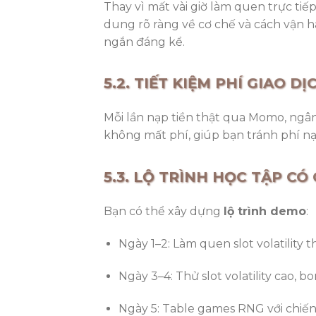
Thay vì mất vài giờ làm quen trực tiế
dung rõ ràng về cơ chế và cách vận hà
ngắn đáng kể.
5.2. TIẾT KIỆM PHÍ GIAO DỊ
Mỗi lần nạp tiền thật qua Momo, ngân
không mất phí, giúp bạn tránh phí nạ
5.3. LỘ TRÌNH HỌC TẬP CÓ
Bạn có thể xây dựng
lộ trình demo
:
Ngày 1–2: Làm quen slot volatility t
Ngày 3–4: Thử slot volatility cao, bo
Ngày 5: Table games RNG với chiến