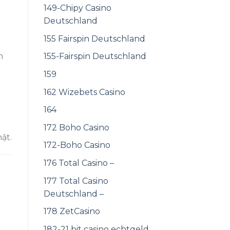
149-Chipy Casino
Deutschland
155 Fairspin Deutschland
h
155-Fairspin Deutschland
159
162 Wizebets Casino
164
172 Boho Casino
ật.
172-Boho Casino
176 Total Casino –
177 Total Casino
Deutschland –
178 ZetCasino
182-21 bit casino echtgeld