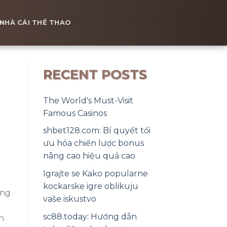
NHÀ CÁI THỂ THAO
RECENT POSTS
The World's Must-Visit
Famous Casinos
shbet128.com: Bí quyết tối
ưu hóa chiến lược bonus
nâng cao hiệu quả cao
Igrajte se Kako popularne
kockarske igre oblikuju
ụng
vaše iskustvo
sc88.today: Hướng dẫn
h