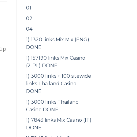
01
02
04
1) 1320 links Mix Mix (ENG)
DONE
iúp
1) 157190 links Mix Casino
(2-PL) DONE
1) 3000 links + 100 sitewide
links Thailand Casino
DONE
1) 3000 links Thailand
Casino DONE
.
1) 7843 links Mix Casino (IT)
DONE