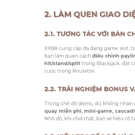
2. LÀM QUEN GIAO DI
2.1. TƯƠNG TÁC VỚI BÀN C
XX88 cung cấp đa dạng game: slot, ta
bạn làm quen cách
điều chỉnh payli
hit/stand/split
trong Blackjack; đặt 
cược trong Roulette.
2.2. TRẢI NGHIỆM BONUS 
Trong chế độ demo, dù không nhận đư
quay miễn phí, mini‑game, cascadin
Nhờ đó, khi chơi thật, bạn sẽ hiểu rõ 