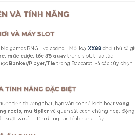
ỆN VÀ TÍNH NĂNG
HƠI VÀ MÁY SLOT
ble games RNG, live casino… Mỗi loại
XX88
chơi thử sẽ g
ne, mức cược, tốc độ quay
trong slot; thao tác
cược
Banker/Player/Tie
trong Baccarat; và các tùy chọn
VÀ TÍNH NĂNG ĐẶC BIỆT
ợc tiền thưởng thật, bạn vẫn có thể kích hoạt
vòng
g reels, multiplier
và quan sát cách chúng hoạt động
tần suất và cách tận dụng các tính năng này.