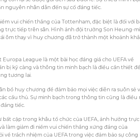
ần nguyên nhân dẫn đến sự cố đáng tiếc.
iềm vui chiến thắng của Tottenham, đặc biệt là đối với b
 trực tiếp trên sân. Hình ảnh đội trưởng Son Heung-m
ái ôm thay vì huy chương đã trở thành một khoảnh khắ
t Europa League là một bài học đáng giá cho UEFA về
ẩn bị kỹ càng và thông tin minh bạch là điều cần thiết đ
ng tương lai.
phân bổ huy chương để đảm bảo mọi việc diễn ra suôn sẻ 
c cầu thủ. Sự minh bạch trong thông tin cũng là điều 
đáng tiếc.
sự bất cập trong khâu tổ chức của UEFA, ảnh hưởng trực
 và làm giảm đi niềm vui chiến thắng xứng đáng của
ỏi về trách nhiệm của UEFA trong việc đảm bảo sự công