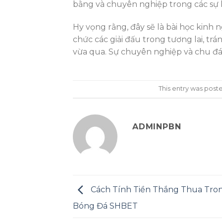
bằng và chuyên nghiệp trong các sự k
Hy vọng rằng, đây sẽ là bài học kinh
chức các giải đấu trong tương lai, tr
vừa qua. Sự chuyên nghiệp và chu đáo
This entry was post
ADMINPBN
Cách Tính Tiền Thắng Thua Tro
Bóng Đá SHBET