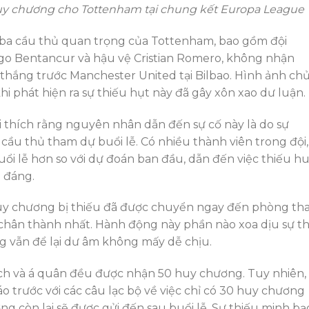
 huy chương cho Tottenham tại chung kết Europa League
i ba cầu thủ quan trọng của Tottenham, bao gồm đội
go Bentancur và hậu vệ Cristian Romero, không nhận
thắng trước Manchester United tại Bilbao. Hình ảnh ch
hi phát hiện ra sự thiếu hụt này đã gây xôn xao dư luận.
ải thích rằng nguyên nhân dẫn đến sự cố này là do sự
cầu thủ tham dự buổi lễ. Có nhiều thành viên trong đội,
ổi lễ hơn so với dự đoán ban đầu, dẫn đến việc thiếu h
 đáng.
y chương bị thiếu đã được chuyển ngay đến phòng th
i chân thành nhất. Hành động này phần nào xoa dịu sự t
 vẫn để lại dư âm không mấy dễ chịu.
ịch và á quân đều được nhận 50 huy chương. Tuy nhiên,
o trước với các câu lạc bộ về việc chỉ có 30 huy chương
ng còn lại sẽ được gửi đến sau buổi lễ. Sự thiếu minh bạ