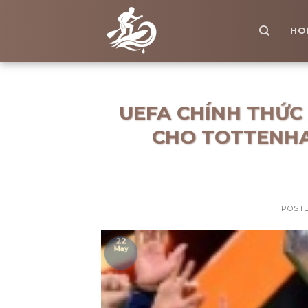
Skip
to
HO
content
UEFA CHÍNH THỨC 
CHO TOTTENHA
POST
22
May