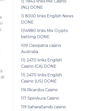
1) 7843 links Mix Casino
(NL) DONE
1) 8000 links English News
a
DONE
in
c
1)14980 links Mix Crypto
betting DONE
109 Cleopatra casino
Australia
ể
11) 2470 links English
Casino (CA) DONE
và
11) 2470 links English
rất
Casino (US) DONE
116 Ricardos Casino
117 SpinAura Casino
119 SaharaSands casino