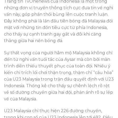
Trang tin TvOnenews của Indonesia là một trong
những đơn vị truyền thông tích cực đưa tin về nghi
vấn này, góp phần thổi bùng lên cuộc tranh luận.
Đây không phải là lần đầu tiên bóng đá Malaysia đối
mặt với những tin đồn tiêu cực từ phía Indonesia,
cho thấy sự cạnh tranh gay gắt và đôi khi căng
thẳng giữa hai nền bóng đá.
Sự thất vọng của người hâm mộ Malaysia không chỉ
đến từ nghi vấn tuổi tác của Aysar mà còn bởi màn
trình diễn thiếu thuyết phục của toàn đội. Nhiều ý
kiến chỉ trích lối chơi thận trọng, thậm chí “cầu hòa”
của U23 Malaysia trong trận đấu quyết định với U23
Indonesia. Thống kê cho thấy sự chênh lệch rõ rệt
về số đường chuyền giữa hai đội, phản ánh rõ sự lép
vế của Malaysia.
U23 Malaysia chỉ thực hiện 226 đường chuyền,
trong khi con số của U23 Indonesia lên tới 492. Điều