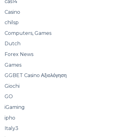
cas14
Casino
chilsp
Computers, Games
Dutch
Forex News
Games
GGBET Casino Αξιολόγηση
Giochi
GO
iGaming
ipho
Italy3