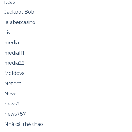
itcas
Jackpot Bob
lalabetcasino
Live
media
media111
media22
Moldova
Netbet
News
news2
news787
Nhà cái thể thao