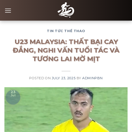
Skip
to
content
TIN TỨC THỂ THAO
U23 MALAYSIA: THẤT BẠI CAY
ĐẮNG, NGHI VẤN TUỔI TÁC VÀ
TƯƠNG LAI MỜ MỊT
POSTED ON
JULY 23, 2025
BY
ADMINPBN
23
Jul