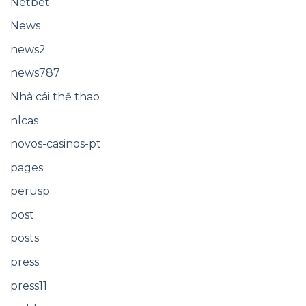
Netbet
News
news2
news787
Nhà cái thể thao
nlcas
novos-casinos-pt
pages
perusp
post
posts
press
press11