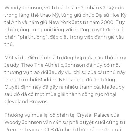
Woody Johnson, với tư cách là một nhân vật kỳ cựu
trong làng thể thao Mỹ, từng giữ chức Đại sứ Hoa Kỳ
tại Anh và nắm giữ New York Jets từ năm 2000. Tuy
nhiên, ông cũng nổi tiếng với những quyết định có
phần “phi thường”, đặc biệt trong việc đánh giá cầu
thủ.
Một ví dụ điển hình là trường hợp của cầu thủ Jerry
Jeudy. Theo The Athletic, Johnson đã hủy bỏ một
thương vụ trao đổi Jeudy vì… chỉ số của cầu thủ này
trong trò chơi Madden NFL không đủ ấn tượng.
Quyết định này đã gây ra nhiều tranh cãi, khi Jeudy
sau đó đã có một mùa giải thành công rực rỡ tại
Cleveland Browns.
Thương vụ mua lại cổ phần tại Crystal Palace của
Woody Johnson vẫn cần sự phê duyệt cuối cùng từ
Premier League. CLB đã chính thức xác nhận quá