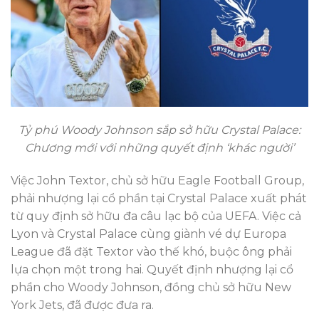
Tỷ phú Woody Johnson sắp sở hữu Crystal Palace:
Chương mới với những quyết định ‘khác người’
Việc John Textor, chủ sở hữu Eagle Football Group,
phải nhượng lại cổ phần tại Crystal Palace xuất phát
từ quy định sở hữu đa câu lạc bộ của UEFA. Việc cả
Lyon và Crystal Palace cùng giành vé dự Europa
League đã đặt Textor vào thế khó, buộc ông phải
lựa chọn một trong hai. Quyết định nhượng lại cổ
phần cho Woody Johnson, đồng chủ sở hữu New
York Jets, đã được đưa ra.