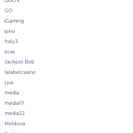
Giochi
GO
iGaming
ipho
Italy3
itcas
Jackpot Bob
lalabetcasino
Live
media
media111
media22
Moldova