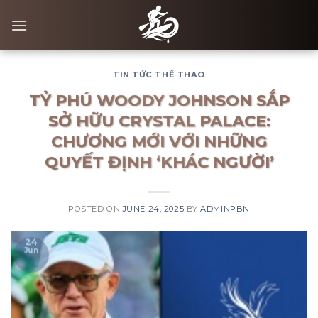
Skip
to
content
TIN TỨC THỂ THAO
TỶ PHÚ WOODY JOHNSON SẮP
SỞ HỮU CRYSTAL PALACE:
CHƯƠNG MỚI VỚI NHỮNG
QUYẾT ĐỊNH ‘KHÁC NGƯỜI’
POSTED ON
JUNE 24, 2025
BY
ADMINPBN
24
Jun