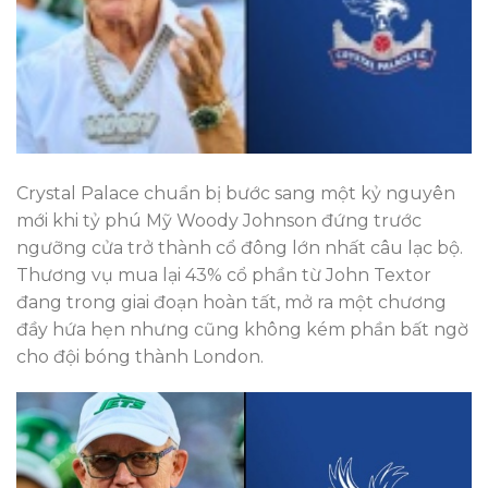
Crystal Palace chuẩn bị bước sang một kỷ nguyên
mới khi tỷ phú Mỹ Woody Johnson đứng trước
ngưỡng cửa trở thành cổ đông lớn nhất câu lạc bộ.
Thương vụ mua lại 43% cổ phần từ John Textor
đang trong giai đoạn hoàn tất, mở ra một chương
đầy hứa hẹn nhưng cũng không kém phần bất ngờ
cho đội bóng thành London.