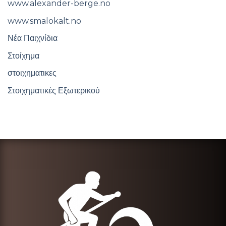
www.alexander-berge.no
www.smalokalt.no
Νέα Παιχνίδια
Στοίχημα
στοιχηματικες
Στοιχηματικές Εξωτερικού