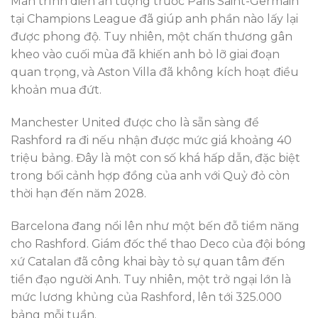
Màn trình diễn ấn tượng trước Paris Saint-Germain
tại Champions League đã giúp anh phần nào lấy lại
được phong độ. Tuy nhiên, một chấn thương gân
kheo vào cuối mùa đã khiến anh bỏ lỡ giai đoạn
quan trọng, và Aston Villa đã không kích hoạt điều
khoản mua đứt.
Manchester United được cho là sẵn sàng để
Rashford ra đi nếu nhận được mức giá khoảng 40
triệu bảng. Đây là một con số khá hấp dẫn, đặc biệt
trong bối cảnh hợp đồng của anh với Quỷ đỏ còn
thời hạn đến năm 2028.
Barcelona đang nổi lên như một bến đỗ tiềm năng
cho Rashford. Giám đốc thể thao Deco của đội bóng
xứ Catalan đã công khai bày tỏ sự quan tâm đến
tiền đạo người Anh. Tuy nhiên, một trở ngại lớn là
mức lương khủng của Rashford, lên tới 325.000
bảng mỗi tuần.