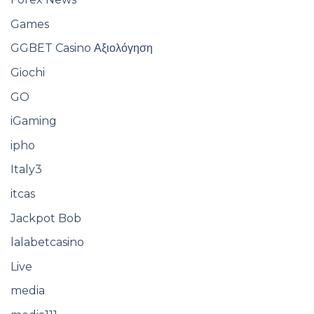
Games
GGBET Casino Αξιολόγηση
Giochi
GO
iGaming
ipho
Italy3
itcas
Jackpot Bob
lalabetcasino
Live
media