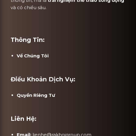
thông tin, mà là
trải nghiệm thể thao sống động
và có chiều sâu.
Thông Tin:
Về Chúng Tôi
Điều Khoản Dịch Vụ:
Quyền Riêng Tư
Liên Hệ:
Email:
lienhe@rakhoigroup.com