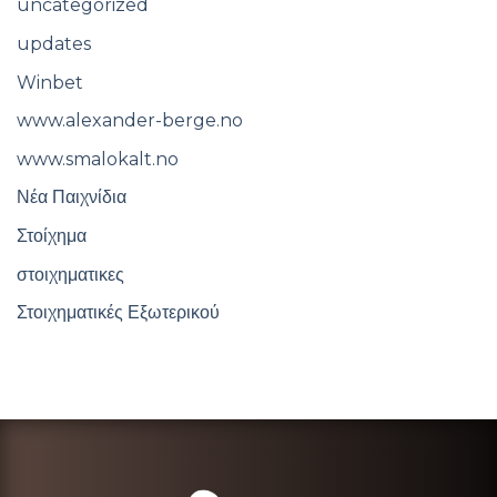
uncategorized
updates
Winbet
www.alexander-berge.no
www.smalokalt.no
Νέα Παιχνίδια
Στοίχημα
στοιχηματικες
Στοιχηματικές Εξωτερικού