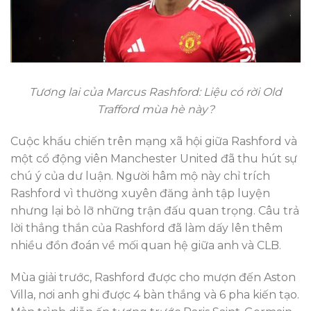
Tương lai của Marcus Rashford: Liệu có rời Old
Trafford mùa hè này?
Cuộc khẩu chiến trên mạng xã hội giữa Rashford và
một cổ động viên Manchester United đã thu hút sự
chú ý của dư luận. Người hâm mộ này chỉ trích
Rashford vì thường xuyên đăng ảnh tập luyện
nhưng lại bỏ lỡ những trận đấu quan trọng. Câu trả
lời thẳng thắn của Rashford đã làm dấy lên thêm
nhiều đồn đoán về mối quan hệ giữa anh và CLB.
Mùa giải trước, Rashford được cho mượn đến Aston
Villa, nơi anh ghi được 4 bàn thắng và 6 pha kiến tạo.