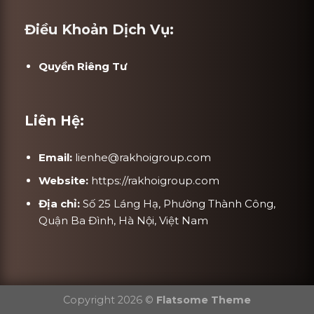
Điều Khoản Dịch Vụ:
Quyền Riêng Tư
Liên Hệ:
Email:
lienhe@rakhoigroup.com
Website:
https://rakhoigroup.com
Địa chỉ:
Số 25 Láng Hạ, Phường Thành Công,
Quận Ba Đình, Hà Nội, Việt Nam
Copyright 2026 ©
Flatsome Theme