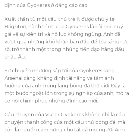
định của Gyokeres ở đẳng cấp cao.
Xuất thân từ một cầu thủ trẻ ít được chú ý tại
Brighton, hành trình của Gyokeres là bài học quý
giá về sự kiên trì và nỗ lực không ngừng. Anh đã
vượt qua những khó khăn ban đầu để tỏa sáng rực
rỡ, trở thành một trong những tiền đạo hàng đầu
châu Âu.
Sự chuyển nhượng sắp tới của Gyokeres sang
Arsenal càng khẳng định tài năng và tầm ảnh
hưởng của anh trong làng bóng đá thế giới. Đây là
một bước ngoặt lớn trong sự nghiệp của anh, mở ra
cơ hội chinh phục những đỉnh cao mới.
Câu chuyện của Viktor Gyokeres không chỉ là câu
chuyện thành công của một cầu thủ bóng đá, mà
còn là nguồn cảm hứng cho tất cả mọi người. Anh