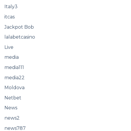
Italy3
itcas
Jackpot Bob
lalabetcasino
Live
media
media111
media22
Moldova
Netbet
News
news2
news787