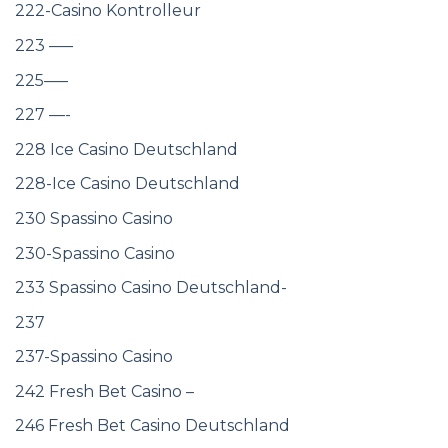
222-Casino Kontrolleur
223 —–
225—–
227 —-
228 Ice Casino Deutschland
228-Ice Casino Deutschland
230 Spassino Casino
230-Spassino Casino
233 Spassino Casino Deutschland-
237
237-Spassino Casino
242 Fresh Bet Casino –
246 Fresh Bet Casino Deutschland