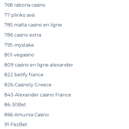
768 rabona casino
77 plinko avis
785 mafia casino en ligne
786 casino extra
795-mystake
801-vegasino
809 casino en ligne alexander
822 betify france
826-Casinoly Greece
843-Alexander casino France
86-30Bet
866-Amunra Casino
91-FezBet