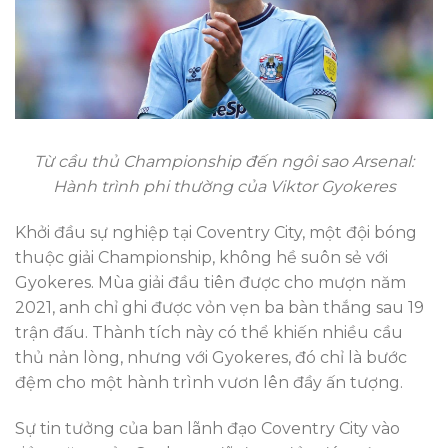
Từ cầu thủ Championship đến ngôi sao Arsenal:
Hành trình phi thường của Viktor Gyokeres
Khởi đầu sự nghiệp tại Coventry City, một đội bóng
thuộc giải Championship, không hề suôn sẻ với
Gyokeres. Mùa giải đầu tiên được cho mượn năm
2021, anh chỉ ghi được vỏn vẹn ba bàn thắng sau 19
trận đấu. Thành tích này có thể khiến nhiều cầu
thủ nản lòng, nhưng với Gyokeres, đó chỉ là bước
đệm cho một hành trình vươn lên đầy ấn tượng.
Sự tin tưởng của ban lãnh đạo Coventry City vào