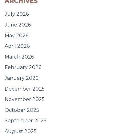
ARCHIVES
July 2026
June 2026
May 2026
April 2026
March 2026
February 2026
January 2026
December 2025
November 2025
October 2025
September 2025
August 2025