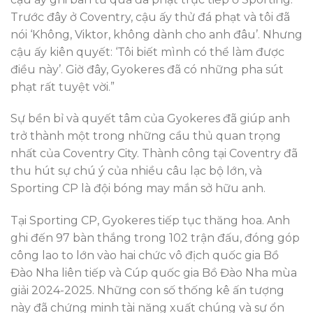
Trước đây ở Coventry, cậu ấy thử đá phạt và tôi đã
nói ‘Không, Viktor, không dành cho anh đâu’. Nhưng
cậu ấy kiên quyết: ‘Tôi biết mình có thể làm được
điều này’. Giờ đây, Gyokeres đã có những pha sút
phạt rất tuyệt vời.”
Sự bền bỉ và quyết tâm của Gyokeres đã giúp anh
trở thành một trong những cầu thủ quan trọng
nhất của Coventry City. Thành công tại Coventry đã
thu hút sự chú ý của nhiều câu lạc bộ lớn, và
Sporting CP là đội bóng may mắn sở hữu anh.
Tại Sporting CP, Gyokeres tiếp tục thăng hoa. Anh
ghi đến 97 bàn thắng trong 102 trận đấu, đóng góp
công lao to lớn vào hai chức vô địch quốc gia Bồ
Đào Nha liên tiếp và Cúp quốc gia Bồ Đào Nha mùa
giải 2024-2025. Những con số thống kê ấn tượng
này đã chứng minh tài năng xuất chúng và sự ổn