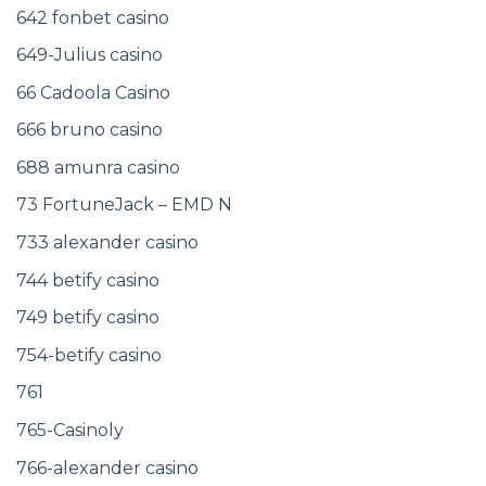
642 fonbet casino
649-Julius casino
66 Cadoola Casino
666 bruno casino
688 amunra casino
73 FortuneJack – EMD N
733 alexander casino
744 betify casino
749 betify casino
754-betify casino
761
765-Casinoly
766-alexander casino