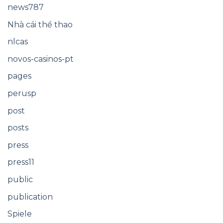
news787
Nhà cái thể thao
nlcas
novos-casinos-pt
pages
perusp
post
posts
press
press11
public
publication
Spiele