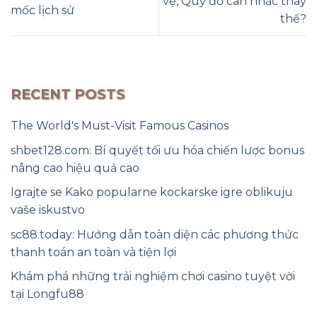
vệ, Quỷ đỏ cân nhắc thay
mốc lịch sử
thế?
RECENT POSTS
The World's Must-Visit Famous Casinos
shbet128.com: Bí quyết tối ưu hóa chiến lược bonus
nâng cao hiệu quả cao
Igrajte se Kako popularne kockarske igre oblikuju
vaše iskustvo
sc88.today: Hướng dẫn toàn diện các phương thức
thanh toán an toàn và tiện lợi
Khám phá những trải nghiệm chơi casino tuyệt vời
tại Longfu88