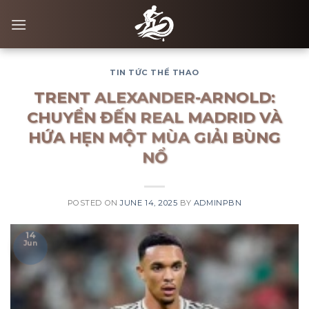
Skip
to
content
TIN TỨC THỂ THAO
TRENT ALEXANDER-ARNOLD:
CHUYỂN ĐẾN REAL MADRID VÀ
HỨA HẸN MỘT MÙA GIẢI BÙNG
NỔ
POSTED ON
JUNE 14, 2025
BY
ADMINPBN
14
Jun