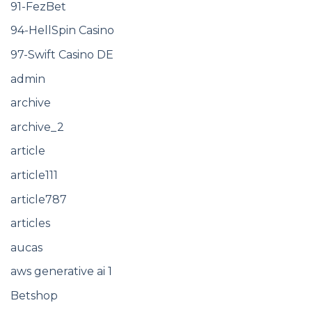
91-FezBet
94-HellSpin Casino
97-Swift Casino DE
admin
archive
archive_2
article
article111
article787
articles
aucas
aws generative ai 1
Betshop