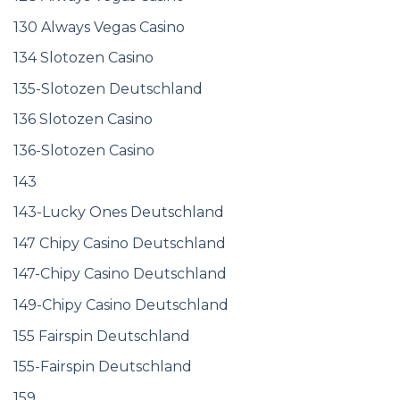
130 Always Vegas Casino
134 Slotozen Casino
135-Slotozen Deutschland
136 Slotozen Casino
136-Slotozen Casino
143
143-Lucky Ones Deutschland
147 Chipy Casino Deutschland
147-Chipy Casino Deutschland
149-Chipy Casino Deutschland
155 Fairspin Deutschland
155-Fairspin Deutschland
159