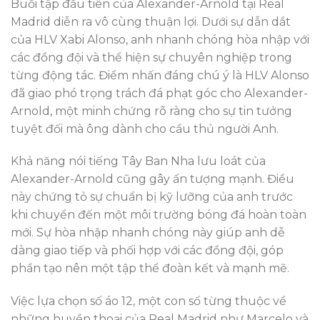
Buổi tập đầu tiên của Alexander-Arnold tại Real
Madrid diễn ra vô cùng thuận lợi. Dưới sự dẫn dắt
của HLV Xabi Alonso, anh nhanh chóng hòa nhập với
các đồng đội và thể hiện sự chuyên nghiệp trong
từng động tác. Điểm nhấn đáng chú ý là HLV Alonso
đã giao phó trọng trách đá phạt góc cho Alexander-
Arnold, một minh chứng rõ ràng cho sự tin tưởng
tuyệt đối mà ông dành cho cầu thủ người Anh.
Khả năng nói tiếng Tây Ban Nha lưu loát của
Alexander-Arnold cũng gây ấn tượng mạnh. Điều
này chứng tỏ sự chuẩn bị kỹ lưỡng của anh trước
khi chuyển đến một môi trường bóng đá hoàn toàn
mới. Sự hòa nhập nhanh chóng này giúp anh dễ
dàng giao tiếp và phối hợp với các đồng đội, góp
phần tạo nên một tập thể đoàn kết và mạnh mẽ.
Việc lựa chọn số áo 12, một con số từng thuộc về
những huyền thoại của Real Madrid như Marcelo và