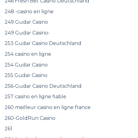
246 Fresh Bet Casino Deutschland
248 -casino en ligne
249 Gudar Casino
249 Gudar Casino-
253 Gudar Casino Deutschland
254 casino en ligne
254 Gudar Casino
255 Gudar Casino
256-Gudar Casino Deutschland
257 casino en ligne fiable
260 meilleur casino en ligne france
260-GoldRun Casino
261