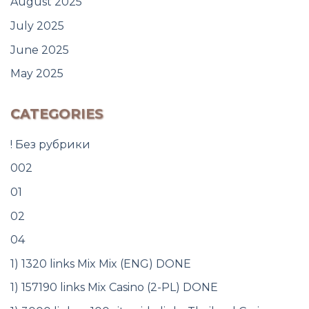
August 2025
July 2025
June 2025
May 2025
CATEGORIES
! Без рубрики
002
01
02
04
1) 1320 links Mix Mix (ENG) DONE
1) 157190 links Mix Casino (2-PL) DONE